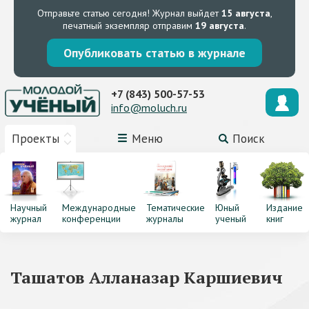
Отправьте статью сегодня!
Журнал выйдет
15 августа
,
печатный экземпляр отправим
19 августа
.
Опубликовать статью в журнале
+7 (843) 500-57-53
info@moluch.ru
Проекты
Меню
Поиск
Научный
Международные
Тематические
Юный
Издание
журнал
конференции
журналы
ученый
книг
Ташатов Алланазар Каршиевич