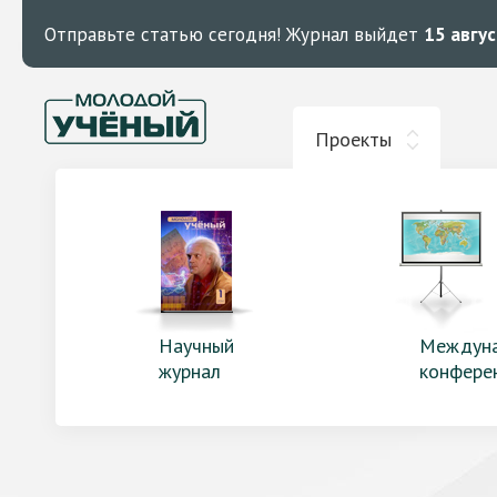
Отправьте статью сегодня!
Журнал выйдет
15 авгу
Проекты
Научный
Междун
журнал
конфере