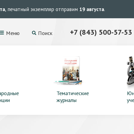
ста
, печатный экземпляр отправим
19 августа
.
+7 (843) 500-57-53
Меню
Поиск
ародные
Тематические
Юн
нции
журналы
уч