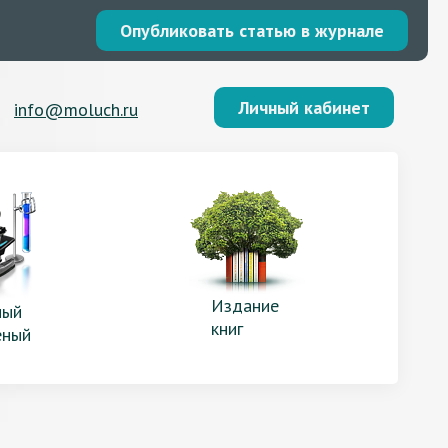
Опубликовать статью в журнале
Личный кабинет
info@moluch.ru
Издание
ый
книг
еный