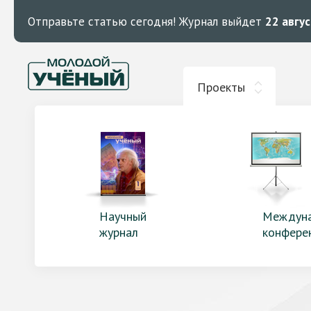
Отправьте статью сегодня!
Журнал выйдет
22 авгу
Проекты
Научный
Междун
журнал
конфере