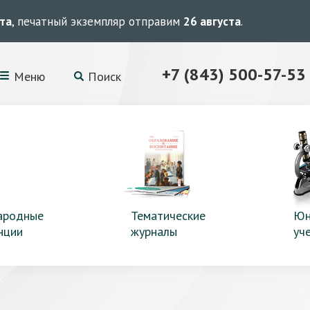
ста
, печатный экземпляр отправим
26 августа
.
+7 (843) 500-57-53
Меню
Поиск
ародные
Тематические
Юн
нции
журналы
уч