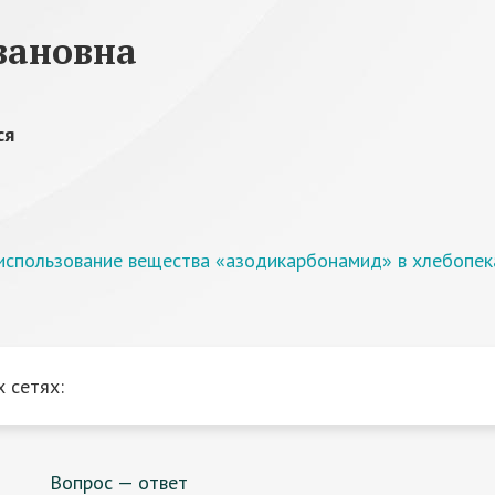
вановна
ся
использование вещества «азодикарбонамид» в хлебопе
 сетях:
Вопрос — ответ