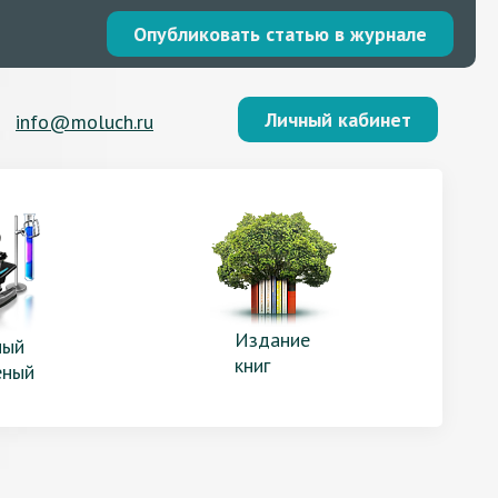
Опубликовать статью в журнале
Личный кабинет
info@moluch.ru
Издание
ый
книг
еный