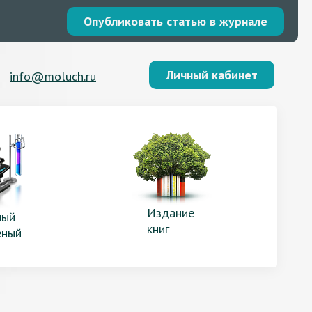
Опубликовать статью в журнале
Личный кабинет
info@moluch.ru
Издание
ый
книг
еный