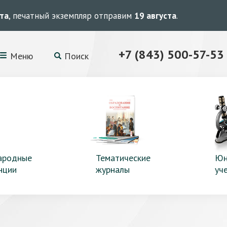
ста
, печатный экземпляр отправим
19 августа
.
+7 (843) 500-57-53
Меню
Поиск
ародные
Тематические
Юн
нции
журналы
уч