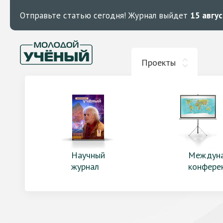
Отправьте статью сегодня!
Журнал выйдет
15 авгу
Проекты
Научный
Междун
журнал
конфере