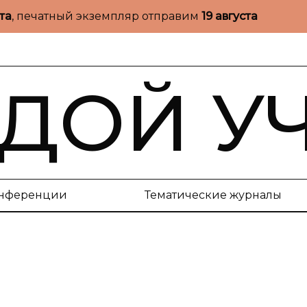
ста
, печатный экземпляр отправим
19 августа
ДОЙ У
нференции
Тематические журналы