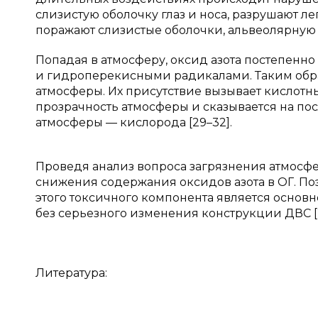
слизистую оболочку глаз и носа, разрушают ле
поражают слизистые оболочки, альвеолярную тк
Попадая в атмосферу, оксид азота постепенн
и гидроперекисными радикалами. Таким обра
атмосферы. Их присутствие вызывает кислотн
прозрачность атмосферы и сказывается на п
атмосферы — кислорода [29–32].
Проведя анализ вопроса загрязнения атмосф
снижения содержания оксидов азота в ОГ. П
этого токсичного компонента является основ
без серьезного изменения конструкции ДВС [2
Литература: