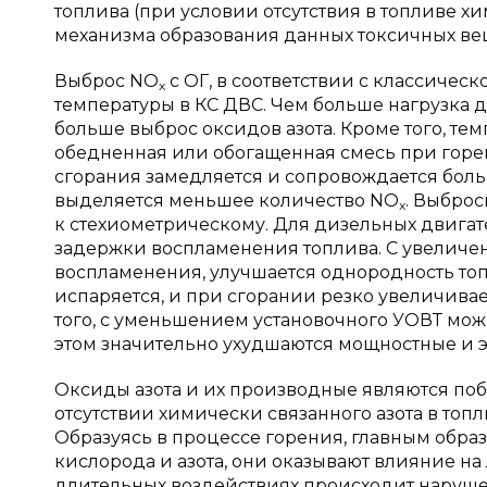
топлива (при условии отсутствия в топливе х
механизма образования данных токсичных веще
Выброс NO
с ОГ, в соответствии с классическ
х
температуры в КС ДВС. Чем больше нагрузка дв
больше выброс оксидов азота. Кроме того, тем
обедненная или обогащенная смесь при горе
сгорания замедляется и сопровождается больши
выделяется меньшее количество NO
. Выброс
x
к стехиометрическому. Для дизельных двигат
задержки воспламенения топлива. С увеличе
воспламенения, улучшается однородность то
испаряется, и при сгорании резко увеличивает
того, с уменьшением установочного УОВТ мож
этом значительно ухудшаются мощностные и э
Оксиды азота и их производные являются по
отсутствии химически связанного азота в топ
Образуясь в процессе горения, главным обра
кислорода и азота, они оказывают влияние на 
длительных воздействиях происходит наруше