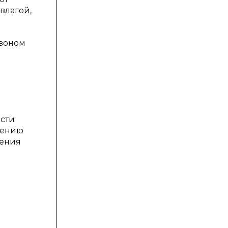
влагой,
озоном
ости
жению
шения