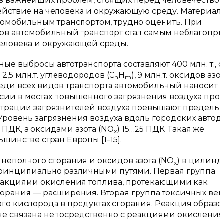
из важнейших проблем, стоящих перед человечество
действие на человека и окружающую среду. Матери
томобильным транспортом, трудно оценить. При
ов автомобильный транспорт стал самым неблагоп
человека и окружающей среды.
е выбросы автотранспорта составляют 400 млн. т.,
 2,5 млн.т. углеводородов (С
Н
), 9 млн.т. оксидов аз
n
m
реди всех видов транспорта автомобильный наносит
ии в местах повышенного загрязнения воздуха пр
ентрации загрязнителей воздуха превышают предель
Уровень загрязнения воздуха вдоль городских авто
 ПДК, а оксидами азота (NO
) 15…25 ПДК. Такая же
x
шинстве стран Европы [1–15].
неполного сгорания и оксидов азота (NO
) в цилин
x
принципиально различными путями. Первая группа
еакциями окисления топлива, протекающими как
горания — расширения. Вторая группа токсичных ве
ого кислорода в продуктах сгорания. Реакция обра
 не связана непосредственно с реакциями окислени