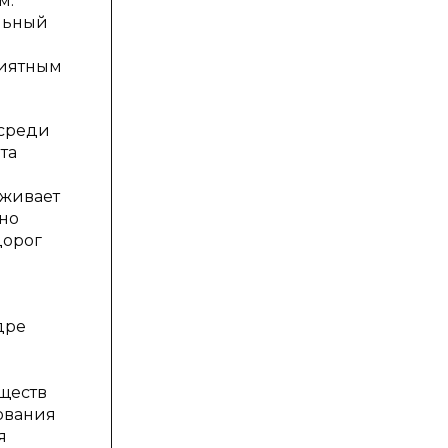
м.
альный
риятным
 среди
ота
оживает
но
дорог
дре
ществ
зования
я