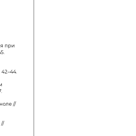
ля при
5.
 42–44.
м
.
оле //
//