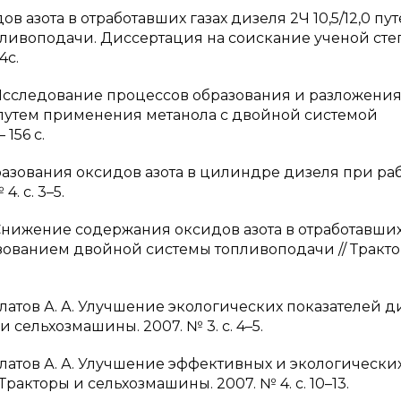
 азота в отработавших газах дизеля 2Ч 10,5/12,0 пу
ливоподачи. Диссертация на соискание ученой ст
4с.
 П. Исследование процессов образования и разложени
0 путем применения метанола с двойной системой
156 с.
бразования оксидов азота в цилиндре дизеля при раб
. с. 3–5.
А. Снижение содержания оксидов азота в отработавших
зованием двойной системы топливоподачи // Тракт
Анфилатов А. А. Улучшение экологических показателей 
 и сельхозмашины. 2007. № 3. с. 4–5.
Анфилатов А. А. Улучшение эффективных и экологически
Тракторы и сельхозмашины. 2007. № 4. с. 10–13.