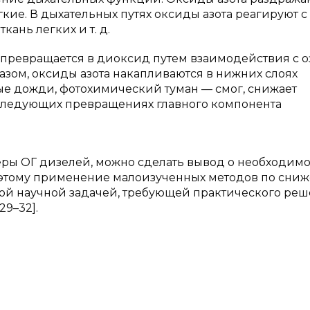
гкие. В дыхательных путях оксиды азота реагируют с 
ань легких и т. д.
о превращается в диоксид путем взаимодействия с 
зом, оксиды азота накапливаются в нижних слоях
ые дожди, фотохимический туман — смог, снижает
оследующих превращениях главного компонента
еры ОГ дизелей, можно сделать вывод о необходим
оэтому применение малоизученных методов по сни
ной научной задачей, требующей практического ре
9–32].