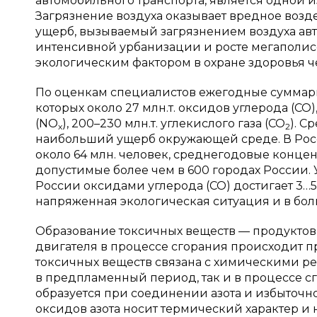
автомобильного транспорта, является одной 
Загрязнение воздуха оказывает вредное воз
ущерб, вызываемый загрязнением воздуха ав
интенсивной урбанизации и росте мегаполис
экологическим фактором в охране здоровья 
По оценкам специалистов ежегодные суммарны
которых около 27 млн.т. оксидов углерода (СО),
(NO
), 200–230 млн.т. углекислого газа (СО
). С
x
2
наибольший ущерб окружающей среде. В Росс
около 64 млн. человек, среднегодовые конц
допустимые более чем в 600 городах России. 
России оксидами углерода (СО) достигает 3…5
напряженная экологическая ситуация и в боль
Образование токсичных веществ — продуктов 
двигателя в процессе сгорания происходит 
токсичных веществ связана с химическими р
в предпламенный период, так и в процессе с
образуется при соединении азота и избыточн
оксидов азота носит термический характер и