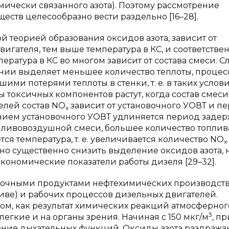
имически связанного азота). Поэтому рассмотрение
ств целесообразно вести раздельно [16–28].
ой теорией образования оксидов азота, зависит от
игателя, тем выше температура в КС, и соответстве
пература в КС во многом зависит от состава смеси. 
нии выделяет меньшее количество теплоты, процес
ми потерями теплоты в стенки, т. е. в таких услов
ы токсичных компонентов растут, когда состав смеси
елей состав NO
зависит от установочного УОВТ и п
x
нием установочного УОВТ удлиняется период заде
пливовоздушной смеси, большее количество топлив
ся температура, т. е. увеличивается количество NO
x
но существенно снизить выделение оксидов азота, 
кономические показатели работы дизеля [29–32].
бочными продуктами нефтехимических производств
ливе) и рабочих процессов дизельных двигателей.
зом, как результат химических реакций атмосферног
3
легкие и на органы зрения. Начиная с 150 мкг/м
, пр
ние дыхательных функций. Оксиды азота раздража