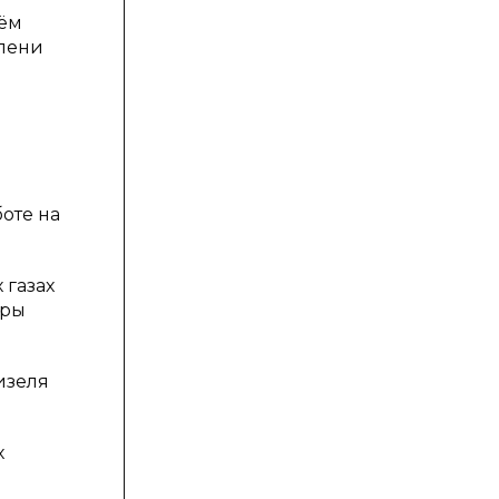
тём
епени
я
оте на
 газах
оры
дизеля
х