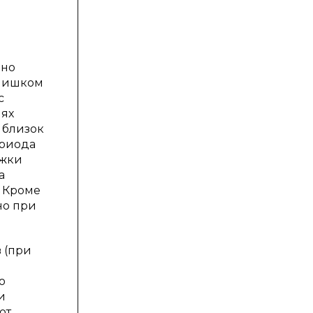
нно
Слишком
с
иях
 близок
ериода
ржки
а
. Кроме
но при
 (при
о
и
ют