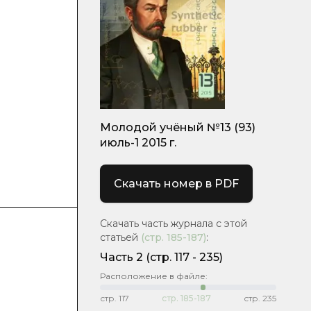
Молодой учёный №13 (93)
июль-1 2015 г.
Скачать номер в PDF
Скачать часть журнала с этой
статьей
(стр.
185-187
)
:
Часть 2
(cтр. 117 - 235)
Расположение в файле:
стр.
117
стр.
185-187
стр.
235