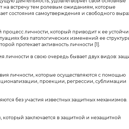
дущую деятельность, удовлетворяет свои основные
т на встречу тем ролевым ожиданиям, которые
вает состояния самоутверждения и свободного выр
 процесс личности, который приводит к ее устойч
уациях без патологических изменений ее структуры
орой протекает активность личности [1].
 личности в свою очередь бывает двух видов: защ
твия личности, которые осуществляются с помощью
рационализации, проекции, регрессии, сублимации
ются без участия известных защитных механизмов.
 который заключается в защитной и незащитной