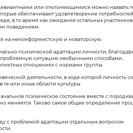
. Девиантными или отклоняющимися можно назвать т
оторые обеспечивают удовлетворение потребносте
еде, в то время как ожидания остальных участников
им поведением.
ся на некомформистскую и новаторскую.
ально-психической адаптации личности, благодар
ю проблемную ситуацию необычными способами,
нфликтных отношениях с нормами группы.
веческой деятельности, в ходе которой личность с
 те или иные области культуры.
ачальное психическое состояние вместе с породи
но меняется. Таково самое общее определение про
яду с проблемой адаптации отдельным вопросом
ости.