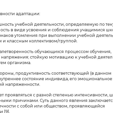
вности адаптации:
ность учебной деятельности, определяемую по те
ность в виде усвоения и соблюдения учащимися ш
знаков утомления при выполнении учебной деятель
м и классным коллективом/группой.
влетворенность обучающихся процессом обучения,
 напряжения; стойкую мотивацию к учебной деятел
ем организма.
тороны, продуктивность соответствующей (в данном
 внутреннее состояние индивида, его эмоциональное
ней напряженности.
т проявляться с разной степенью интенсивности, ш
чными причинами. Суть данного явления заключаетс
чности с собой или обществом, проявляющейся
 [9].