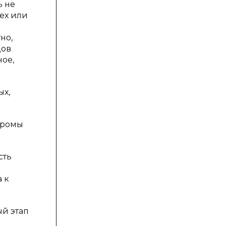
ь не
ех или
но,
цов
ое,
х,
дромы
сть
 к
ый этап