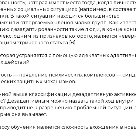
ость, которая имеет место тогда, когда личност
енных социальных ситуациях (например, в составе т
тки. В такой ситуации находится большинство
 или отвергаемых членов малых групп. Как извест
ацию дезадаптированности такие люди, в конце кон
кс, одним из признаков которого, является неверн
циометрического статуса [8].
ая устраняется с помощью адекватных адаптивны
х действий;
ть — появление психических комплексов — син
ических защитных механизмов.
денной выше классификации дезадаптивную активно
с? Дезадаптивным можно назвать такой ход внутри
 приводит не к разрешению проблемной ситуации, а
рые она вызывает.
ссу обучения является сложность вхождения в нов