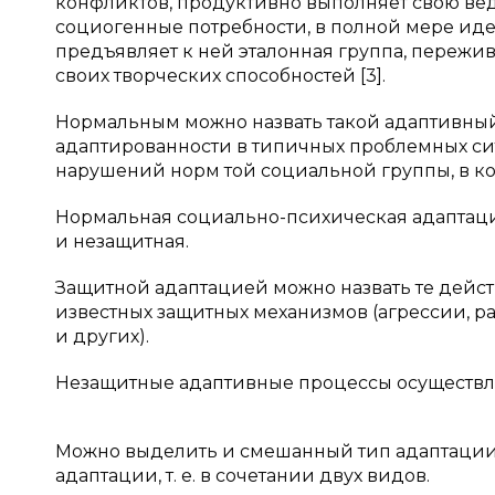
конфликтов, продуктивно выполняет свою ве
социогенные потребности, в полной мере иде
предъявляет к ней эталонная группа, пережи
своих творческих способностей [3].
Нормальным можно назвать такой адаптивный
адаптированности в типичных проблемных сит
нарушений норм той социальной группы, в кот
Нормальная социально-психическая адаптация
и незащитная.
Защитной адаптацией можно назвать те дейс
известных защитных механизмов (агрессии, 
и других).
Незащитные адаптивные процессы осуществля
Можно выделить и смешанный тип адаптации,
адаптации, т. е. в сочетании двух видов.