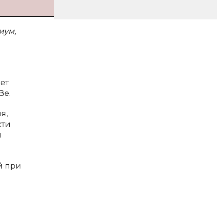
иум,
ет
Зе.
я,
сти
и
й при