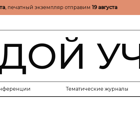
ста
, печатный экземпляр отправим
19 августа
ДОЙ У
нференции
Тематические журналы