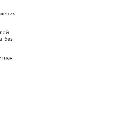
ажения
ивой
, без
итная