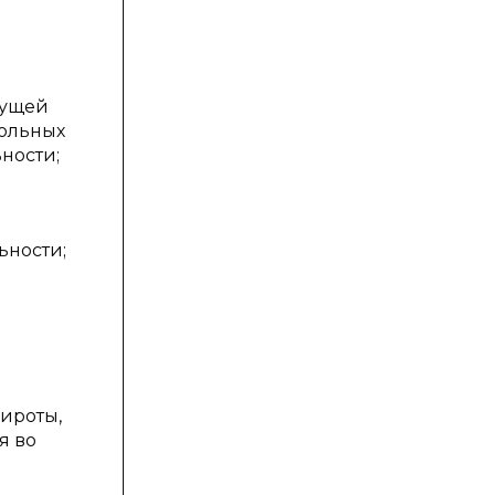
кущей
кольных
ности;
ьности;
ироты,
я во