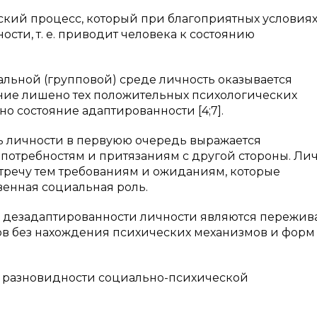
ский процесс, который при благоприятных условиях
сти, т. е. приводит человека к состоянию
льной (групповой) среде личность оказывается
яние лишено тех положительных психологических
о состояние адаптированности [4;7].
ь личности в первуюю очередь выражается
 потребностям и притязаниям с другой стороны. Ли
стречу тем требованиям и ожиданиям, которые
венная социальная роль.
 дезадаптированности личности являются пережив
в без нахождения психических механизмов и форм
 разновидности социально-психической