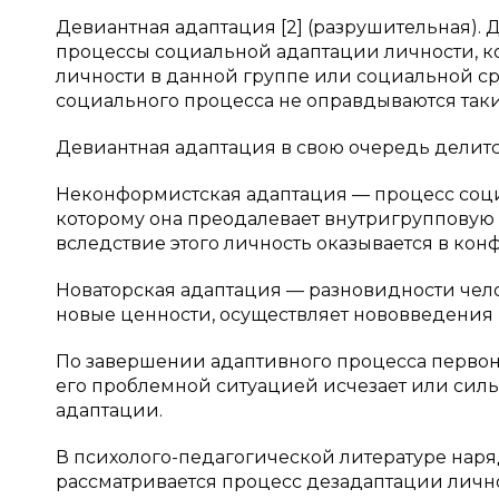
Девиантная адаптация [2] (разрушительная)
процессы социальной адаптации личности, к
личности в данной группе или социальной ср
социального процесса не оправдываются так
Девиантная адаптация в свою очередь делит
Неконформистская адаптация — процесс соци
которому она преодалевает внутригруппову
вследствие этого личность оказывается в ко
Новаторская адаптация — разновидности чело
новые ценности, осуществляет нововведения в
По завершении адаптивного процесса первон
его проблемной ситуацией исчезает или силь
адаптации.
В психолого-педагогической литературе нар
рассматривается процесс дезадаптации личн