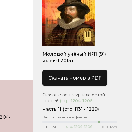
Молодой учёный №11 (91)
июнь-1 2015 г.
Скачать номер в PDF
Скачать часть журнала с этой
статьей
(стр.
1204-1206
)
:
Часть 11
(cтр. 1131 - 1229)
1204-
Расположение в файле:
стр.
1131
стр.
1204-1206
стр.
1229