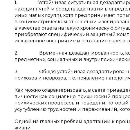
1. Устойчивая ситуативная дезадаптированн
находит путей и средств адаптации в определ
иных малых групп), хотя предпринимает попы
в социометрическом отношении изолированных
в качестве ответа на такую хроническую ситу
приобретают специфический защитный компле
искаженное восприятие и осознание своего со
2. Временная дезадаптированность, котор
предметных, социальных и внутрипсихически
3. Общая устойчивая дезадаптированнос
психозов и неврозов, т. е. появление патолог
Как можно охарактеризовать, в свете приве
личности как социально-психический процес
психических процессов и поведени, который
усугублению трудностей и переживаний, кото
Одной из главных проблем адаптации к проце
жизни.