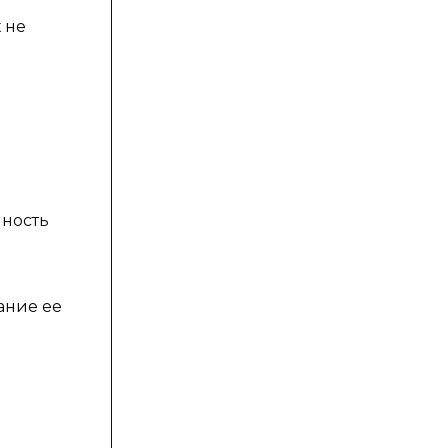
 не
чность
ание ее