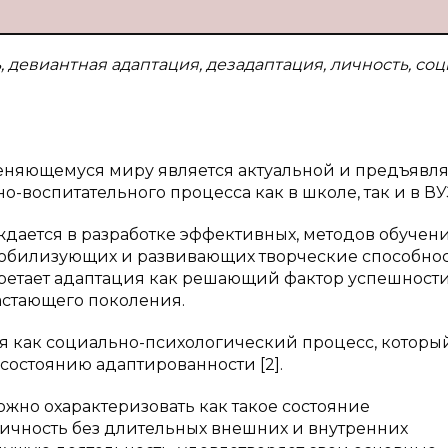
 девиантная адаптация, дезадаптация, личность, соц
еняющемуся миру является актуальной и предъявля
воспитательного процесса как в школе, так и в ВУ
ается в разработке эффективных, методов обучени
мобилизующих и развивающих творческие способно
бретает адаптация как решающий фактор успешност
астающего поколения.
я как социально-психологический процесс, которы
состоянию адаптированности [2].
жно охарактеризовать как такое состояние
личность без длительных внешних и внутренних