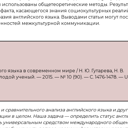
 использованы общетеоретические методы. Резуль
 факта, касающегося знания социокультурных реали
азия английского языка. Выводами статьи могут по
енностей межкультурной коммуникации.
го языка в современном мире / Н. Ю. Гутарева, Н. В.
дой ученый. — 2015. — № 10 (90). — С. 1476-1478. — U
и сравнительного анализа английского языка и друг
ции в целом. Наша задача — определить статус англ
ать универсальным средством международного общен