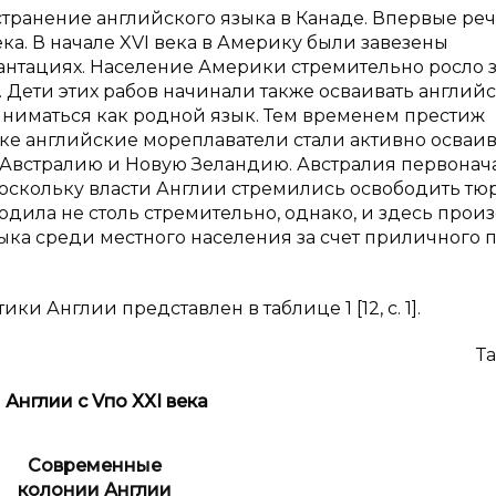
транение английского языка в Канаде. Впервые реч
ка. В начале XVI века в Америку были завезены
антациях. Население Америки стремительно росло з
Дети этих рабов начинали также осваивать англий
приниматься как родной язык. Тем временем престиж
веке английские мореплаватели стали активно осваив
Австралию и Новую Зеландию. Австралия первонач
оскольку власти Англии стремились освободить т
дила не столь стремительно, однако, и здесь прои
ка среди местного населения за счет приличного 
 Англии представлен в таблице 1 [12, c. 1].
Та
 Англии с
V
по
XXI
века
Современные
колонии Англии