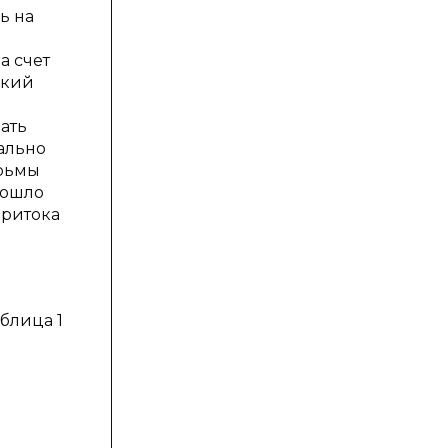
ь на
а счет
ский
ать
ально
юрьмы
зошло
притока
блица 1