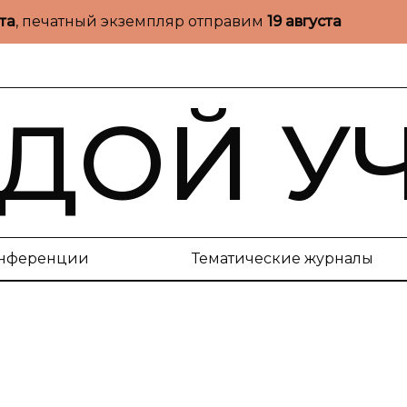
ста
, печатный экземпляр отправим
19 августа
ДОЙ У
нференции
Тематические журналы