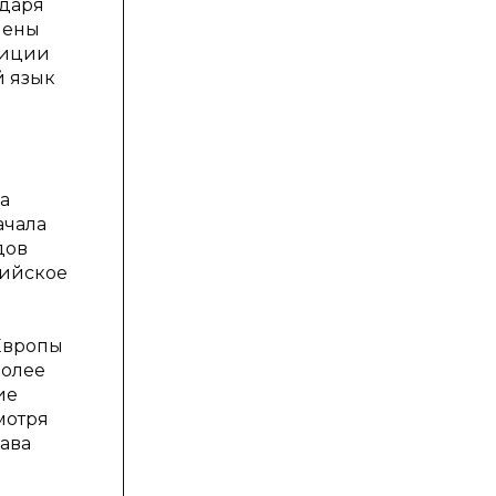
одаря
лены
едиции
й язык
а
ачала
дов
лийское
Европы
более
ие
мотря
жава