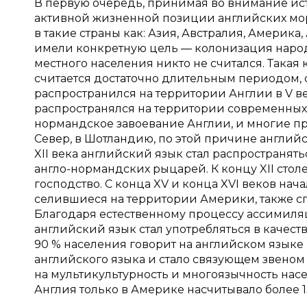
В первую очередь, принимая во внимание ис
активной жизненной позиции английских мо
в такие страны как: Азия, Австралия, Америка
имели конкретную цель ― колонизация народ
местного населения никто не считался. Такая
считается достаточно длительным периодом, с
распространился на территории Англии в V в
распространялся на территории современных 
нормандское завоевание Англии, и многие п
Север, в Шотландию, по этой причине английск
XII века английский язык стал распространя
англо-нормандских рыцарей. К концу XII стол
господство. С конца XV и конца XVI веков на
селившиеся на территории Америки, также с
Благодаря естественному процессу ассимил
английский язык стал употребляться в качест
90 % населения говорит на английском языке
английского языка и стало связующем звеном
на мультикультурность и многоязычность нас
Англия только в Америке насчитывало более 1