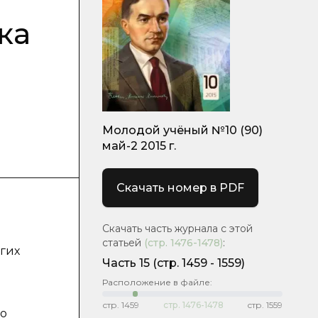
ка
Молодой учёный №10 (90)
май-2 2015 г.
Скачать номер в PDF
Скачать часть журнала с этой
статьей
(стр.
1476-1478
)
:
угих
Часть 15
(cтр. 1459 - 1559)
Расположение в файле:
стр.
1459
стр.
1476-1478
стр.
1559
го