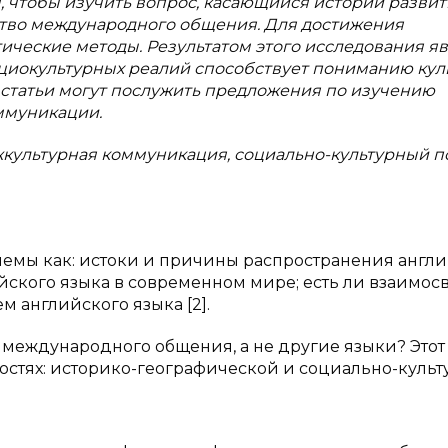
, чтобы изучить вопрос, касающийся истории разви
ство международного общения. Для достижения
ческие методы. Результатом этого исследования я
оциокультурных реалий способствует пониманию кул
 статьи могут послужить предложения по изучению
ммуникации.
жкультурная коммуникация, социально-культурный п
емы как: истоки и причины распространения англ
йского языка в современном мире; есть ли взаимос
 английского языка [2].
международного общения, а не другие языки? Этот
костях: историко-географической и социально-куль