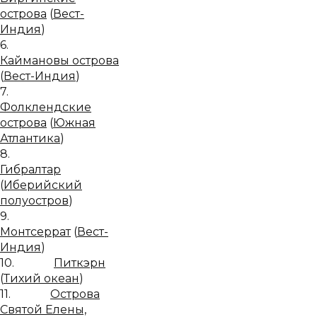
острова
(
Вест-
Индия
)
6.
Каймановы острова
(
Вест-Индия
)
7.
Фолклендские
острова
(
Южная
Атлантика
)
8.
Гибралтар
(
Иберийский
полуостров
)
9.
Монтсеррат
(
Вест-
Индия
)
10.
Питкэрн
(
Тихий океан
)
11.
Острова
Святой Елены,