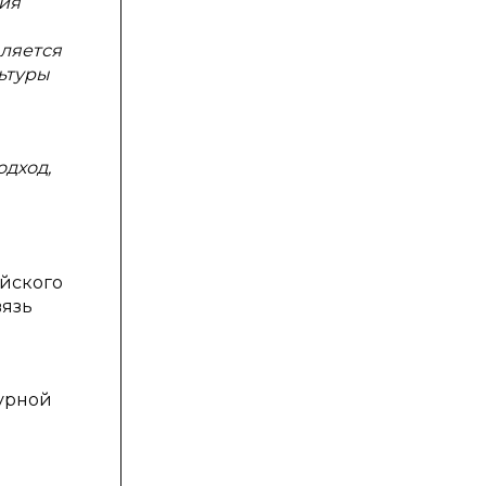
тия
вляется
ьтуры
одход,
ийского
вязь
турной