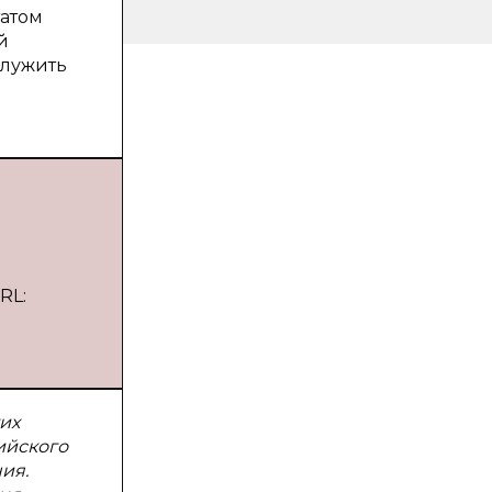
татом
й
служить
RL:
их
ийского
ия.