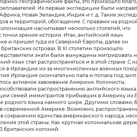
торико-географические факты, это произошло благ
реплавателей. Их первые экспедиции были направ
, Африка, Новая Зеландия, Индия и т. д. Такие эксп
ов и территорий, обогащение. С правами на родно
 колонизация насчитывает несколько столетий, что
 точки зрения истории. Итак, английский язык
еке и пришел туда из Северной Европы, далее он
британских островах. В XI столетии произошло
редставители знати были вынуждены мигрировать н
ий язык стал распространяться и в этой стране. С н
ться в Ирландии из-за многочисленных военных похо
етия Ирландия окончательно пала и попала под анг
чалось активное завоевание Америки. Колонисты,
пособствовали распространению английского языка.
яции семей иммигрантов прибывших в Америку из 
ве родного языка намного шире. Другими словами, 
 в современной Америке. Возможно, распространен
 в сохранении единства американского народа, нес
еления этой страны. Как крупная колониальная дер
3 британских колоний.