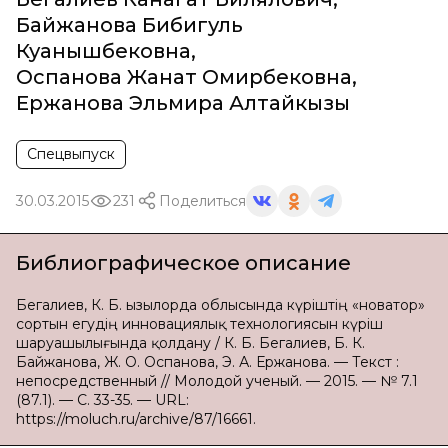
Байжанова Бибигуль
Куанышбековна
,
Оспанова Жанат Омирбековна
,
Ержанова Эльмира Алтайкызы
Спецвыпуск
30.03.2015
231
Поделиться
Библиографическое описание
Бегалиев, К. Б. Қызылорда облысында күріштің «новатор»
сортын егудің инновациялық технологиясын күріш
шаруашылығында қолдану / К. Б. Бегалиев, Б. К.
Байжанова, Ж. О. Оспанова, Э. А. Ержанова. — Текст :
непосредственный // Молодой ученый. — 2015. — № 7.1
(87.1). — С. 33-35. — URL:
https://moluch.ru/archive/87/16661.