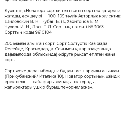
Күріштің «Новатор» сорты- тез пісетін сорттар қатарына
жатады, өсу дәуірі — 100–105 тәулік.Авторлық коллектив:
Шиловский В. Н., Рубан В. Я., Харитонов Е. М.,
Чухирь И. Н., Лось Г. Д. Сорттың патенті № 3063.
Сорттың коды 9610104.
2006жылы алынған сорт. Сорт Солтүстік Кавказда,
Ресейде, Краснодарда. Сонымен қатар Қазақстанда
да(Қызылорда облысында) өсіруге рұқсат етілген жаңа
сорт.
Сорт жеке дара гибридтік будан тәсілі арқылы алынған.
(Прикубанский/ Италика 10). Новатор сортының өзіндік
ерекшелігі — сабақтары жинақы, тік тұрады,
жапырақтары үшкір бұрышпенорналаскан.