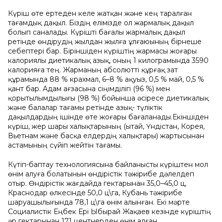
Күріш өте ертеден келе жатқан және кең таралған
тағамдық дақыл. Біздің елімізде ол жармалық дақыл
болып саналады. Күрішті бағалы жармалық дақыл
ретінде өндірудің жылдан жылға ұлғаюының бірнеше
себептері бар. Біріншіден күріштің жармасы жоғары
калориялы диетикалық азық, оның 1 килограмында 3590
калорияға тең. Жарманың абсолютті құрғақ зат
құрамында 88 % крахмал, 6–8 % ақуыз, 0,5 % май, 0,5 %
қант бар. Адам ағзасына сіңімділігі (96 %) мен
қорытылымдылығы (98 %) бойынша әсіресе диетикалық
және балалар тағамы ретінде азық- түліктік
дақылдардың ішінде өте жоғары бағаланады.Екіншіден
күріш, жер шары халықтарының (Қытай, Үндістан, Корея,
Вьетнам және басқа елдердің халықтары) жартысынан
астамының сүйіп жейтін тағамы.
Күтіп-баптау технологиясына байланысты күріштен мол
өнім алуға болатынын өндірістік тәжірибе дәлелдеп
отыр. Өндірістік жағдайда гектарынан 35,0–45,0 ц,
Краснодар өлкесінде 50,0 ц\га, Кубань тәжірибе
шаруашылығында 78,1 ц\га өнім алынған. Екі мәрте
Социалистік Еңбек Ері Ыбырай Жақаев кезінде күріштің
әр гектарынан 171 центнерден өнім алған.