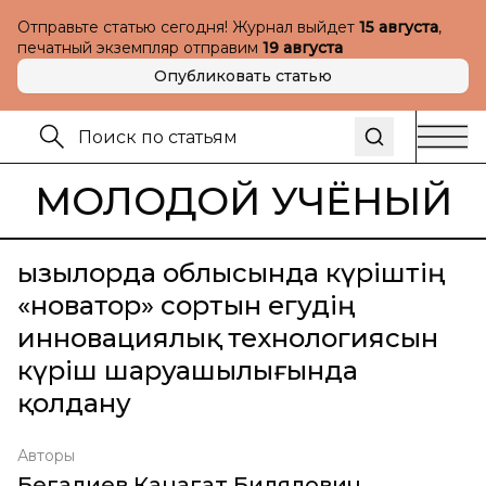
Отправьте статью сегодня! Журнал выйдет
15 августа
,
печатный экземпляр отправим
19 августа
Опубликовать статью
МОЛОДОЙ УЧЁНЫЙ
Қызылорда облысында күріштің
«новатор» сортын егудің
инновациялық технологиясын
күріш шаруашылығында
қолдану
Авторы
Бегалиев Канагат Билялович
,