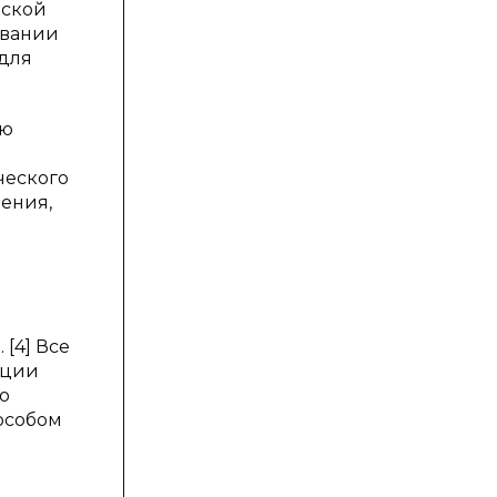
еской
овании
 для
ую
ческого
ления,
[4] Все
юции
о
особом