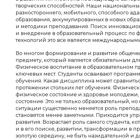
творческих способностей. Наши национальн
разностороннего, мобильного, способного ад
образования, аккумулированных в новых образ
и методики преподавания. Поиск инновационн
и внедрение в образовательный процесс по
технологий это все является международным
Во многом формирование и развитие общече
предмету, который является обязательным дл
Физическое воспитание в образовательном пр
ключевых мест. Студенты осваивают програм
обучения. Какая дисциплина может сравнитьс
протяжении стольких лет обучения. Физическ
физическое состояние и здоровье молодежи, 
состояние. Это не только образовательный, но
ситуации существенно меняется роль препо
становятся менее заметными. Приходится упр
развития. Возрастает роль самого студента, к
и в его поиске, развитии, трансформации в п
золотую середину, не быть назидательной и д