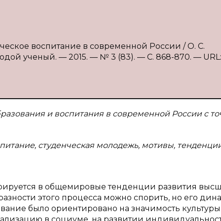
ческое воспитание в современной России / О. С.
дой ученый. — 2015. — № 3 (83). — С. 868-870. — URL
бразования и воспитания в современной России с то
питание, студенческая молодежь, мотивы, тенденции
грируется в общемировые тенденции развития выс
азности этого процесса можно спорить, но его дин
ование было ориентировано на значимость культуры
еализацию в социуме, на развитии индивидуальност