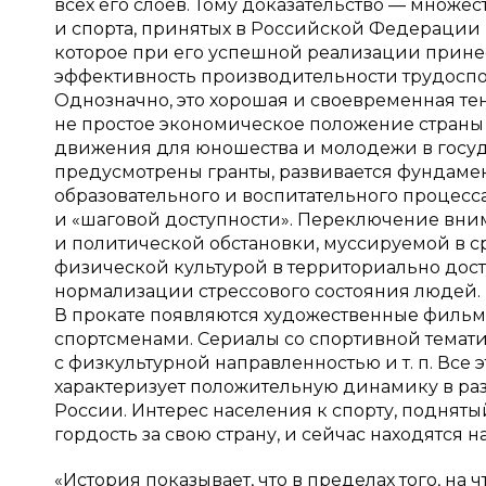
всех его слоев. Тому доказательство — множе
и спорта, принятых в Российской Федерации 
которое при его успешной реализации принес
эффективность производительности трудоспос
Однозначно, это хорошая и своевременная те
не простое экономическое положение страны н
движения для юношества и молодежи в госуда
предусмотрены гранты, развивается фундаме
образовательного и воспитательного процесса
и «шаговой доступности». Переключение вн
и политической обстановки, муссируемой в с
физической культурой в территориально дос
нормализации стрессового состояния людей. 
В прокате появляются художественные филь
спортсменами. Сериалы со спортивной темати
с физкультурной направленностью и т. п. Все
характеризует положительную динамику в ра
России. Интерес населения к спорту, поднят
гордость за свою страну, и сейчас находятся н
«История показывает, что в пределах того, на 