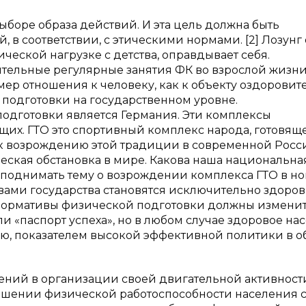
ыборе образа действий. И эта цель должна быть
в соответствии, с этическими нормами. [2] Лозунг о
ческой нагрузке с детства, оправдывает себя.
ятельные регулярные занятия ФК во взрослой жизни
р отношения к человеку, как к объекту оздоровит
одготовки на государственном уровне.
дготовки является Германия. Эти комплексы
их. ГТО это спортивный комплекс народа, готовящ
с к возрождению этой традиции в современной Росс
ческая обстановка в мире. Какова наша национальна
и поднимать тему о возрождении комплекса ГТО в н
ивами государства становятся исключительно здоров
 нормативы физической подготовки должны изменит
и «паспорт успеха», но в любом случае здоровое на
тью, показателем высокой эффективной политики в о
ений в организации своей двигательной активност
ышении физической работоспособности населения с