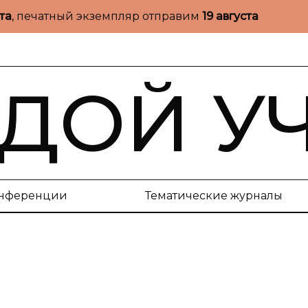
ста
, печатный экземпляр отправим
19 августа
ДОЙ У
нференции
Тематические журналы