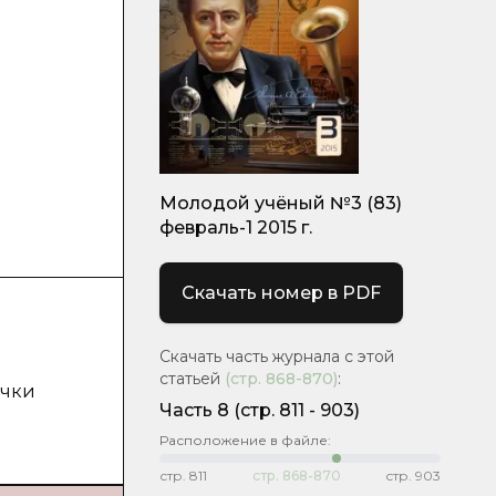
Молодой учёный №3 (83)
февраль-1 2015 г.
Скачать номер в PDF
Скачать часть журнала с этой
статьей
(стр.
868-870
)
:
очки
Часть 8
(cтр. 811 - 903)
Расположение в файле:
стр.
811
стр.
868-870
стр.
903