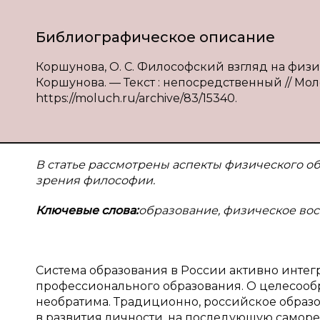
Библиографическое описание
Коршунова, О. С. Философский взгляд на физи
Коршунова. — Текст : непосредственный // Моло
https://moluch.ru/archive/83/15340.
В статье рассмотрены аспекты физического о
зрения философии.
Ключевые слова:
образование, физическое вос
Система образования в России активно инте
профессионального образования. О целесообр
необратима. Традиционно, российское образ
в развития личности, на последующую самор