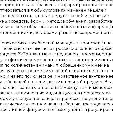
ые приоритеты направлены на формирования челов
аптироваться в любых условиях. Изменение целей
овательных стандартах, ведут за собой изменение
ых средств, форм и методов обучения, разработка
 физическому образованию современных информац
и тенденциями, векторами развития современной н
ловеческих способностей молодежи происходит по
я всей системы высшего профессионального образо
оцессе ВУЗов занимает, с недавнего времени, одно
му по физическому воспитанию на протяжении четыр
я по количеству внимания, обращенному к ней на
ая культура предмет, имеющий влияние не только 
но и на его психическое и нравственное внутренне
 и, в большей степени, воспитательный предмет. В т
давателя, границы отношений между ним и молоде
авлять не личностью индивидуума, а процессом её
оторый участвует не только в процессе получения зна
рактические умения и навыки. Задача преподавателя
ирективной фигурой в глазах студента, а регулирова