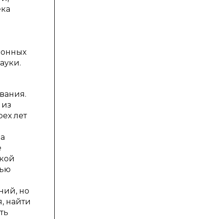
ека
ионных
ауки.
вания.
 из
ех лет
на
е
акой
жью
ний, но
, найти
ть