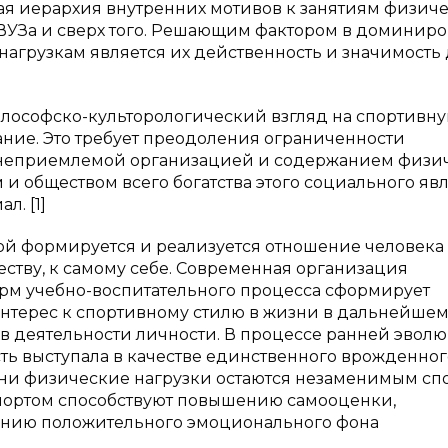
я иерархия внутренних мотивов к занятиям физич
 ВУЗа и сверх того. Решающим фактором в доминир
агрузкам является их действенность и значимость
лософско-культорологический взгляд на спортивн
ание. Это требует преодоления ограниченности
с неприемлемой организацией и содержанием физи
и обществом всего богатства этого социального яв
л. [1]
ой формируется и реализуется отношение человека
ству, к самому себе. Современная организация
орм учебно-воспитательного процесса сформирует
нтерес к спортивному стилю в жизни в дальнейшем. 
 в деятельности личности. В процессе ранней эвол
ть выступала в качестве единственного врожденног
дни физические нагрузки остаются незаменимым сп
спортом способствуют повышению самооценки,
ению положительного эмоционального фона