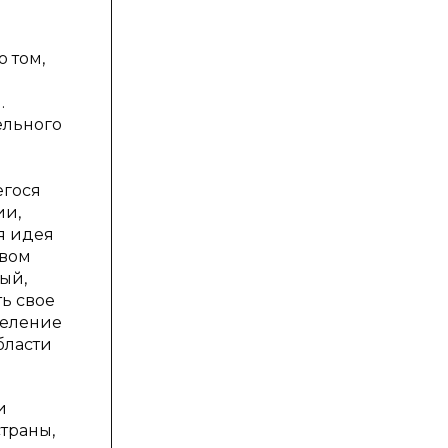
 том,
.
ельного
егося
ии,
я идея
овом
ый,
ь свое
селение
бласти
и
траны,