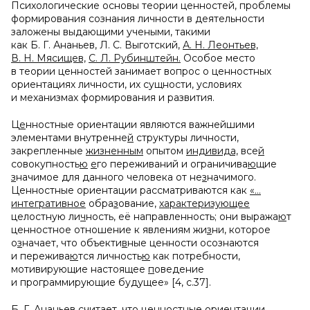
Психологические основы теории ценностей, проблемы
формирования сознания личности в деятельности
заложены выдающими учеными, такими
как Б. Г. Ананьев, Л. С. Выготский,
А. Н. Леонтьев,
В. Н. Мясищев,
С. Л. Рубинштейн.
Особое место
в теории ценностей занимает вопрос о ценностных
ориентациях личности, их сущности, условиях
и механизмах формирования и развития.
Ц
е
нностные ориентации являются важнейшими
элементами внутренне
й
структуры личности,
закрепленные
жизненным
опытом
индивида,
все
й
совокупность
ю
е
го переживаний и ограничива
ю
щие
з
начимое для данного человека от не
з
начимого.
Ценностные ориентации рассматриваются как
«…
интегративное
обра
з
ование,
характеризующее
целостную ли
ч
ность, её направленность; они выража
ю
т
ценностное отношение к явлениям жи
з
ни, которое
о
з
начает, что объекти
в
ные ценности осознаются
и пережива
ю
тся личность
ю
как потребности,
мотивирующие настоящее
п
оведение
и программирующие будущее» [4, с.37].
Б. Г. Ананьев считает, что ценностные ориентации