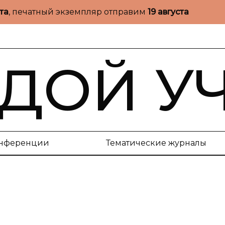
ста
, печатный экземпляр отправим
19 августа
ДОЙ У
нференции
Тематические журналы