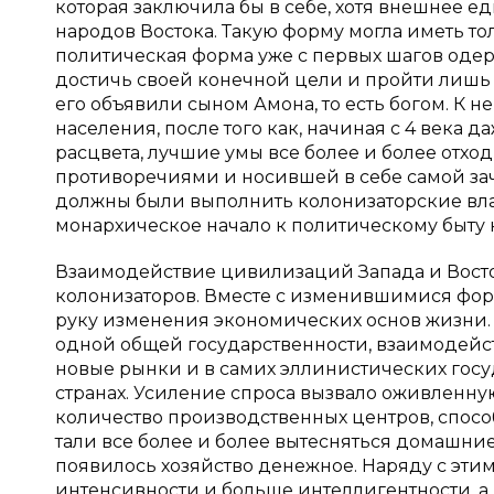
которая заключила бы в себе, хотя внешнее е
народов Востока. Такую форму могла иметь то
политическая форма уже с первых шагов одер
достичь своей конечной цели и пройти лишь 
его объявили сыном Амона, то есть богом. К н
населения, после того как, начиная с 4 века
расцвета, лучшие умы все более и более отх
противоречиями и носившей в себе самой зач
должны были выполнить колонизаторские влас
монархическое начало к политическому быту к
Взаимодействие цивилизаций Запада и Восто
колонизаторов. Вместе с изменившимися фо
руку изменения экономических основ жизни. 
одной общей государственности, взаимодей
новые рынки и в самих эллинистических госуд
странах. Усиление спроса вызвало оживленн
количество производственных центров, спосо
тали все более и более вытесняться домашние
появилось хозяйство денежное. Наряду с эти
интенсивности и больше интеллигентности, 