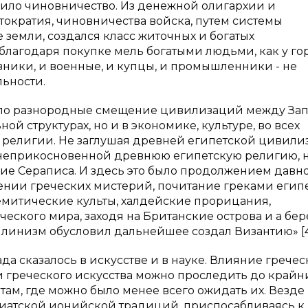
дило чиновничество. Из денежной олигархии и
ократия, чиновничества войска, путем системы
земли, создался класс житочных и богатых
благодаря покупке мель богатыми людьми, как у го
овники, и военные, и купцы, и промышленники - не
ьности.
дило разнородные смещение цивилизаций между За
ой структурах, но и в экономике, культуре, во всех
 в религии. Не заглушая древней египетской цивили
 неприкосновенной древнюю египетскую религию, 
ие Сераписа. И здесь это было продолжением давн
ении греческих мистерий, почитание греками егип
семитические культы, халдейские прорицания,
еского мира, заходя на Британские острова и а бер
ллинизм обусловил дальнейшее создал Византию» [4
а сказалось в искусстве и в науке. Влияние грече
 греческого искусства можно проследить до крайн
там, где можно было менее всего ожидать их. Везде
азиатской ионийской традиций, приспосабливаясь к