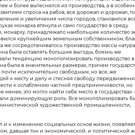
лее и более вытеснялся из производства, а в особен
азвитием спроса на рабов, все дорожал и дорожал, то
еления и увеличения числа городов, становился вс
уках монарха втянула и само государство в среду
ве, монарху, принадлежало наибольшее количество 
новился крупнейшим земельным собственником, бла
а же сосредотачивалось производство массы натур
жна была оставлять большие выгоды, боязнь же
вали тенденцию монополизировать производство в
ена была в значительных размерах, причем государс
м почти исключительно свободным, но все, же
й к месту и делу и стесняя свободу передвижения
вести к ослаблению частной предприимчивости, но
 менее, это могло найти себе место в государствах -
играли доминирующую роль. Все монополизировать б
эллинистической художественной промышленности,
 и к изменению социальных основ жизни, появляе
ом, давшая тон и экономической, и политической ж