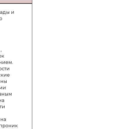
лады и
о
,
ок
нием.
ости
ские
ены
ыми
авным
на
ти
она
 проник