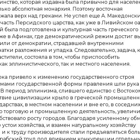
динство, которая издавна была привычно для насел
лько абсолютная монархия. Поэтому восточная
жала верх над греками. Не успел еще А. Македонск
часть Персидского царства, как уже в Ливийском о
ей была подготовлена и культурная часть греческого
 даже в Афинах, где демократический режим достиг 
одили от демократии, страдавшей внутренними
атки разложения и упадка. Следовательно, задача, 
тители, состояла в том, чтобы приспособить
ак эллинистического, так и местного населения.
ка привело к изменению государственного строя
рмами государственной формы правления шли рука
В период эллинизма, слившего единство с Востоко
ствие цивилизации крыло в греческой промышленн
арствах, в местном населении и вне его, в соседни
ую торговую и промышленную деятельность, увелич
бствовало росту городов. Благодаря усиленному обм
 устои хозяйства, и взамен натуральному хозяйству
м и к труду производителя стали предъявляться бол
а рабский труд под влиянием конкуренции отдельн