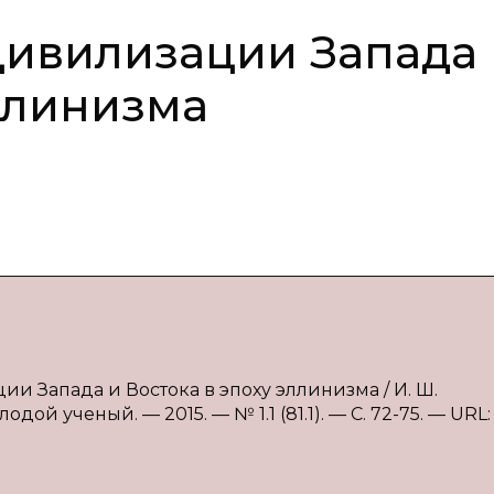
ивилизации Запада 
эллинизма
и Запада и Востока в эпоху эллинизма / И. Ш.
ой ученый. — 2015. — № 1.1 (81.1). — С. 72-75. — URL: