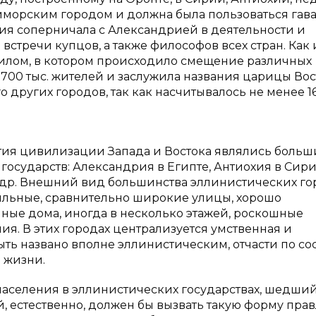
приморским городом и должна была пользоваться гав
ия соперничала с Александрией в деятельности и
встречи купцов, а также философов всех стран. Как 
нилом, в котором происходило смещение различных
700 тыс. жителей и заслужила названия царицы Вос
 других городов, так как насчитывалось не менее 1
тия цивилизации Запада и Востока являлись больш
государств: Александрия в Египте, Антиохия в Сири
 др. Внешний вид большинства эллинистических го
ильные, сравнительно широкие улицы, хорошо
ные дома, иногда в несколько этажей, роскошные
я. В этих городах централизуется умственная и
ть названо вполне эллинистическим, отчасти по сос
 жизни.
населения в эллинистических государствах, шедши
, естественно, должен бы вызвать такую форму прав