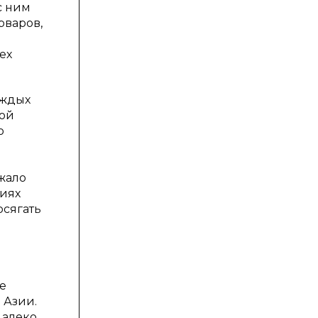
с ним
рваров,
ех
уждых
ной
о
лжало
ниях
осягать
и
ре
 Азии.
далеко