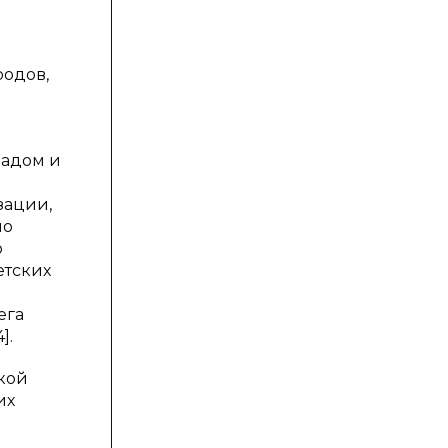
родов,
падом и
зации,
но
о
етских
ега
].
ской
их