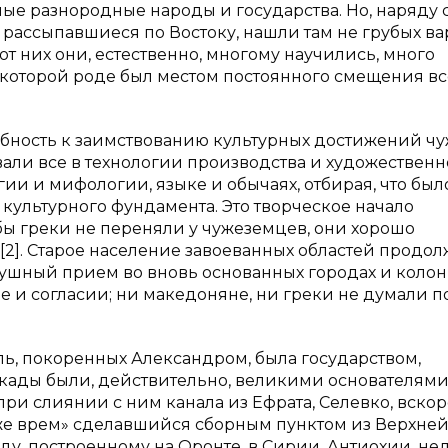
ые разнородные народы и государства. Но, наряду 
, рассыпавшиеся по Востоку, нашли там не грубых ва
т них они, естественно, многому научились, много
некоторой роде был местом постоянного смещения вс
обность к заимствованию культурных достижений ч
вали все в технологии производства и художествен
гии и мифологии, языке и обычаях, отбирая, что был
ультурного фундамента. Это творческое начало
бы греки не переняли у чужеземцев, они хорошо
 [2]. Старое население завоеванных областей продо
душный прием во вновь основанных городах и коло
е и согласии; ни македоняне, ни греки не думали п
ь, покоренных Александром, была государством,
вкады были, действительно, великими основателям
 при слиянии с ним канала из Ефрата, Селевко, вско
же врем» сделавшийся сборным пунктом из Верхней
ду, построенному на Оронте, в Сирии, Антиохии, не