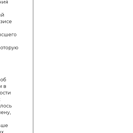
ения
ий
азисе
высшего
которую
 об
м в
ости
х
илось
ену,
ьше
ых