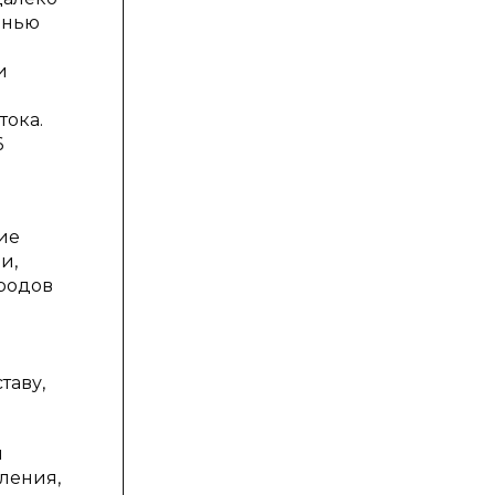
анью
и
тока.
6
ие
и,
родов
таву,
й
ления,