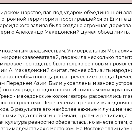
идском царстве, пал под ударом объединенной эл
а огромной территории простиравшейся от Египта д
Персидского залива была создана огромная держава
перию Александр Македонский думал объединить,
иноземным владычествам. Универсальная Монархия
 мировых завоевателей, пережила несколько попыт
 мировое господство было только ее новым проявле
и А. Македонский считал, теснее сблизить народн
транах необъятного царства греческие города. Грече
ам Передней Азии. Были укреплены и заново устро
ы) возник ряд городов новых. Из них самыми крупн
 Греко - македонские колонизаторы расселились гл
ново отстроенных. Переселение греков и македонян 
ков. В результате его наиболее важные и лучшие час
шими туда свой язык, обычаи, нравы и религию, а
я культура ревностно оберегалась, но вместе с тем, 
взаимодействиях с Востоком. На Востоке эллинизм