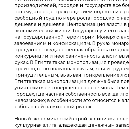
производителей, городов и государств все бо
потому, что он, с прекращением подвоза и с р
свободный труд по мере роста городского нас
дешевле и дешевле. Централизация власти в р
экономической жизни. Государству и его гла
на государственной территории. Монарх ста
завоеваниям и конфискациям. В руках монарх
продуктов. Государственная обработка их дол
конкуренции и неограниченность власти выз
руках. В Египте такая монополизация провед
производство пользовалось там, хотя и трудо
принудительным, вызывая прикрепление люде
Египте такая монополизация должна была по
уничтожить ее совершенно она не могла. Тем не
городах, где частная собственность всегда 
невозможно; в особенности это относится к 
работавшей на мировой рынок.
Новый экономический строй эллинизма повел
культурная элита, владеющая денежным запас