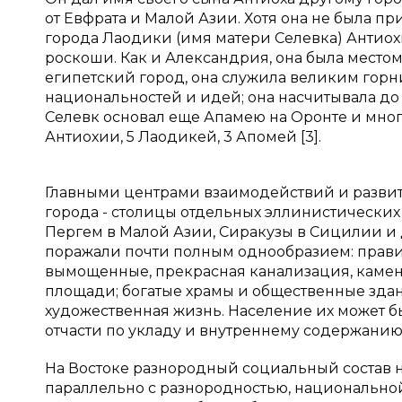
от Евфрата и Малой Азии. Хотя она не была 
города Лаодики (имя матери Селевка) Антиох
роскоши. Как и Александрия, она была местом 
египетский город, она служила великим гор
национальностей и идей; она насчитывала до 
Селевк основал еще Апамею на Оронте и много
Антиохии, 5 Лаодикей, 3 Апомей [3].
Главными центрами взаимодействий и разви
города - столицы отдельных эллинистических 
Пергем в Малой Азии, Сиракузы в Сицилии и
поражали почти полным однообразием: прав
вымощенные, прекрасная канализация, камен
площади; богатые храмы и общественные здани
художественная жизнь. Население их может бы
отчасти по укладу и внутреннему содержанию
На Востоке разнородный социальный состав 
параллельно с разнородностью, национальной