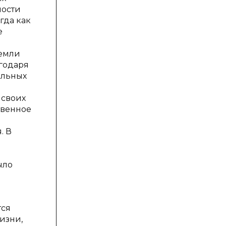
ности
гда как
е
земли
годаря
альных
 своих
твенное
. В
ыло
тся
изни,