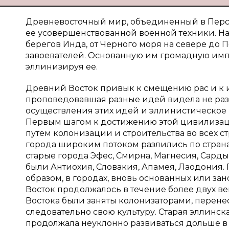
Древневосточный мир, объединенный в Перс
ее усовершенствованной военной техники. Н
берегов Инда, от Черного моря на севере до 
завоевателей. Основанную им громадную им
эллинизируя ее.
Древний Восток привык к смещению рас и к 
проповедовавшая разные идей видела не раз
осуществления этих идей и эллинистическое
Первым шагом к достижению этой цивилизаци
путем колонизации и строительства во всех с
города широким потоком разлились по стран
старые города Эфес, Смирна, Магнесия, Сард
были Антиохия, Словакия, Апамея, Лаодония.
образом, в городах, вновь основанных или за
Восток продолжалось в течение более двух ве
Востока были заняты колонизаторами, перенес
следовательно свою культуру. Старая эллинска
продолжала неуклонно развиваться дольше в 