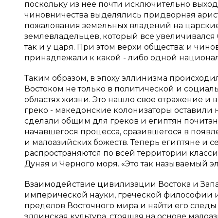
поскольку из нее почти исключительно выхо
чиновничества выделялись придворная арист
пожалования земельных владений на царские 
землевладельцев, который все увеличивался 
так и у царя. При этом верхи общества: и чин
принадлежали к какой - либо одной национал
Таким образом, в эпоху эллинизма происхо
Востоком не только в политической и социальн
областях жизни. Это нашло свое отражение и
греко - македонские колонизаторы оставили
сделали общим для греков и египтян почитан
начавшегося процесса, сразившегося в появл
и малоазийских божеств. Теперь египтяне и 
распространяются по всей территории классич
Дуная и Черного моря. «Это так называемый э
Взаимодействие цивилизации Востока и Запад
имперической науки, греческой философии и
пределов Восточного мира и найти его следы 
эллинская культура, стоящая на основе мало