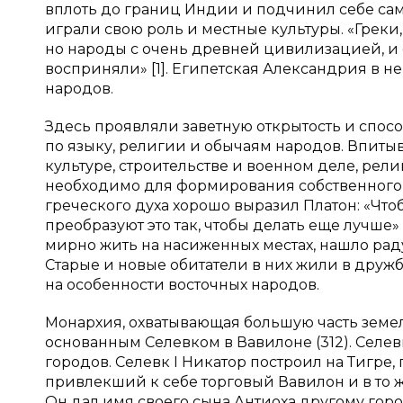
вплоть до границ Индии и подчинил себе сам
играли свою роль и местные культуры. «Греки
но народы с очень древней цивилизацией, и о
восприняли» [1]. Египетская Александрия в 
народов.
Здесь проявляли заветную открытость и спос
по языку, религии и обычаям народов. Впиты
культуре, строительстве и военном деле, рели
необходимо для формирования собственного к
греческого духа хорошо выразил Платон: «Что
преобразуют это так, чтобы делать еще лучше»
мирно жить на насиженных местах, нашло ра
Старые и новые обитатели в них жили в дружб
на особенности восточных народов.
Монархия, охватывающая большую часть земел
основанным Селевком в Вавилоне (312). Селе
городов. Селевк I Никатор построил на Тигре,
привлекший к себе торговый Вавилон и в то 
Он дал имя своего сына Антиоха другому горо