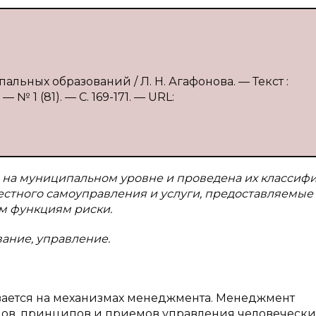
льных образований / Л. Н. Агафонова. — Текст :
№ 1 (81). — С. 169-171. — URL:
на муниципальном уровне и проведена их классифи
стного самоуправления и услуги, предоставляемые
м функциям риски.
ание, управление.
ается на механизмах менеджмента. Менеджмент
дов, принципов и приемов управления человеческ