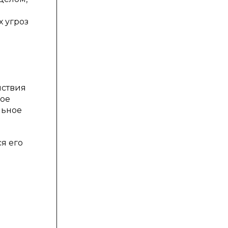
 угроз
йствия
бое
льное
я его