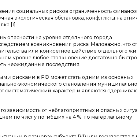
овения социальных рисков ограниченность финансо
учная экологическая обстановка, конфликты на этн
а [1].
ь опасности на уровне отдельного города
следствием возникновения риска. Маловажно, что с
ительства или конкретное действие отдельного жи
ном уровне любое столкновение достаточно быстро
еть неожиданные последствия.
ми рисками в РФ может стать одним из основных
циально-экономического становления муниципально
еют систематический характер и являются сдержив
го зависимость от неблагоприятных и опасных ситу
нем по числу погибших на 4 %, по материальному
итуации в размерах субъекта РФ или государства в 