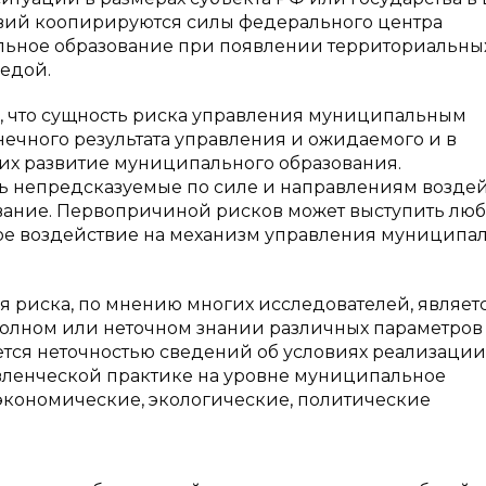
твий коопирируются силы федерального центра
альное образование при появлении территориальных
бедой.
, что сущность риска управления муниципальным
ечного результата управления и ожидаемого и в
их развитие муниципального образования.
ь непредсказуемые по силе и направлениям возде
вание. Первопричиной рисков может выступить лю
ное воздействие на механизм управления муниципа
 риска, по мнению многих исследователей, являетс
полном или неточном знании различных параметров
ется неточностью сведений об условиях реализации
авленческой практике на уровне муниципальное
кономические, экологические, политические