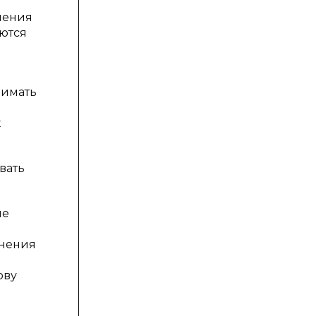
чения
ются
нимать
х
вать
ые
лнения
ову