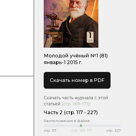
Молодой учёный №1 (81)
январь-1 2015 г.
Скачать номер в PDF
Скачать часть журнала с этой
статьей
(стр.
169-171
)
:
Часть 2
(cтр. 117 - 227)
Расположение в файле:
стр.
117
стр.
169-171
стр.
227