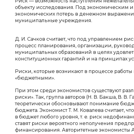
Риск — возможность наступления нежелатель
объекту исследования. Под экономическим и
экономических потерь в денежном выражении
муниципальные учреждения.
Д. И. Сачков считает, что под управлением 
процесс планирования, организации, руковод
муниципальных образований в целях удовлетв
конституционных гарантий и на принципах уст
Риски, которые возникают в процессе работы
«бюджетными».
При этом среди экономистов существуют ра
риски». Так, группа авторов (Н. В. Бакша, В. В. 
теоретически обосновывают понимание бюдже
бюджета. Экономист Т. М. Ковалева считает, 
в бюджет любого уровня, т. е. риск недофинанс
ставят риски вероятного неполучения предп
финансирования. Авторитетные экономисты А. А