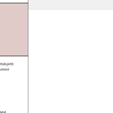
кация.
 ими
ими