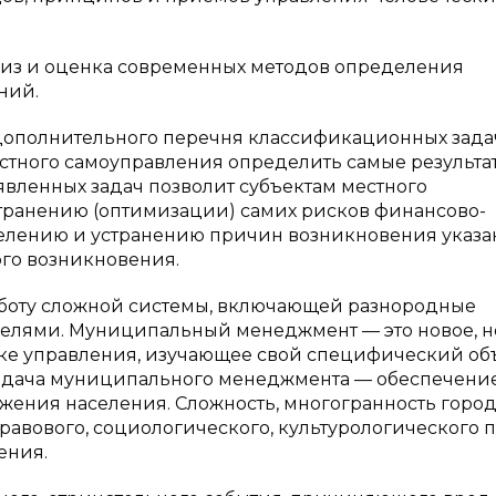
лиз и оценка современных методов определения
ний.
е дополнительного перечня классификационных зада
естного самоуправления определить самые результ
вленных задач позволит субъектам местного
странению (оптимизации) самих рисков финансово-
делению и устранению причин возникновения указ
го возникновения.
боту сложной системы, включающей разнородные
елями. Муниципальный менеджмент — это новое, но
уке управления, изучающее свой специфический объ
задача муниципального менеджмента — обеспечени
жения населения. Сложность, многогранность горо
равового, социологического, культурологического 
ения.