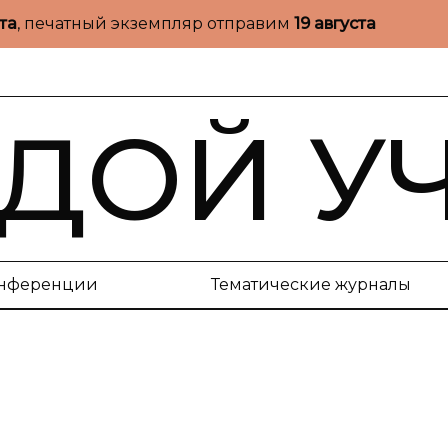
ста
, печатный экземпляр отправим
19 августа
ДОЙ У
нференции
Тематические журналы