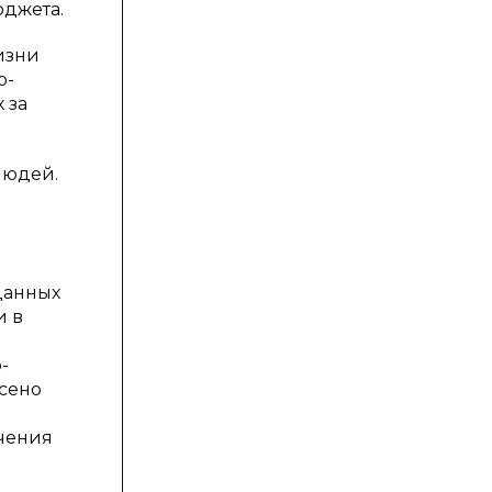
юджета.
изни
о-
 за
людей.
данных
и в
-
есено
учения