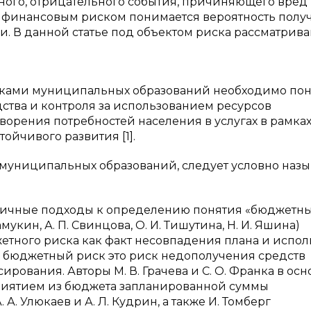
ного, отрицательного события, причиняющего вред
 финансовым риском понимается вероятность полу
. В данной статье под объектом риска рассматрива
рисками муниципальных образований необходимо по
ства и контроля за использованием ресурсов
орения потребностей населения в услугах в рамка
ойчивого развития [1].
 муниципальных образований, следует условно назы
зличные подходы к определению понятия «бюджетн
Гамукин, А. П. Свинцова, О. И. Тишутина, Н. И. Яшина)
тного риска как факт несовпадения плана и испо
что бюджетный риск это риск недополучения средств
ирования. Авторы М. В. Грачева и С. О. Франка в осн
риятием из бюджета запланированной суммы
. Улюкаев и А. Л. Кудрин, а также И. Томберг