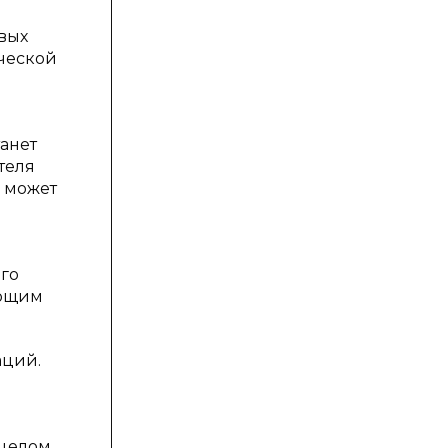
вых
ической
танет
теля
 может
го
ающим
аций.
целом,