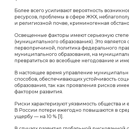
Более всего усиливают вероятность возникн
ресурсов, проблемы в сфере ЖКХ, неблагопол
и религиозной почве, криминогенная обстановк
Освещенные факторы имеют серьезную степен
(муниципального образования). Это является 
первопричиной, политика федерального прав
муниципального образования, на муниципаль
превратиться во всеобщее негодование и им
В настоящее время управление муниципальны
способов, обеспечивающих устойчивость со
образования, так как проявления рисков им
фактором развития.
Риски характеризуют уязвимость общества и е
В России потери ежегодно повышаются в сред
ущербу — на 10 % [1].
В случаях развития глобальной рискованной с