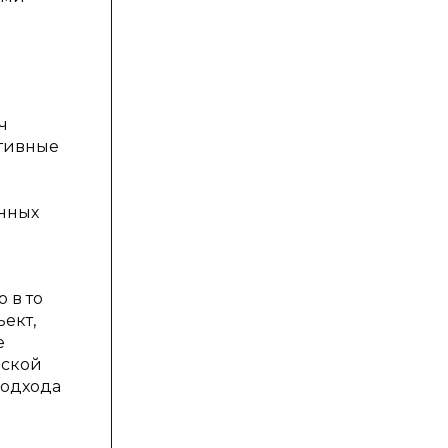
ч
ативные
анных
 в то
ект,
е
дской
подхода