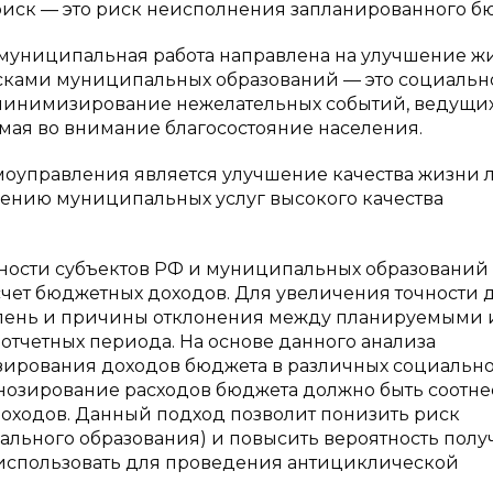
 риск — это риск неисполнения запланированного б
я муниципальная работа направлена на улучшение ж
исками муниципальных образований — это социальн
минимизирование нежелательных событий, ведущих
мая во внимание благосостояние населения.
моуправления является улучшение качества жизни 
лению муниципальных услуг высокого качества
ности субъектов РФ и муниципальных образований
чет бюджетных доходов. Для увеличения точности 
тепень и причины отклонения между планируемыми 
отчетных периода. На основе данного анализа
озирования доходов бюджета в различных социально
гнозирование расходов бюджета должно быть соотн
доходов. Данный подход позволит понизить риск
ального образования) и повысить вероятность пол
использовать для проведения антициклической