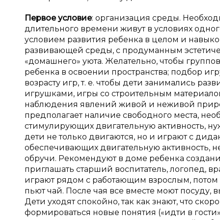
Первое условие
: организация среды. Необход
длительного времени живут в условиях одног
условием развития ребенка в целом и навыко
развивающей среды, с продуманным эстетиче
«домашнего» уюта. Желательно, чтобы группов
ребенка в освоении пространства; подбор и
возрасту игр, т. е. чтобы дети занимались 
игрушками, игры со строительным материалом
наблюдения явлений живой и неживой природы
предполагает наличие свободного места, нео
стимулирующих двигательную активность, нужн
дети не только двигаются, но и играют с дид
обеспечивающих двигательную активность, н
обручи. Рекомендуют в доме ребенка создан
приглашать старший воспитатель, логопед, вр
играют рядом с работающим взрослым, потом 
пьют чай. После чая все вместе моют посуду, в
Дети уходят спокойно, так как знают, что скор
формироваться новые понятия («идти в гости», 