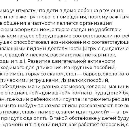
имо учитывать, что дети в доме ребенка в течение
о и того же группового помещения, поэтому важным
в общения в частности является организация
ским оформлением, а также создание удобства и
ая комната, ее оборудование соответствовали потр
грушек способствовал возникновению соответствующ
развивающими видами деятельности (игры с дидактич
, с водой и песком, рассматривание картинок,
 и т. д.). Развитие двигательной активности
бходимого для движения. Из крупных пособий,
о иметь горку со скатом, стол — барьер, около кот
актическими игрушками. Из мелких пособий,
еобходимы мячи разных размеров, коляски, машины
ие специальной «домашней» комнаты, куда детей бу
ач, где один ребенок или группа из трех-четырех де
им что-нибудь показывают или рассказывают, все в
ытирают, ставят на место, затем идут «домой» — в гру
о придут сюда опять. В такой обстановке у детей буду
«домой» и т. п.); они видят, как работает взрослый, 