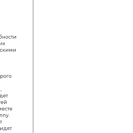
ебности
их
ескими
орого
,
дет
тей
месте
ппу.
т
сидят