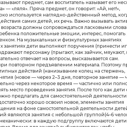
называют предмет, сам воспитатель называет его не
— «ляля». Пряча предмет, он говорит: «Ай, нет!»,
ироко используется наглядно-действенный метод, ког
ействия самих детей, их речь. Важно вызывать акт
о возраста должны сопровождаться ласковыми слов
 ребенка положительные эмоции, интерес, помогать
бенком. На музыкальных и физкультурных занятиях
х занятиях дети выполняют поручения (принести и
дражают персонажу (прыгают, как зайчик, мяукают, 
ательно отвечает на вопросы, высказывается сам.
 при повторном предъявлении материала. Поэтому п
типных действий (нанизывание колец на стержень,
анятия (новое — через 2–3 дня, повторное занятие — 
лательно через некоторое время — частично или полн
ть место проведения занятия. После того как дети 
ожно предлагать для самостоятельной деятельности
едостаточно хорошо освоил новое, элементы занятия
щения на фоне самостоятельной деятельности дете
й являются занятия с небольшой группой(4–6 челов
 механически: в каждую подгруппу включаются дети