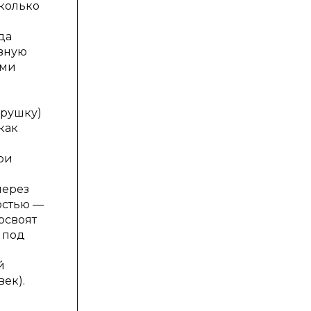
сколько
да
ивную
ами
грушку)
как
ри
через
остью —
освоят
 под
й
ек).