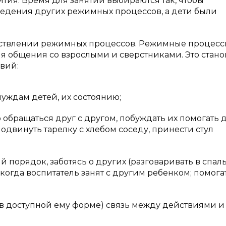
тия. Время для занятий выбираются так, чтобы
ведения других режимных процессов, а дети были
ствлении режимных процессов. Режимные процесс
я общения со взрослыми и сверстниками. Это стано
вий:
ждам детей, их состоянию;
бращаться друг с другом, побуждать их помогать 
подвинуть тарелку с хлебом соседу, принести стул
орядок, заботясь о других (разговаривать в спал
, когда воспитатель занят с другим ребенком; помога
 доступной ему форме) связь между действиями и