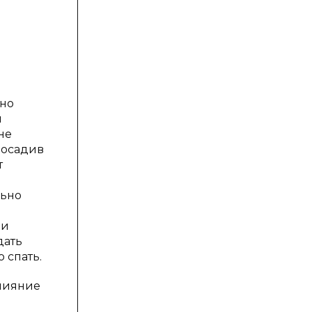
жно
и
не
 Посадив
т
льно
ои
дать
 спать.
Влияние