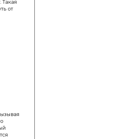
. Такая
ть от
вызывая
го
ый
тся