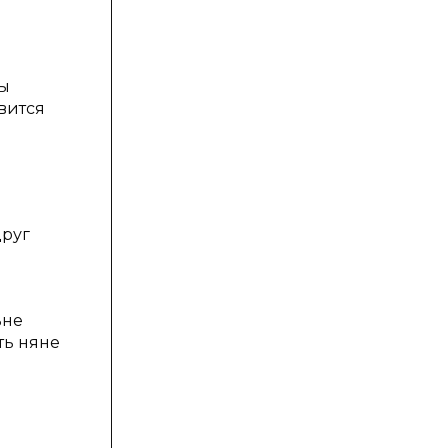
ы
вится
друг
ьне
ть няне