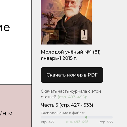
ме
Молодой учёный №1 (81)
январь-1 2015 г.
Скачать номер в PDF
Скачать часть журнала с этой
статьей
(стр.
493-495
)
:
Часть 5
(cтр. 427 - 533)
Расположение в файле:
 Н. М.
стр.
427
стр.
493-495
стр.
533