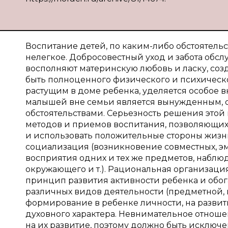
Воспитание детей, по каким-либо обстоятель
нелегкое. Добросовестный уход и забота обс
восполняют материнскую любовь и ласку, соз
быть полноценного физического и психического
растущим в доме ребенка, уделяется особое в
малышей вне семьи является вынужденным,
обстоятельствами. Серьезность решения этой
методов и приемов воспитания, позволяющих 
и использовать положительные стороны жизни
социализация (возникновение совместных, 
восприятия одних и тех же предметов, набл
окружающего и т.). Рациональная организация
принцип развития активности ребенка и обо
различных видов деятельности (предметной, по
формирование в ребенке личности, на развити
духовного характера. Невнимательное отноше
на их развитие, поэтому должно быть исключ