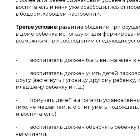
с более или менее одинаковым уровнем разви
воспитатель и няня уже освободились от про
в бодром, хорошем настроении.
Третье условие:
развитие общения при осуще
в доме ребенка используют для формировани
возможным при соблюдении следующих усло
- воспитатель должен быть внимателен к ну
- воспитатель должен учить детей ласково о
другу (застегнуть пуговицу другому ребенку, 
младшему ребенку и т. д.);
- приучать детей выполнять установленный п
тихо, не мешая тем, кто спит; уметь подождать
и воспитателю);
- воспитатель должен объяснять ребенку (в
явлениями;