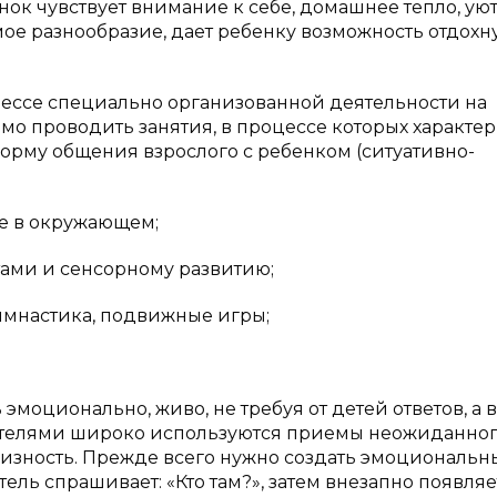
ок чувствует внимание к себе, домашнее тепло, уют
е разнообразие, дает ребенку возможность отдохну
цессе специально организованной деятельности на
имо проводить занятия, в процессе которых характер
орму общения взрослого с ребенком (ситуативно-
е в окружающем;
ами и сенсорному развитию;
имнастика, подвижные игры;
эмоционально, живо, не требуя от детей ответов, а 
итателями широко используются приемы неожиданно
изность. Прежде всего нужно создать эмоциональн
ель спрашивает: «Кто там?», затем внезапно появляе