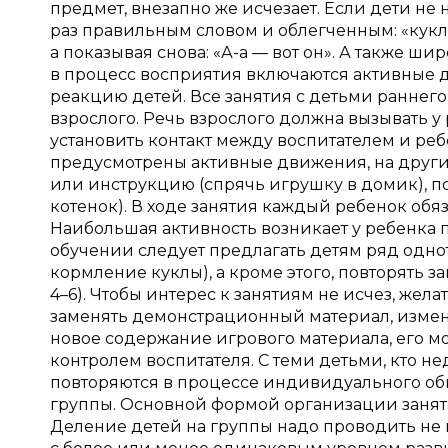
предмет, внезапно же исчезает. Если дети не 
раз правильным словом и облегченным: «кукла» 
а показывая снова: «А-а — вот он». А также ш
в процесс восприятия включаются активные д
реакцию детей. Все занятия с детьми раннег
взрослого. Речь взрослого должна вызывать у
установить контакт между воспитателем и ре
предусмотрены активные движения, на други
или инструкцию (спрячь игрушку в домик), по
котенок). В ходе занятия каждый ребенок обяз
Наибольшая активность возникает у ребенка
обучении следует предлагать детям ряд одно
кормление куклы), а кроме этого, повторять з
4–6). Чтобы интерес к занятиям не исчез, же
заменять демонстрационный материал, изменя
новое содержание игрового материала, его м
контролем воспитателя. С теми детьми, кто н
повторяются в процессе индивидуального об
группы. Основной формой организации заняти
Деление детей на группы надо проводить не