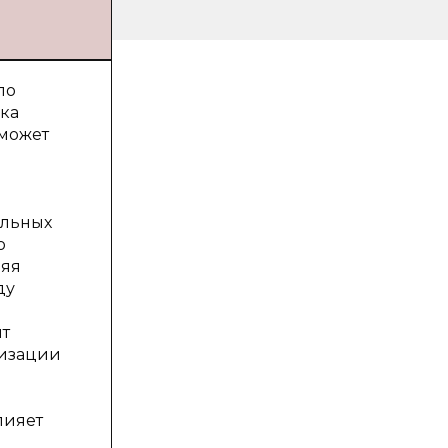
ло
нка
 может
альных
о
няя
ду
ит
низации
лияет