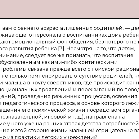
ствам с раннего возраста лишенных родителей, — де
луживающего персонала о воспитанниках дома ребе
дают эмоциональный фон общения, без которого не
 развития ребенка [3]. Несмотря на то, что детям,
нимание, следует все же признать, что воспитание
 обусловленным какими-либо критическими
 проблемы связана прежде всего с поиском рацион
не только компенсировать отсутствие родителей, н
 малыша в кругу сверстников, где происходит ран
эмоциональных проявлений и переживаний по пово
юдений, проведения режимных процессов, освоения
 педагогического процесса, в основе которого леж
гащения его психической жизни посредством орга
знавательной, игровой и т. д.), направлена на
е у него уже на ранних этапах детства потребностей
ние к этой стороне жизни малышей отрицательно в
ено из практики детских учреждений.