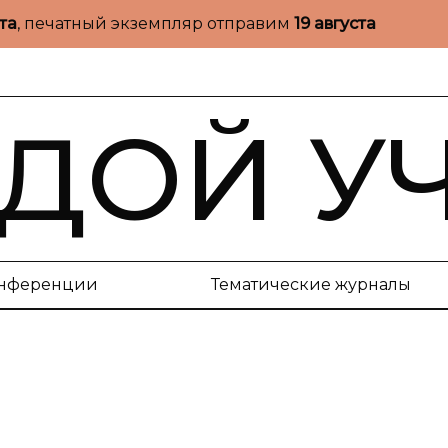
ста
, печатный экземпляр отправим
19 августа
ДОЙ У
нференции
Тематические журналы