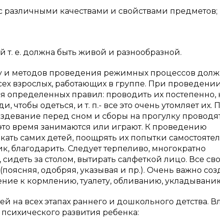
 различными качествами и свойствами предметов;
т. е. должна быть живой и разнообразной.
ку и методов проведения режимных процессов дол
ех взрослых, работающих в группе. При проведени
 определенных правил: проводить их постепенно, 
, чтобы одеться, и т. п.- все это очень утомляет их.
раздевание перед сном и сборы на прогулку проводя
это время занимаются или играют. К проведению
ать самих детей, поощрять их попытки самостояте
чик, благодарить. Следует терпеливо, многократно
 сидеть за столом, вытирать салфеткой лицо. Все св
поясняя, одобряя, указывая и пр.). Очень важно соз
ие к кормлению, туалету, обливанию, укладыванию
й на всех этапах раннего и дошкольного детства. 
психического развития ребенка: