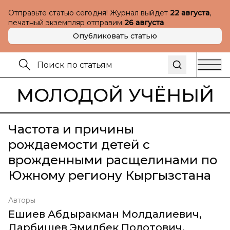
Отправьте статью сегодня! Журнал выйдет
22 августа
,
печатный экземпляр отправим
26 августа
Опубликовать статью
МОЛОДОЙ УЧЁНЫЙ
Частота и причины
рождаемости детей с
врожденными расщелинами по
Южному региону Кыргызстана
Авторы
Ешиев Абдыракман Молдалиевич
,
Дарбишев Эмилбек Полотович
,