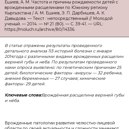
Ешиев, А. М. Частота и причины рождаемости детей с
врожденными расщелинами по Южному региону
Кыргызстана / А. М. Ешиев, Э. П. Дарбишев, А. К.
Давыдова. — Текст : непосредственный // Молодой
ученый. — 2014. — № 21 (80). — С. 39-41. — URL:
https://moluch.ru/archive/80/14336.
В статье отражены результаты проведенного
детального анализа 113 историй болезни с января
2014года с различными видами врожденных расщелин
верхней губы и неба. По результатам проведенного
нами опроса выявлено: по генетическим причинам 25
детей; биологические факторы –вирусы — 32 ребенка,
анемия беременных — 27 случаев; химические
факторы- 29 детей.
Ключевые слова:
Врождённая расщелина верхней губы
и нёба.
Врожденные патологии развития челюстно-лицевой
области по своей актуальности и сложности занимают