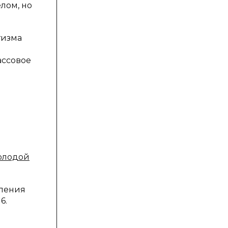
лом, но
тизма
ассовое
олодой
ления
6.