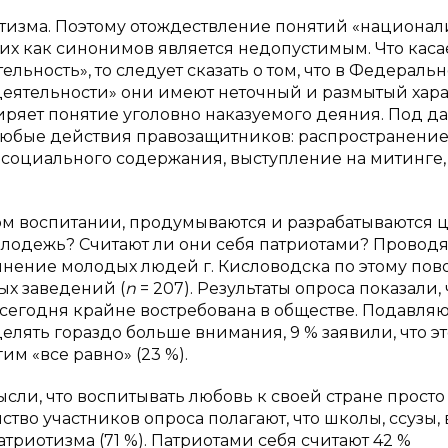
тизма. Поэтому отождествление понятий «национал
х как синонимов является недопустимым. Что каса
льность», то следует сказать о том, что в Федераль
еятельности» они имеют неточный и размытый хара
ряет понятие уголовно наказуемого деяния. Под д
 любые действия правозащитников: распространени
 социального содержания, выступление на митинге,
ом воспитании, продумываются и разрабатываются 
молодежь? Считают ли они себя патриотами? Провод
нение молодых людей г. Кисловодска по этому пово
ых заведений (
n
= 207). Результаты опроса показали, 
сегодня крайне востребована в обществе. Подавля
делять гораздо больше внимания, 9 % заявили, что э
им «все равно» (23 %).
ли, что воспитывать любовь к своей стране просто
во участников опроса полагают, что школы, ссузы, 
триотизма (71 %). Патриотами себя считают 42 %