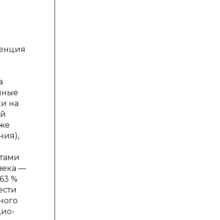
денция
а
анные
и на
ей
иже
ния),
отами
века —
63 %
ести
ного
цио-