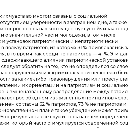
ких чувств во многом связаны с социальной
тсутствием уверенности в завтрашнем дне, а также
из опросов показал, что существует устойчивая тен
ию значительной части молодежи, в том числе
 и установок патриотически и непатриотически
 пользу патриотов, из которых 31 % привлекались з
 в то время как среди не патриотов — 41 %. Эти д
у сдерживающего влияния патриотической установк
ледует обратить на тех, кто не определился со сво
правонарушениям и к криминалу они несколько бл
ности за какие-либо правонарушения или преступле
реплении их ориентации на патриотизм и социально
зкое к вышеназванному распределение между патри
 на вопрос об одном из жизненных принципов чело
нием согласны 62 % патриотов, 73 % не патриотов и 
о-нравственном плане такое убеждение может прив
Этот результат также служит показателем определен
ежи, который часто стимулируется современной со