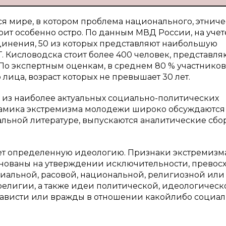
 мире, в котором проблема национального, этниче
оит особенно остро. По данным МВД России, на уче
инения, 50 из которых представляют наибольшую
Г. Кисловодска стоит более 400 человек, представл
По экспертным оценкам, в среднем 80 % участников
лица, возраст которых не превышает 30 лет.
из наиболее актуальных социально-политических
инамика экстремизма молодежи широко обсуждаются
альной литературе, выпускаются аналитические сб
еет определенную идеологию. Признаки экстремизм
снованы на утверждении исключительности, превос
иальной, расовой, национальной, религиозной или
елигии, а также идеи политической, идеологическ
нависти или вражды в отношении какойлибо социа