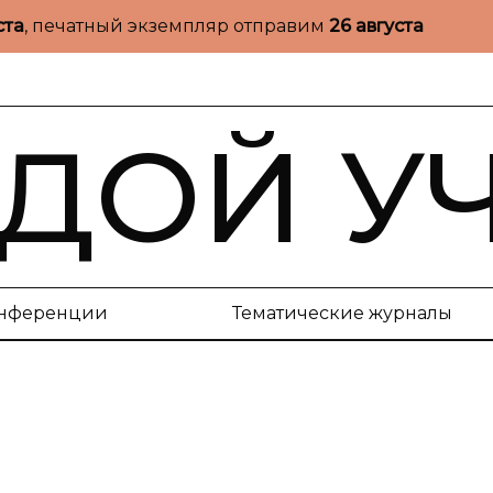
ста
, печатный экземпляр отправим
26 августа
ДОЙ У
нференции
Тематические журналы