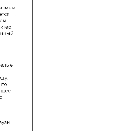
изм» и
ется
ном
ктер.
анный
е
целые
я
ду.
что
ющее
то
вузы