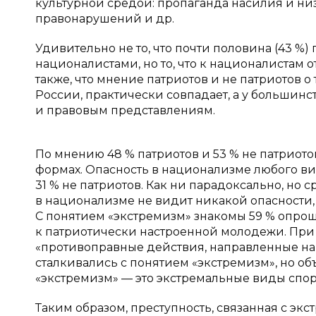
культурной средой: пропаганда насилия и низ
правонарушений и др.
Удивительно не то, что почти половина (43 %
националистами, но то, что к националистам от
также, что мнение патриотов и не патриотов о
России, практически совпадает, а у большинс
и правовым представлениям.
По мнению 48 % патриотов и 53 % не патриото
формах. Опасность в национализме любого в
31 % не патриотов. Как ни парадоксально, но с
в национализме не видит никакой опасности, 
С понятием «экстремизм» знакомы 59 % опрош
к патриотически настроенной молодежи. При
«противоправные действия, направленные на
сталкивались с понятием «экстремизм», но объ
«экстремизм» — это экстремальные виды спор
Таким образом, преступность, связанная с эк