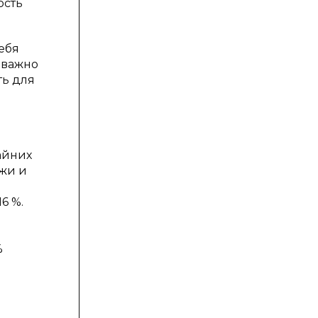
ость
ебя
и важно
ть для
айних
жи и
6 %.
%