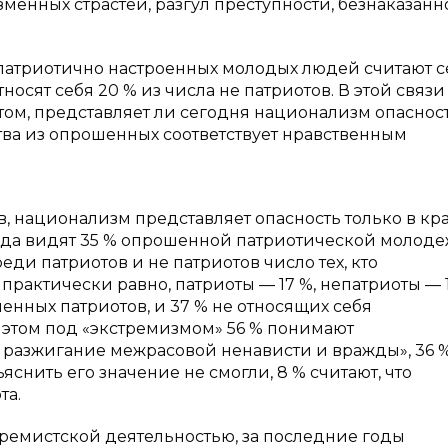
менных страстей, разгул преступности, безнаказанн
) патриотично настроенных молодых людей считают с
носят себя 20 % из числа не патриотов. В этой связ
 том, представляет ли сегодня национализм опаснос
тва из опрошенных соответствует нравственным
в, национализм представляет опасность только в кр
ида видят 35 % опрошенной патриотической молоде
реди патриотов и не патриотов число тех, кто
практически равно, патриоты — 17 %, непатриоты — 1
енных патриотов, и 37 % не относящих себя
 этом под «экстремизмом» 56 % понимают
 разжигание межрасовой ненависти и вражды», 36 
яснить его значение не смогли, 8 % считают, что
та.
стремистской деятельностью, за последние годы