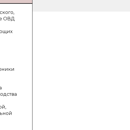
ского,
те ОВД
яющих
орники
а
ходства
ой,
льной