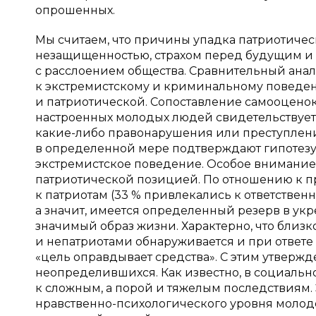
опрошенных.
Мы считаем, что причины упадка патриотичес
незащищенностью, страхом перед будущим и о
с расслоением общества. Сравнительный анал
к экстремистскому и криминальному поведен
и патриотической. Сопоставление самооценок
настроенных молодых людей свидетельствует в
какие-либо правонарушения или преступления,
в определенной мере подтверждают гипотез
экстремистское поведение. Особое внимание с
патриотической позицией. По отношению к 
к патриотам (33 % привлекались к ответствен
а значит, имеется определенный резерв в ук
значимый образ жизни. Характерно, что бли
и непатриотами обнаруживается и при ответе
«цель оправдывает средства». С этим утвержде
неопределившихся. Как известно, в социальн
к сложным, а порой и тяжелым последствиям. 
нравственно-психологического уровня молод