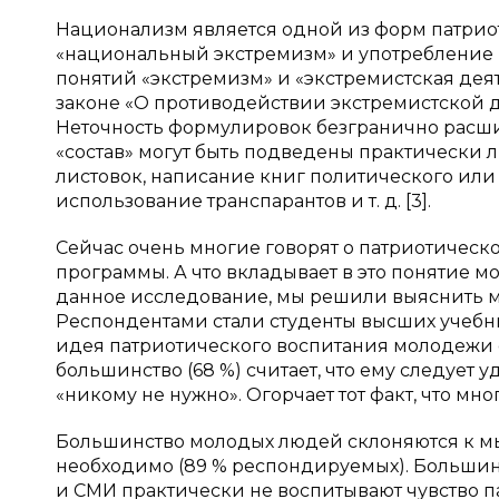
Национализм является одной из форм патрио
«национальный экстремизм» и употребление и
понятий «экстремизм» и «экстремистская деяте
законе «О противодействии экстремистской д
Неточность формулировок безгранично расши
«состав» могут быть подведены практически
листовок, написание книг политического или
использование транспарантов и т. д. [3].
Сейчас очень многие говорят о патриотическ
программы. А что вкладывает в это понятие 
данное исследование, мы решили выяснить м
Респондентами стали студенты высших учебн
идея патриотического воспитания молодежи 
большинство (68 %) считает, что ему следует у
«никому не нужно». Огорчает тот факт, что мног
Большинство молодых людей склоняются к мыс
необходимо (89 % респондируемых). Большинст
и СМИ практически не воспитывают чувство па