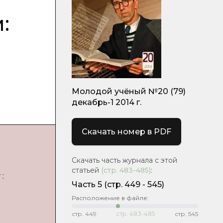
:
Молодой учёный №20 (79)
декабрь-1 2014 г.
Скачать номер в PDF
Скачать часть журнала с этой
статьей
(стр.
483-485
)
:
:
Часть 5
(cтр. 449 - 545)
Расположение в файле:
стр.
449
стр.
483-485
стр.
545