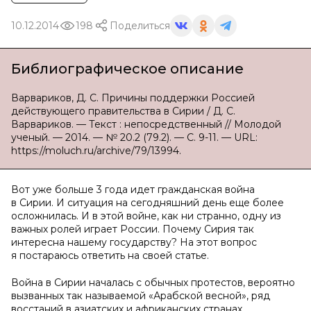
10.12.2014
198
Поделиться
Библиографическое описание
Варвариков, Д. С. Причины поддержки Россией
действующего правительства в Сирии / Д. С.
Варвариков. — Текст : непосредственный // Молодой
ученый. — 2014. — № 20.2 (79.2). — С. 9-11. — URL:
https://moluch.ru/archive/79/13994.
Вот уже больше 3 года идет гражданская война
в Сирии. И ситуация на сегодняшний день еще более
осложнилась. И в этой войне, как ни странно, одну из
важных ролей играет России. Почему Сирия так
интересна нашему государству? На этот вопрос
я постараюсь ответить на своей статье.
Война в Сирии началась с обычных протестов, вероятно
вызванных так называемой «Арабской весной», ряд
восстаний в азиатских и африканских странах.