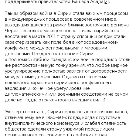
поддерживать правительство Башара Асада
[2]
.
Таким образом война в Сирии стала важным процессом
в международных процессах в современном мире,
выходящих далеко за рамки ближневосточного региона.
Через несколько месяцев после начала сирийского
восстания в марте 2011 г. страну сплошь и рядом стали
характеризовать как поле боя в «опосредованном»
конфликте между региональными и мировыми
державами. Позднее скатывание Сирии
к полномасштабной гражданской войне породило столь
же распространенную точку зрения, что любое мирное
урегулирование полностью зависит от договоренности
между этими державами. Однако из-за весьма
локального характера сирийского конфликта его
эволюция и конечное урегулирование
дипломатическими или военными средствами на самом
деле не поддаются контролю внешних сил.
[3]
Эксперты считают, Сирия вернулась к состоянию хаоса,
отличавшему ее в 1950–60-х годах, когда отсутствие
внутриполитического консенсуса и слабая спаянность
общества сделали страну уязвимой перед лицом
регионального соперничества арабских стран