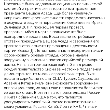
Население было недовольно социально-политической
системой и практически авторитарным правлением
президента Башара Асада. Еще более увеличили
напряженность рост численности городского населения
в результате засухи и переселения беженцев из Ирака.
26 января 2011 г. произошел первый протест,
превратившийся в марте в полномасштабное
всенародное восстание. Восставшие потребовали
отставки президента Башара Асада и свержения его
правительства, а значит прекращения деятельности
партии «Баас»
[1]
. Летом повстанцы и дезертиры начали
сформировать боевые отряды, которые начали
вооруженную кампанию против сирийской регулярной
армии. Началась гражданская война. Запад резко
осудил правительство Сирии за жестокие подавления
демонстрантов, из многих европейских стран были
высланы сирийские послы. США, Турция, Саудовская
Аравия и Катар начали финансировать вооружением
оппозиционеров, их ряды еще пополняются боевиками
из разных стран. В ответ на это правительства России
и Китая обвинили США в том, что пытаются
урегулировать сирийский кризис исключительно на
своих условиях. Россия, Китай, Иран и КНДР начали