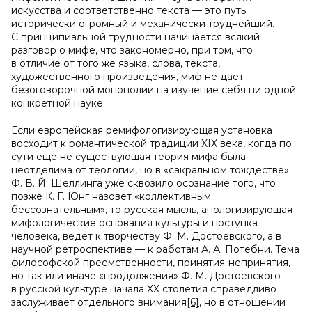
искусства и соответственно текста — это путь
исторически огромный и механически труднейший.
С принципиальной трудности начинается всякий
разговор о мифе, что закономерно, при том, что
в отличие от того же языка, слова, текста,
художественного произведения, миф не дает
безоговорочной монополии на изучение себя ни одной
конкретной науке.
Если европейская ремифологизирующая установка
восходит к романтической традиции XIX века, когда по
сути еще не существующая теория мифа была
неотделима от теологии, но в «сакральном тождестве»
Ф. В. Й. Шеллинга уже сквозило осознание того, что
позже К. Г. Юнг назовет «коллективным
бессознательным», то русская мысль, апологизирующая
мифологические основания культуры и поступка
человека, ведет к творчеству Ф. М. Достоевского, а в
научной ретроспективе — к работам А. А. Потебни. Тема
философской преемственности, принятия-непринятия,
но так или иначе «продолжения» Ф. М. Достоевского
в русской культуре начала ХХ столетия справедливо
заслуживает отдельного внимания
[6]
, но в отношении