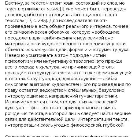
Бахтину, за текстом стоит язык, состоящий из слов, но
текст в отличие от языка
[1]
«не может быть переведен
до конца, ибо нет потенциального единого текста
текстов» [17, c. 285]. Для исследователя текст-
произведение есть объект реального интереса, точнее
его символическая оболочка, которую необходимо
преодолеть для приближения к неуловимой вне
материальности художественного творения сущности
объекта:
человеку
как цели, форме и инструменту духа.
Неверно усматривать в этом подходе чистый
психологизм или интуитивную теологию; это прежде
всего
подход к культуре
, не принимающей столь
покладисто структуры текста, но в то же время живущей
в текстах. Структура, код, деконструкция — любая
смысловая анатомия художественного произведения по
праву остается ведомством специальных, безусловно
интересующих нас, направлений гуманитаристики.
Различие кроется в том, что для этих направлений
культура — фон, контекст, архивированная память
рождения текста, в которой лишь следует найти верные
связи для действительной цели: интерпретации текста,
интерпретации сколь угодно философской, глубокой.