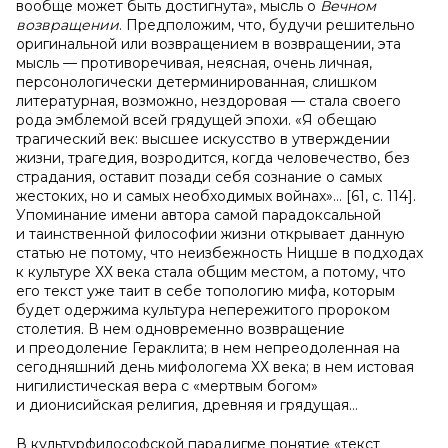
вообще может быть достигнута», мысль о
Вечном
возвращении
. Предположим, что, будучи решительно
оригинальной или возвращением в возвращении, эта
мысль — противоречивая, неясная, очень личная,
персонологически детерминированная, слишком
литературная, возможно, нездоровая — стала своего
рода эмблемой всей грядущей эпохи. «Я обещаю
трагический век: высшее искусство в утверждении
жизни, трагедия, возродится, когда человечество, без
страдания, оставит позади себя сознание о самых
жестоких, но и самых необходимых войнах»... [61, c. 114].
Упоминание имени автора самой парадоксальной
и таинственной философии жизни открывает данную
статью не потому, что неизбежность Ницше в подходах
к культуре ХХ века стала общим местом, а потому, что
его текст уже таит в себе топологию мифа, которым
будет одержима культура непережитого пророком
столетия. В нем одновременно возвращение
и преодоление Гераклита; в нем непреодоленная на
сегодняшний день мифологема ХХ века; в нем истовая
нигилистическая вера с «мертвым богом»
и дионисийская религия, древняя и грядущая…
В культурфилософской парадигме понятие «текст