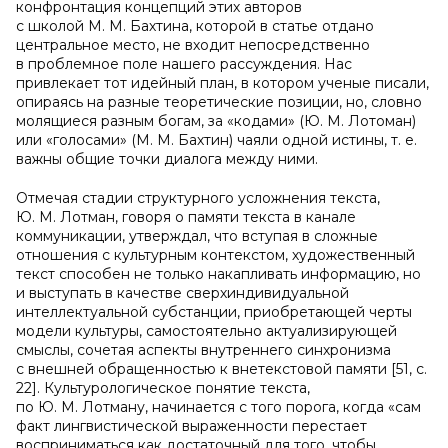
конфронтация концепций этих авторов
с школой М. М. Бахтина, которой в статье отдано
центральное место, не входит непосредственно
в проблемное поле нашего рассуждения. Нас
привлекает тот идейный план, в котором ученые писали,
опираясь на разные теоретические позиции, но, словно
молящиеся разным богам, за «кодами» (Ю. М. Лотоман)
или «голосами» (М. М. Бахтин) чаяли одной истины, т. е.
важны общие точки диалога между ними.
Отмечая стадии структурного усложнения текста,
Ю. М. Лотман, говоря о памяти текста в канале
коммуникации, утверждал, что вступая в сложные
отношения с культурным контекстом, художественный
текст способен не только накапливать информацию, но
и выступать в качестве сверхиндивидуальной
интеллектуальной субстанции, приобретающей черты
модели культуры, самостоятельно актуализирующей
смыслы, сочетая аспекты внутреннего синхронизма
с внешней обращенностью к внетекстовой памяти [51, c.
22]. Культурологическое понятие текста,
по Ю. М. Лотману, начинается с того порога, когда «сам
факт лингвистической выраженности перестает
восприниматься как достаточный для того, чтобы