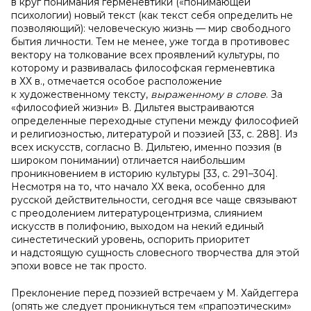
в круг понимания герменевтики («понимающей
психологии) новый текст (как текст себя определить не
позволяющий): человеческую жизнь — мир свободного
бытия личности. Тем не менее, уже тогда в противовес
вектору на толкование всех проявлений культуры, по
которому и развивалась философская герменевтика
в ХХ в., отмечается особое расположение
к художественному тексту,
выраженному в слове
. За
«философией жизни» В. Дильтея выстраиваются
определенные переходные ступени между философией
и религиозностью, литературой и поэзией [33, c. 288]. Из
всех искусств, согласно В. Дильтею, именно поэзия (в
широком понимании) отличается наибольшим
проникновением в историю культуры [33, c. 291–304].
Несмотря на то, что начало ХХ века, особенно для
русской действительности, сегодня все чаще связывают
с преодолением литературоцентризма, слиянием
искусств в полифонию, выходом на некий единый
синестетический уровень, оспорить приоритет
и надстоящую сущность словесного творчества для этой
эпохи вовсе не так просто.
Преклонение перед поэзией встречаем у М. Хайдеггера
(опять же следует проникнуться тем «прапоэтическим»