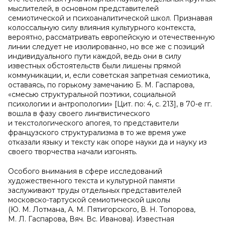
мыслителей, в основном представителей
семиотической и психоаналитической школ. Признавая
колоссальную силу влияния культурного контекста,
вероятно, рассматривать европейскую и отечественную
линии следует не изолированно, но все же с позиций
индивидуального пути каждой, ведь они в силу
известных обстоятельств были лишены прямой
коммуникации, и, если советская запретная семиотика,
оставаясь, по горькому замечанию Б. М. Гаспарова,
«смесью структуральной поэтики, социальной
психологии и антропологии» [Цит. по: 4, c. 213], в 70-е гг.
вошла в фазу своего лингвистического
и текстологического апогея, то представители
французского структурализма в то же время уже
отказали языку и тексту как опоре науки да и науку из
своего творчества начали изгонять.
Особого внимания в сфере исследований
художественного текста и культурной памяти
заслуживают труды отдельных представителей
московско-тартуской семиотической школы
(Ю. М. Лотмана, А. М. Пятигорского, В. Н. Топорова,
М. Л. Гаспарова, Вяч. Вс. Иванова). Известная