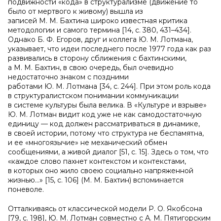
подвижности «кода» в структурализме (движение то
было от мертвого к живому) вышла из
записей М. М. Бахтина широко известная критика
методологии и самого термина [14, c. 380, 431–434].
Однако Б. Ф. Егоров, друг и коллега Ю. М. Лотмана,
указывает, что идеи последнего после 1977 года как раз
развивались в сторону сближения с бахтинскими,
а М. М. Бахтин, в свою очередь, был очевидно
недостаточно знаком с поздними
работами Ю. М. Лотмана [34, c. 244]. При этом роль кода
в структуралистском понимании коммуникации
в системе культуры была велика. В «Культуре и взрыве»
Ю. М. Лотман видит код уже не как самодостаточную
единицу — код должен рассматриваться в динамике,
в своей истории, потому что структура не беспамятна,
и ее «многоязычие» не механический обмен
сообщениями, а живой диалог [51, c. 15]. Здесь о том, что
«каждое слово пахнет контекстом и контекстами,
в которых оно жило своею социально напряженной
жизнью…» [15, c. 106] (М. М. Бахтин) вспоминается
поневоле.
Отталкиваясь от классической модели Р. О. Якобсона
[79, c. 198], Ю. М. Лотман совместно с А. М. Пятигорским