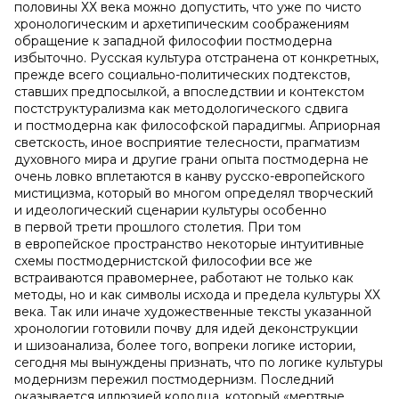
половины ХХ века можно допустить, что уже по чисто
хронологическим и архетипическим соображениям
обращение к западной философии постмодерна
избыточно. Русская культура отстранена от конкретных,
прежде всего социально-политических подтекстов,
ставших предпосылкой, а впоследствии и контекстом
постструктурализма как методологического сдвига
и постмодерна как философской парадигмы. Априорная
светскость, иное восприятие телесности, прагматизм
духовного мира и другие грани опыта постмодерна не
очень ловко вплетаются в канву русско-европейского
мистицизма, который во многом определял творческий
и идеологический сценарии культуры особенно
в первой трети прошлого столетия. При том
в европейское пространство некоторые интуитивные
схемы постмодернистской философии все же
встраиваются правомернее, работают не только как
методы, но и как символы исхода и предела культуры ХХ
века. Так или иначе художественные тексты указанной
хронологии готовили почву для идей деконструкции
и шизоанализа, более того, вопреки логике истории,
сегодня мы вынуждены признать, что по логике культуры
модернизм пережил постмодернизм. Последний
оказывается иллюзией колодца, который «мертвые