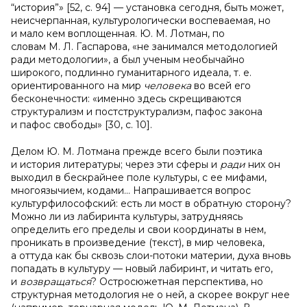
“история”» [52, c. 94] — установка сегодня, быть может,
неисчерпанная, культурологически воспеваемая, но
и мало кем воплощенная. Ю. М. Лотман, по
словам М. Л. Гаспарова, «не занимался методологией
ради методологии», а был ученым необычайно
широкого, подлинно гуманитарного идеала, т. е.
ориентированного на мир
человека
во всей его
бесконечности: «именно здесь скрещиваются
структурализм и постструктурализм, пафос закона
и пафос свободы» [30, c. 10].
Делом Ю. М. Лотмана прежде всего были поэтика
и история литературы; через эти сферы и
ради
них он
выходил в бескрайнее поле культуры, с ее мифами,
многоязычием, кодами… Напрашивается вопрос
культурфилософский: есть ли мост в обратную сторону?
Можно ли из лабиринта культуры, затрудняясь
определить его пределы и свои координаты в нем,
проникать в произведение (текст), в мир человека,
а оттуда как бы сквозь слои-потоки материи, духа вновь
попадать в культуру — новый лабиринт, и читать его,
и
возвращаться
? Остросюжетная перспектива, но
структурная методология не о ней, а скорее вокруг нее