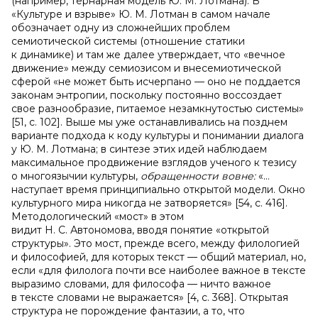
(например, тернарная модель Ю. М. Лотмана). В
«Культуре и взрыве» Ю. М. Лотман в самом начале
обозначает одну из сложнейших проблем
семиотической системы (отношение статики
к динамике) и там же далее утверждает, что «вечное
движение» между семиозисом и внесемиотической
сферой «не может быть исчерпано — оно не поддается
законам энтропии, поскольку постоянно воссоздает
свое разнообразие, питаемое незамкнутостью системы»
[51, c. 102]. Выше мы уже останавливались на позднем
варианте подхода к коду культуры и понимании диалога
у Ю. М. Лотмана; в синтезе этих идей наблюдаем
максимальное продвижение взглядов ученого к тезису
о многоязычии культуры,
обращенности вовне:
«…
наступает время принципиально открытой модели. Окно
культурного мира никогда не затворяется» [54, c. 416].
Методологический «мост» в этом
видит Н. С. Автономова, вводя понятие «открытой
структуры». Это мост, прежде всего, между филологией
и философией, для которых текст — общий материал, но,
если «для филолога почти все наиболее важное в тексте
выразимо словами, для философа — ничто важное
в тексте словами не выражается» [4, c. 368]. Открытая
структура не порождение фантазии, а то, что