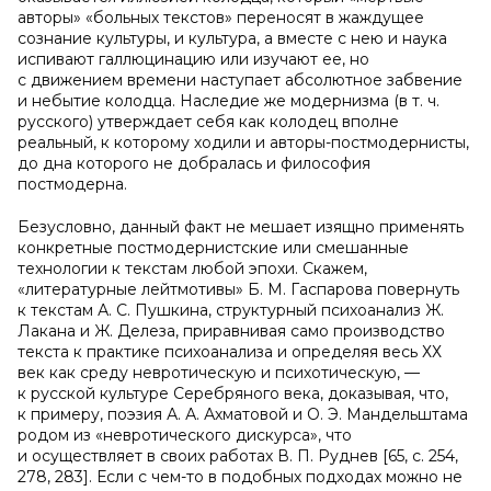
авторы» «больных текстов» переносят в жаждущее
сознание культуры, и культура, а вместе с нею и наука
испивают галлюцинацию или изучают ее, но
с движением времени наступает абсолютное забвение
и небытие колодца. Наследие же модернизма (в т. ч.
русского) утверждает себя как колодец вполне
реальный, к которому ходили и авторы-постмодернисты,
до дна которого не добралась и философия
постмодерна.
Безусловно, данный факт не мешает изящно применять
конкретные постмодернистские или смешанные
технологии к текстам любой эпохи. Скажем,
«литературные лейтмотивы» Б. М. Гаспарова повернуть
к текстам А. С. Пушкина, структурный психоанализ Ж.
Лакана и Ж. Делеза, приравнивая само производство
текста к практике психоанализа и определяя весь ХХ
век как среду невротическую и психотическую, —
к русской культуре Серебряного века, доказывая, что,
к примеру, поэзия А. А. Ахматовой и О. Э. Мандельштама
родом из «невротического дискурса», что
и осуществляет в своих работах В. П. Руднев [65, c. 254,
278, 283]. Если с чем-то в подобных подходах можно не