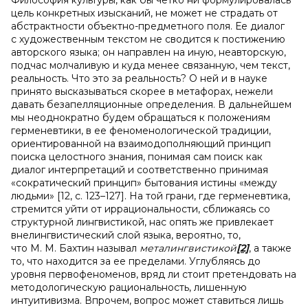
Философия культуры, как бы четко ни формулировалась
цель конкретных изысканий, не может не страдать от
абстрактности объектно-предметного поля. Ее диалог
с художественным текстом не сводится к постижению
авторского языка; он направлен на иную, неавторскую,
подчас молчаливую и куда менее связанную, чем текст,
реальность. Что это за реальность? О ней и в науке
принято высказываться скорее в метафорах, нежели
давать безапелляционные определения. В дальнейшем
мы неоднократно будем обращаться к положениям
герменевтики, в ее феноменологической традиции,
ориентированной на взаимодополняющий принцип
поиска целостного знания, понимая сам поиск как
диалог интерпретаций и соответственно принимая
«сократический принцип» бытования истины «между
людьми» [12, c. 123–127]. На той грани, где герменевтика,
стремится уйти от иррациональности, сближаясь со
структурной лингвистикой, нас опять же привлекает
внелингвистический слой языка, вероятно, то,
что М. М. Бахтин называл
металингвистикой
[2]
, а также
то, что находится за ее пределами. Углубляясь до
уровня первофеноменов, вряд ли стоит претендовать на
методологическую рациональность, лишенную
интуитивизма. Впрочем, вопрос может ставиться лишь