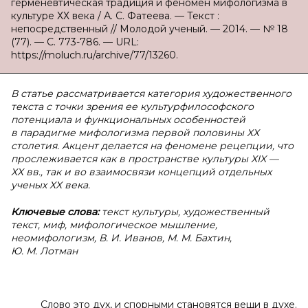
герменевтическая традиция и феномен мифологизма в
культуре ХХ века / А. С. Фатеева. — Текст :
непосредственный // Молодой ученый. — 2014. — № 18
(77). — С. 773-786. — URL:
https://moluch.ru/archive/77/13260.
В статье рассматривается категория художественного
текста с точки зрения ее культурфилософского
потенциала и функциональных особенностей
в парадигме мифологизма первой половины ХХ
столетия. Акцент делается на феномене рецепции, что
прослеживается как в пространстве культуры Х
IX
—
ХХ вв., так и во взаимосвязи концепций отдельных
ученых ХХ века.
Ключевые слова:
текст культуры, художественный
текст, миф, мифологическое мышление,
неомифологизм, В. И. Иванов, М. М. Бахтин,
Ю. М. Лотман
Слово это дух, и спорными становятся вещи в духе.