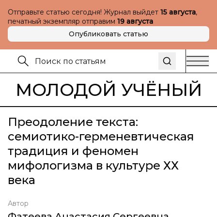
Отправьте статью сегодня! Журнал выйдет
15 августа
,
печатный экземпляр отправим
19 августа
Опубликовать статью
МОЛОДОЙ УЧЁНЫЙ
Преодоление текста:
семиотико-герменевтическая
традиция и феномен
мифологизма в культуре ХХ
века
Автор
Фатеева Анастасия Сергеевна