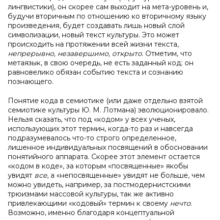
лингвистики), он скорее сам выходит на мета-уровень и,
будучи вторичным по отношению ко вторичному языку
произведения, будет создавать лишь новый слой
символизации, новый текст культуры. Это может
происходить на протяжении всей жизни текста,
непрерывно, незавершимо, открыто
. Отметим, что
метаязык, в свою очередь, не есть заданный код: он
равновелико обязан событию текста и сознанию
познающего.
Понятие кода в семиотике (или даже отдельно взятой
семиотике культуры Ю. М. Лотмана) эволюционировало.
Нельзя сказать, что под «кодом» у всех ученых,
использующих этот термин, когда-то раз и навсегда
подразумевалось что-то строго определенное,
лишенное индивидуальных посвящений в обосновании
понятийного аппарата. Скорее этот элемент остается
«кодом в коде», за которым «посвященные» якобы
увидят
все
, а «непосвященные» увидят не больше, чем
можно увидеть, например, за постмодернистскими
трюизмами массовой культуры, так же активно
привлекающими «кодовый» термин к своему
нечто
.
Возможно, именно благодаря концептуальной