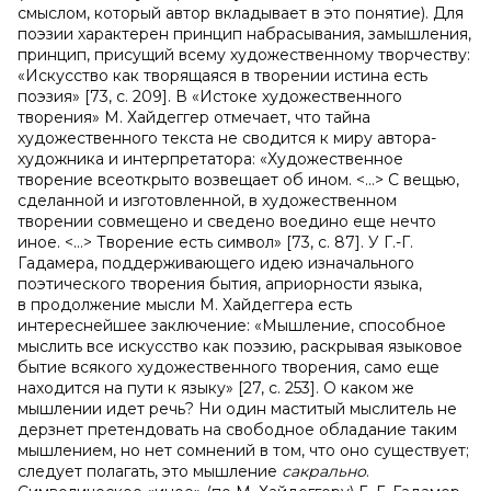
смыслом, который автор вкладывает в это понятие). Для
поэзии характерен принцип набрасывания, замышления,
принцип, присущий всему художественному творчеству:
«Искусство как творящаяся в творении истина есть
поэзия» [73, c. 209]. В «Истоке художественного
творения» М. Хайдеггер отмечает, что тайна
художественного текста не сводится к миру автора-
художника и интерпретатора: «Художественное
творение всеоткрыто возвещает об ином. <…> С вещью,
сделанной и изготовленной, в художественном
творении совмещено и сведено воедино еще нечто
иное. <…> Творение есть символ» [73, c. 87]. У Г.-Г.
Гадамера, поддерживающего идею изначального
поэтического творения бытия, априорности языка,
в продолжение мысли М. Хайдеггера есть
интереснейшее заключение: «Мышление, способное
мыслить все искусство как поэзию, раскрывая языковое
бытие всякого художественного творения, само еще
находится на пути к языку» [27, c. 253]. О каком же
мышлении идет речь? Ни один маститый мыслитель не
дерзнет претендовать на свободное обладание таким
мышлением, но нет сомнений в том, что оно существует;
следует полагать, это мышление
сакрально
.