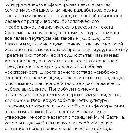
культуры», впервые сформировавшееся в рамках
семиотической школы, активно разрабатывалось на
протяжении полувека. Природа его порой неизбежно
далека от риторического, филологического
и собственно лингвистического раскрытия текста.
Современная наука под текстами культуры понимает
все явления культуры как таковые [72, c. 256]. Это
базовая и чуть ли не единственная позиция, с которой
исследователь может анализировать культуру, поскольку
креативно-онтологическая сущность так называемых
«текстов» всегда вписывается в неясно очерченное
предметное поле культурологии. При общей
неоспоримости широта данного взгляда неизбежно
взывает к конкретизации, а также уточнению подходов
к пониманию и интерпретации столь разнопланового
набора артефактов. Попробуем применить
к вышеуказанному тезису инверсию: имея в виду под
явлениями
творческую событийность культуры,
положим, что каждое из них, чтобы стать фиксируемым,
значащим, должно быть текстом. В таком виде
утверждение соприкасается с позицией М. М. Бахтина,
которая в дальнейшем получила всеобъемлющее
развитие в направлении диалогического подхода