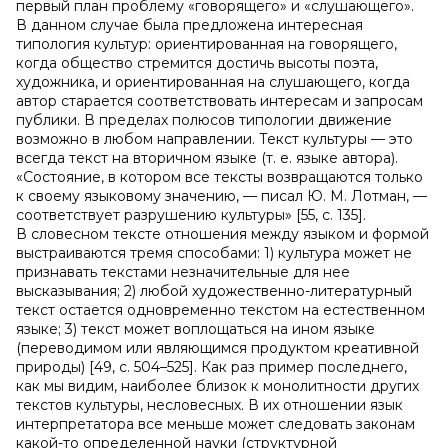
первый план проблему «говорящего» и «слушающего».
В данном случае была предложена интересная
типология культур: ориентированная на говорящего,
когда общество стремится достичь высоты поэта,
художника, и ориентированная на слушающего, когда
автор старается соответствовать интересам и запросам
публики. В пределах полюсов типологии движение
возможно в любом направлении. Текст культуры — это
всегда текст на вторичном языке (т. е. языке автора).
«Состояние, в котором все тексты возвращаются только
к своему языковому значению, — писал Ю. М. Лотман, —
соответствует разрушению культуры» [55, c. 135].
В словесном тексте отношения между языком и формой
выстраиваются тремя способами: 1) культура может не
признавать текстами незначительные для нее
высказывания; 2) любой художественно-литературный
текст остается одновременно текстом на естественном
языке; 3) текст может воплощаться на ином языке
(переводимом или являющимся продуктом креативной
природы) [49, c. 504–525]. Как раз пример последнего,
как мы видим, наиболее близок к монолитности других
текстов культуры, несловесных. В их отношении язык
интерпретатора все меньше может следовать законам
какой-то определенной науки (структурной