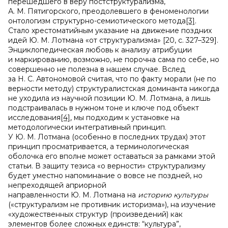
перешедшего в веру постструктурализма,
А. М. Пятигорского, преодолевшего в феноменологии
онтологизм структурно-семиотического метода
[3]
.
Стало хрестоматийным указание на движение поздних
идей Ю. М. Лотмана «от структурализма» [20, c. 327–329].
Энциклопедическая любовь к анализу атрибуции
и маркированию, возможно, не порочна сама по себе, но
совершенно не полезна в нашем случае. Вслед
за Н. С. Автономовой считая, что по факту морали (не по
верности методу) структуралистская доминанта никогда
не уходила из научной позиции Ю. М. Лотмана, а лишь
подстраивалась в нужном тоне и ключе под объект
исследования
[4]
, мы подходим к установке на
методологически интегративный принцип.
У Ю. М. Лотмана (особенно в последних трудах) этот
принцип просматривается, а терминологическая
оболочка его вполне может оставаться за рамками этой
статьи. В защиту тезиса «о верности» структурализму
будет уместно напоминание о вовсе не поздней, но
непреходящей априорной
направленности Ю. М. Лотмана на
историю культуры
(«структурализм не противник историзма»), на изучение
«художественных структур (произведений) как
элементов более сложных единств: “культура”,