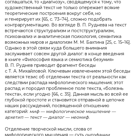
соглашаться, то «диагнозу», сводящемуся к тому, что
художественный текст не только опережает всякие
теоретические построения вокруг себя, но
и генерирует их [65, c. 73–74], сложно подобрать
контраргументацию. Во взгляде В. П. Руднева на текст
встречаются структурализм и постструктурализм,
психоанализ и аналитическая психология, семантика
возможных миров и диалогизм М. М. Бахтина [25, c. 15–16].
Однако в этой связи куда большего внимания
заслуживает совсем другой диалог: в конце введения
в книге «Философия языка и семиотика безумия»
В. П. Руднев приводит фрагмент беседы
с Т. А. Михайловой. Ключевым извлечением этой беседы
является тезис об отделении текста от реальности как
следствии распада мифологического мышления; этот
распад и породил проблемное поле текста, «болезнь
текста», если угодно [66, c. 35]. Данная мысль во всей ее
глубокой простоте и становится отправной в цепочке
наших рассуждений, посвященной отношению
категорий:
миф — мифологическое мышление —
архетип — текст — диалог — неомиф
.
Отделение творческой мысли, слова от
мифологического мышления — суть
онтофании