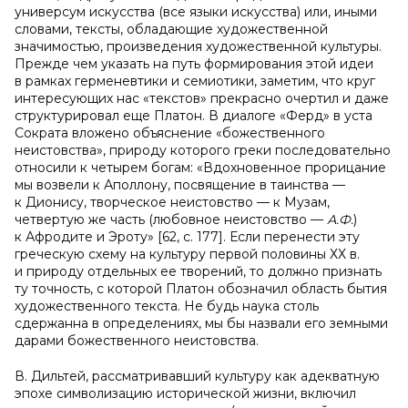
универсум искусства (все языки искусства) или, иными
словами, тексты, обладающие художественной
значимостью, произведения художественной культуры.
Прежде чем указать на путь формирования этой идеи
в рамках герменевтики и семиотики, заметим, что круг
интересующих нас «текстов» прекрасно очертил и даже
структурировал еще Платон. В диалоге «Ферд» в уста
Сократа вложено объяснение «божественного
неистовства», природу которого греки последовательно
относили к четырем богам: «Вдохновенное прорицание
мы возвели к Аполлону, посвящение в таинства —
к Дионису, творческое неистовство — к Музам,
четвертую же часть (любовное неистовство —
А.Ф.
)
к Афродите и Эроту» [62, c. 177]. Если перенести эту
греческую схему на культуру первой половины ХХ в.
и природу отдельных ее творений, то должно признать
ту точность, с которой Платон обозначил область бытия
художественного текста. Не будь наука столь
сдержанна в определениях, мы бы назвали его земными
дарами божественного неистовства.
В. Дильтей, рассматривавший культуру как адекватную
эпохе символизацию исторической жизни, включил