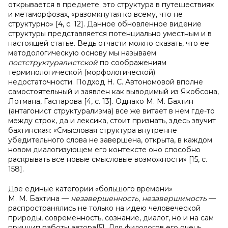
открывается в предмете; это структура в путешествиях
и метаморфозах, «разомкнутая ко всему, что не
структурно» [4, c. 12]. Данное обновленное видение
структуры представляется потенциально уместным и в
настоящей статье. Ведь отчасти можно сказать, что ее
методологическую основу мы называем
постструктуралистской
по соображениям
терминологической (морфологической)
недостаточности. Подход Н. С. Автономовой вполне
самостоятельный и заявлен как выводимый из Якобсона,
Лотмана, Гаспарова [4, c. 13]. Однако М. М. Бахтин
(антагонист структурализма) все же витает в нем где-то
между строк, да и лексика, стоит признать, здесь звучит
бахтинская: «Смысловая структура внутренне
убедительного слова не завершена, открыта, в каждом
новом диалогизующем его контексте оно способно
раскрывать все новые смысловые возможности» [15, c.
158].
Две единые категории «большого времени»
М. М. Бахтина —
незавершенность
,
незавершимость
—
распространялись не только на идею человеческой
природы, современность, сознание, диалог, но и на сам
принцип работы автора
[5]
. Для филологов его очень