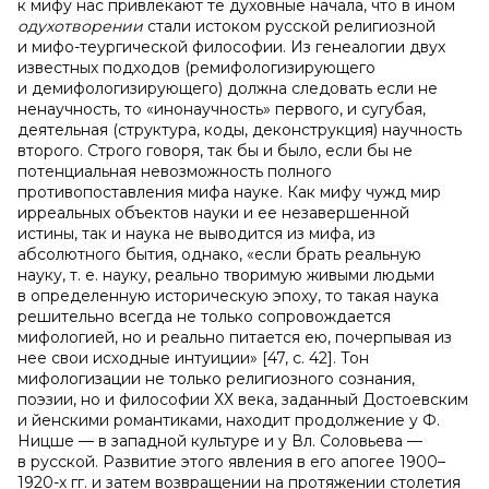
к мифу нас привлекают те духовные начала, что в ином
одухотворении
стали истоком русской религиозной
и мифо-теургической философии. Из генеалогии двух
известных подходов (ремифологизирующего
и демифологизирующего) должна следовать если не
ненаучность, то «инонаучность» первого, и сугубая,
деятельная (структура, коды, деконструкция) научность
второго. Строго говоря, так бы и было, если бы не
потенциальная невозможность полного
противопоставления мифа науке. Как мифу чужд мир
ирреальных объектов науки и ее незавершенной
истины, так и наука не выводится из мифа, из
абсолютного бытия, однако, «если брать реальную
науку, т. е. науку, реально творимую живыми людьми
в определенную историческую эпоху, то такая наука
решительно всегда не только сопровождается
мифологией, но и реально питается ею, почерпывая из
нее свои исходные интуиции» [47, c. 42]. Тон
мифологизации не только религиозного сознания,
поэзии, но и философии ХХ века, заданный Достоевским
и йенскими романтиками, находит продолжение у Ф.
Ницше — в западной культуре и у Вл. Соловьева —
в русской. Развитие этого явления в его апогее 1900–
1920-х гг. и затем возвращении на протяжении столетия