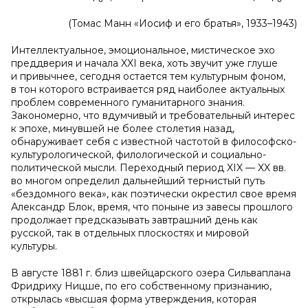
(Томас Манн «Иосиф и его братья», 1933–1943)
Интеллектуальное, эмоциональное, мистическое эхо
преддверия и начала XXI века, хоть звучит уже глуше
и привычнее, сегодня остается тем культурным фоном,
в тон которого встраивается ряд наиболее актуальных
проблем современного гуманитарного знания.
Закономерно, что вдумчивый и требовательный интерес
к эпохе, минувшей не более столетия назад,
обнаруживает себя с известной частотой в философско-
культурологической, филологической и социально-
политической мысли. Переходный период XIX — XX вв.
во многом определил дальнейший тернистый путь
«бездомного века», как поэтически окрестил свое время
Александр Блок, время, что поныне из завесы прошлого
продолжает предсказывать завтрашний день как
русской, так в отдельных плоскостях и мировой
культуры.
В августе 1881 г. близ швейцарского озера Сильваплана
Фридриху Ницше, по его собственному признанию,
открылась «высшая форма утверждения, которая