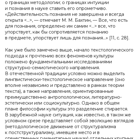
о границах методологии; о границах интуиции
и познания в науке ставить его опрометчиво.
«Действительность познания не завершена и всегда
открыта <…>, — отмечает М. М. Бахтин, — Все, что есть
для познания, определено им самим <…> все, что
упорствует, как бы сопротивляется познанию
в предмете, упорствует лишь для познания…» [11, c. 28].
Как уже было замечено выше, начало текстологического
подхода к прочтению всех феноменов культуры
положено фундаментальными исследованиями
структурно-семиотического направления.
В отечественной традиции условно можно выделить
лингвистически-текстологическое направление (оно
вполне независимо и представлено в рамках теории
текста), а также направления, ориентированные
преимущественно антропологически, литературно-
эстетически или социокультурно. Однако в общем
плане философии культуры это разделение стирается.
В зарубежной науке ситуация, как известно, в таком же
условном срезе представляет собой эволюцию взглядов
(методологическое движение от структурализма
к постструктурализму, имевшее место и в
отечественных гуманитарных науках) отдельных крупных