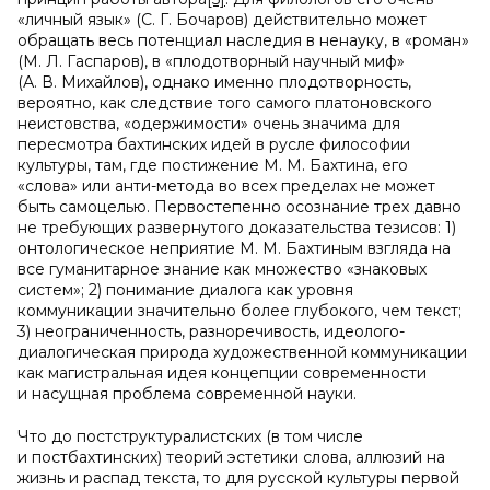
«личный язык» (С. Г. Бочаров) действительно может
обращать весь потенциал наследия в ненауку, в «роман»
(М. Л. Гаспаров), в «плодотворный научный миф»
(А. В. Михайлов), однако именно плодотворность,
вероятно, как следствие того самого платоновского
неистовства, «одержимости» очень значима для
пересмотра бахтинских идей в русле философии
культуры, там, где постижение М. М. Бахтина, его
«слова» или анти-метода во всех пределах не может
быть самоцелью. Первостепенно осознание трех давно
не требующих развернутого доказательства тезисов: 1)
онтологическое неприятие М. М. Бахтиным взгляда на
все гуманитарное знание как множество «знаковых
систем»; 2) понимание диалога как уровня
коммуникации значительно более глубокого, чем текст;
3) неограниченность, разноречивость, идеолого-
диалогическая природа художественной коммуникации
как магистральная идея концепции современности
и насущная проблема современной науки.
Что до постструктуралистских (в том числе
и постбахтинских) теорий эстетики слова, аллюзий на
жизнь и распад текста, то для русской культуры первой