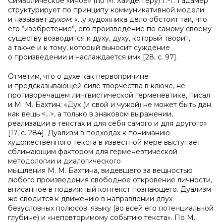
Символическое «иное» (по М. Хайдеггеру) Г.-Г. Гадамер
структурирует по принципу коммуникативной модели
и называет
духом
: «…у художника дело обстоит так, что
его “изобретение”, его произведение по самому своему
существу возводится к духу, духу, который творит,
а также и к тому, который выносит суждение
о произведении и наслаждается им» [28, c. 97].
Отметим, что о духе как первопричине
и предсказывающей силе творчества в ключе, не
противоречащем лингвистической герменевтике, писал
и М. М. Бахтин: «Дух (и свой и чужой) не может быть дан
как вещь <…>, а только в знаковом выражении,
реализации в текстах и для себя самого и для другого»
[17, c. 284]. Дуализм в подходах к пониманию
художественного текста в известной мере выступает
сближающим фактором для герменевтической
методологии и диалогического
мышления М. М. Бахтина, видевшего за вещностью
любого произведения свободное откровение личности,
вписанное в подвижный контекст познающего. Дуализм
же сводится к движению в направлении двух
безусловных полюсов: языку (во всей его потенциальной
глубине) и «неповторимому событию текста». По М.