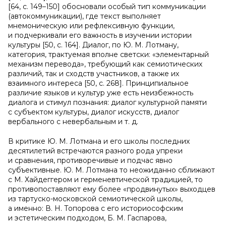
[64, c. 149–150] обосновали особый тип коммуникации
(автокоммуникации), где текст выполняет
мнемоническую или рефлексивную функции,
и подчеркивали его важность в изучении истории
культуры [50, c. 164]. Диалог, по Ю. М. Лотману,
категория, трактуемая вполне светски: «элементарный
механизм перевода», требующий как семиотических
различий, так и сходств участников, а также их
взаимного интереса [50, c. 268]. Принципиальное
различие языков и культур уже есть неизбежность
диалога и стимул познания: диалог культурной памяти
с субъектом культуры, диалог искусств, диалог
вербального с невербальным и т. д.
В критике Ю. М. Лотмана и его школы последних
десятилетий встречаются разного рода упреки
и сравнения, противоречивые и подчас явно
субъективные. Ю. М. Лотмана то неожиданно сближают
с М. Хайдеггером и герменевтической традицией, то
противопоставляют ему более «продвинутых» выходцев
из тартуско-московской семиотической школы,
а именно: В. Н. Топорова с его историософским
и эстетическим подходом, Б. М. Гаспарова,