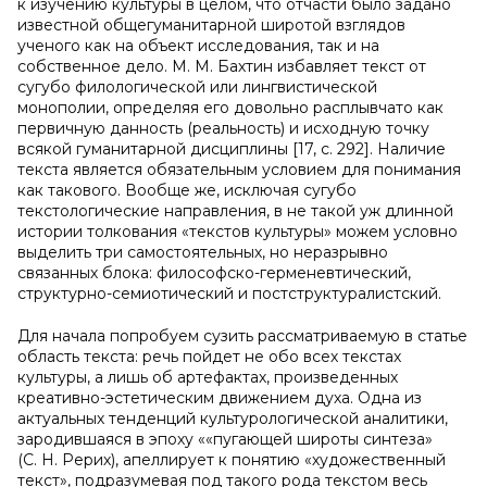
к изучению культуры в целом, что отчасти было задано
известной общегуманитарной широтой взглядов
ученого как на объект исследования, так и на
собственное дело. М. М. Бахтин избавляет текст от
сугубо филологической или лингвистической
монополии, определяя его довольно расплывчато как
первичную данность (реальность) и исходную точку
всякой гуманитарной дисциплины [17, c. 292]. Наличие
текста является обязательным условием для понимания
как такового. Вообще же, исключая сугубо
текстологические направления, в не такой уж длинной
истории толкования «текстов культуры» можем условно
выделить три самостоятельных, но неразрывно
связанных блока: философско-герменевтический,
структурно-семиотический и постструктуралистский.
Для начала попробуем сузить рассматриваемую в статье
область текста: речь пойдет не обо всех текстах
культуры, а лишь об артефактах, произведенных
креативно-эстетическим движением духа. Одна из
актуальных тенденций культурологической аналитики,
зародившаяся в эпоху ««пугающей широты синтеза»
(С. Н. Рерих), апеллирует к понятию «художественный
текст», подразумевая под такого рода текстом весь