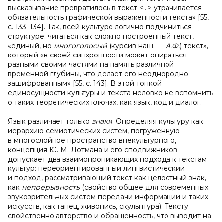
высказывание превратилось в текст <…> утрачивается
обязательность графической выраженности текста» [55,
c. 133–134]. Так, всей культуре логично подчиниться
структуре: читаться как сложно построенный текст,
«единый, но
многоголосый
(курсив наш. —
А.Ф.
) текст»,
который «в своей синхронности может опираться
разными своими частями на память различной
временной глубины, что делает его неоднородно
зашифрованным» [55, c. 143]. В этой тонкой
единосущности культуры и текста неловко не вспомнить
о таких теоретических ключах, как язык, код и диалог.
Язык различает только
знаки
. Определяя культуру как
иерархию семиотических систем, погруженную
в многослойное пространство внекультурного,
концепция Ю. М. Лотмана и его сподвижников
допускает два взаимопроникающих подхода к текстам
культур: переориентированный лингвистический
и подход, рассматривающий текст как целостный знак,
как
непрерывность
(свойство общее для современных
звукозрительных систем передачи информации и таких
искусств, как танец, живопись, скульптура). Тексту
свойственно авторство и обращенность, что выводит на