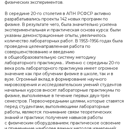
физических экспериментов.
В середине 20-го столетия в АПН РСФСР активно
разрабатывались проекты 142 новых программ по
физике. В результате чего, была значительно усилена
экспериментальная и практическая основа курса: были
указаны демонстрационные опыты, увеличилось
количество лабораторных работ. В 1953–1956 годах была
проведена целенаправленная работа по
совершенствованию и введению
в общеобразовательную систему методику
лабораторного практикума... Именно с середины 20-го
века роль лабораторного практикума имеет огромное
значение как при обучении физике в школе, так и в
вузе. Огромный вклад в формирование научного
мировоззрения и исследовательских умений студентов
начальных курсов вносят лабораторные практикумы по
физике, выполняемые в течение первых двух-трёх
семестров. Первоочередными целями, которые ставятся
перед студентами, выполняющими лабораторные
работы, являются: понимание связи теоретических
знаний и практики; получение навыков работы
с физическим оборудованием; практическое освоение
и применение наиболее важных методов измерений;