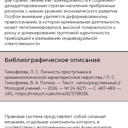
факторами, такими как принадлежность к социально-
дезадаптированным стратам населения прибрежных
регионов с низким уровнем экономического развития.
Особое внимание уделяется деформированному
правосознанию, в котором криминальная деятельность
может легитимизироваться, высокой толерантности к
риску и доминированию групповой идентичности,
приводящей к размыванию индивидуальной
ответственности.
Библиографическое описание
Тимофеева, Л. С. Личность преступника в
криминологической характеристике пиратства / Л. С.
Тимофеева, В. А. Потиха. — Текст : непосредственный //
Молодой ученый. — 2026. — № 24 (627). — С. 487-489. —
URL: https://moluch.ru/archive/627/138256.
Правовая система представляет собой сложный
механизм, отдельные компоненты которого, в
соответствии с возложенным на них функционалом,