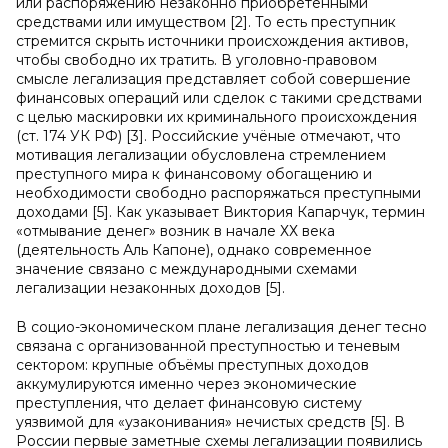
или распоряжению незаконно приобретенными
средствами или имуществом [2]. То есть преступник
стремится скрыть источники происхождения активов,
чтобы свободно их тратить. В уголовно-правовом
смысле легализация представляет собой совершение
финансовых операций или сделок с такими средствами
с целью маскировки их криминального происхождения
(ст. 174 УК РФ) [3]. Российские учёные отмечают, что
мотивация легализации обусловлена стремлением
преступного мира к финансовому обогащению и
необходимости свободно распоряжаться преступными
доходами [5]. Как указывает Виктория Капарчук, термин
«отмывание денег» возник в начале ХХ века
(деятельность Аль Капоне), однако современное
значение связано с международными схемами
легализации незаконных доходов [5].
В социо-экономическом плане легализация денег тесно
связана с организованной преступностью и теневым
сектором: крупные объёмы преступных доходов
аккумулируются именно через экономические
преступления, что делает финансовую систему
уязвимой для «узаконивания» нечистых средств [5]. В
России первые заметные схемы легализации появились