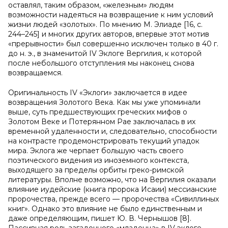
оставлял, таким образом, «железным» людям
возможности надеяться на возвращение к ним условий
жизни людей «золотых». По мнению М. Элиаде [16, с.
244–245] и многих других авторов, впервые этот мотив
«прерывности» был совершенно исключен только в 40 г.
до н. э., в знаменитой IV Эклоге Вергилия, к которой
после небольшого отступления мы наконец снова
возвращаемся.
Оригинальность IV «Эклоги» заключается в идее
возвращения Золотого Века. Как мы уже упоминали
выше, суть предшествующих греческих мифов о
Золотом Веке и Потерянном Рае заключалась в их
временной удаленности и, следовательно, способности
на контрасте продемонстрировать текущий упадок
мира. Эклога же черпает большую часть своего
поэтического видения из иноземного контекста,
выходящего за пределы орбиты греко-римской
литературы. Вполне возможно, что на Вергилия оказали
влияние иудейские (книга пророка Исаии) мессианские
пророчества, прежде всего — пророчества «Сивиллиных
книг». Однако это влияние не было единственным и
даже определяющим, пишет Ю. В. Чернышов [8].