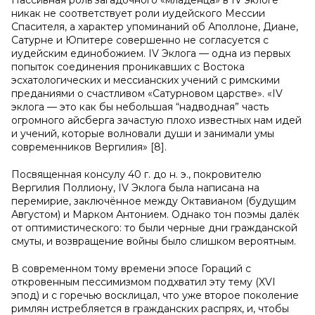
Пассивная роль загадочного «младенца» в IV эклоге
никак не соответствует роли иудейского Мессии
Спасителя, а характер упоминаний об Аполлоне, Диане,
Сатурне и Юпитере совершенно не согласуется с
иудейским единобожием. IV Эклога — одна из первых
попыток соединения проникавших с Востока
эсхатологических и мессианских учений с римскими
преданиями о счастливом «Сатурновом царстве». «IV
эклога — это как бы небольшая “надводная” часть
огромного айсберга зачастую плохо известных нам идей
и учений, которые волновали души и занимали умы
современников Вергилия» [8].
Посвященная консулу 40 г. до н. э., покровителю
Вергилия Поллиону, IV Эклога была написана на
перемирие, заключённое между Октавианом (будущим
Августом) и Марком Антонием. Однако тон поэмы далёк
от оптимистического: то были черные дни гражданской
смуты, и возвращение войны было слишком вероятным.
В современном тому времени эпосе Гораций с
откровенным пессимизмом подхватил эту тему (XVI
эпод) и с горечью восклицал, что уже второе поколение
римлян истребляется в гражданских распрях, и, чтобы