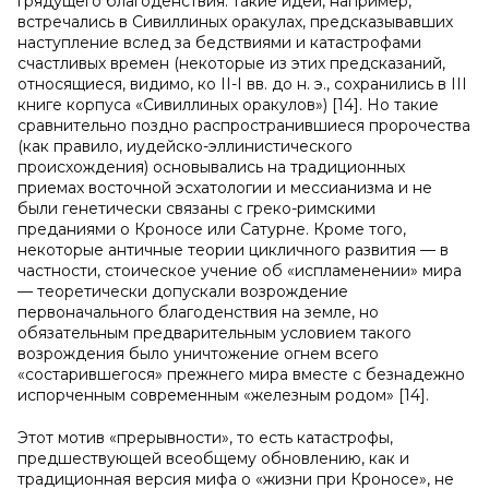
грядущего благоденствия: такие идеи, например,
встречались в Сивиллиных оракулах, предсказывавших
наступление вслед за бедствиями и катастрофами
счастливых времен (некоторые из этих предсказаний,
относящиеся, видимо, ко II-I вв. до н. э., сохранились в III
книге корпуса «Сивиллиных оракулов») [14]. Но такие
сравнительно поздно распространившиеся пророчества
(как правило, иудейско-эллинистического
происхождения) основывались на традиционных
приемах восточной эсхатологии и мессианизма и не
были генетически связаны с греко-римскими
преданиями о Кроносе или Сатурне. Кроме того,
некоторые античные теории цикличного развития — в
частности, стоическое учение об «испламенении» мира
— теоретически допускали возрождение
первоначального благоденствия на земле, но
обязательным предварительным условием такого
возрождения было уничтожение огнем всего
«состарившегося» прежнего мира вместе с безнадежно
испорченным современным «железным родом» [14].
Этот мотив «прерывности», то есть катастрофы,
предшествующей всеобщему обновлению, как и
традиционная версия мифа о «жизни при Кроносе», не