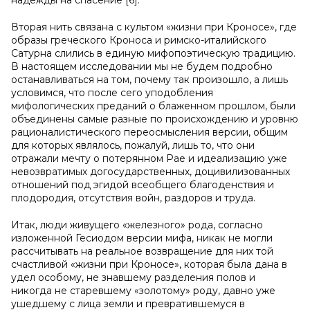
надежды на спасение [6].
Вторая нить связана с культом «жизни при Кроносе», где
образы греческого Кроноса и римско-италийского
Сатурна слились в единую мифопоэтическую традицию.
В настоящем исследовании мы не будем подробно
останавливаться на том, почему так произошло, а лишь
условимся, что после сего уподобления
мифологических преданий о блаженном прошлом, были
объединены самые разные по происхождению и уровню
рационалистического переосмысления версии, общим
для которых являлось, пожалуй, лишь то, что они
отражали мечту о потерянном Рае и идеализацию уже
невозвратимых догосударственных, доцивилизованных
отношений под эгидой всеобщего благоденствия и
плодородия, отсутствия войн, раздоров и труда.
Итак, люди живущего «железного» рода, согласно
изложенной Гесиодом версии мифа, никак не могли
рассчитывать на реальное возвращение для них той
счастливой «жизни при Кроносе», которая была дана в
удел особому, не знавшему разделения полов и
никогда не старевшему «золотому» роду, давно уже
ушедшему с лица земли и превратившемуся в