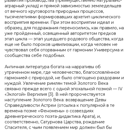
развития производства (преимущественно натурально-
аграрный уклад) и прямой зависимостью земледельцев
от вечного круговорота природных процессов,
тысячелетиями формировавших архетип циклического
восприятия времени. При этом восприятии идеал и
образец для подражания переносились, как правило, на
уже пройденный, освященный авторитетом предков
этап цикла — этап ушедшего родового общества, когда
еще не было пороков цивилизации, когда человек не
чувствовал себя оторванным от гармонии Универсума и
сообщества себе подобных.
Античная литература богата на нарративы об
утраченном мире, где человечество, благословлённое
гармонией с природой, не было отягощено раздорами и
нуждой. Увлечение римлян темой Золотого Века
связано прежде всего с одной эпохальной поэмой — IV
«Эклогой» Вергилия [3]. В ней пророчествуется
наступление Золотого Века: возвращение Девы
Справедливости Астреи (отсылка к популярной в те
времена поэме «Феномены» о созвездиях
древнегреческого поэта-дидактика Арата), и,
соответственно, Сатурнова Царства, рождение
Спасителя, с чьим появлением мир должен был бы