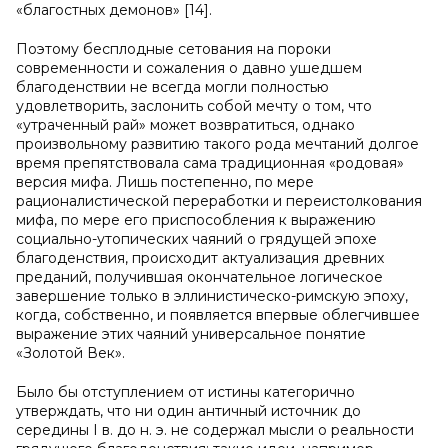
«благостных демонов» [14].
Поэтому бесплодные сетования на пороки
современности и сожаления о давно ушедшем
благоденствии не всегда могли полностью
удовлетворить, заслонить собой мечту о том, что
«утраченный рай» может возвратиться, однако
произвольному развитию такого рода мечтаний долгое
время препятствовала сама традиционная «родовая»
версия мифа. Лишь постепенно, по мере
рационалистической переработки и переистолкования
мифа, по мере его приспособления к выражению
социально-утопических чаяний о грядущей эпохе
благоденствия, происходит актуализация древних
преданий, получившая окончательное логическое
завершение только в эллинистическо-римскую эпоху,
когда, собственно, и появляется впервые облегчившее
выражение этих чаяний универсальное понятие
«Золотой Век».
Было бы отступлением от истины категорично
утверждать, что ни один античный источник до
середины I в. до н. э. не содержал мысли о реальности