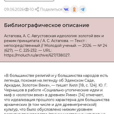
09.06.2026
10
Поделиться
Библиографическое описание
Астапова, А. С. Августовская идеология: золотой век и
режим принципата / А. С. Астапова. — Текст :
непосредственный // Молодой ученый. — 2026. — № 24
(627). — С. 225-232. — URL:
https://moluch.ru/archive/627/138027.
«В большинстве религий и у большинства народов есть
легенда, похожая на легенду об Эдемском Саде,
Аркадии, Золотом Веке», — пишет Хилл [18, с. 124]. Ю. Г.
Чернышов в работе «Социально-утопические идеи и
миф о «золотом веке» в древнем Риме» [14] отмечает,
что идеализация прошлого характерна для большинства
архаических (в том числе и для древнегреческой)
культур, что было обусловлено низким уровнем