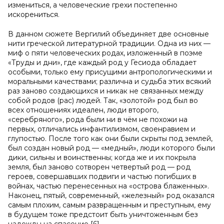
измениться, а человеческие грехи постепенно
искорениться.
В данном сюжете Вергилий объединяет две основные
нити греческой литературной традиции. Одна из них —
миф о пяти человеческих родах, изложенный в поэме
«Труды и дни», где каждый род у Гесиода обладает
особыми, только ему присущими антропологическими и
моральными качествами; различна и судьба этих всякий
раз заново создающихся и никак не связанных между
собой родов (рас) людей. Так, «золотой» род был во
всех отношениях идеален, люди второго,
«серебряного», рода были ни в чём не похожи на
первых, отличались инфантилизмом, своенравием и
глупостью. После того как они были скрыты под землей,
был создан новый род — «медный», люди которого были
дики, сильны и воинственны; когда же и их покрыла
земля, был заново сотворен четвертый род — род
героев, совершавших подвиги и частью погибших в
войнах, частью перенесенных на «острова блаженных».
Наконец, пятый, современный, «железный» род оказался
самым плохим, самым развращенным и преступным, ему
в будущем тоже предстоит быть уничтоженным без