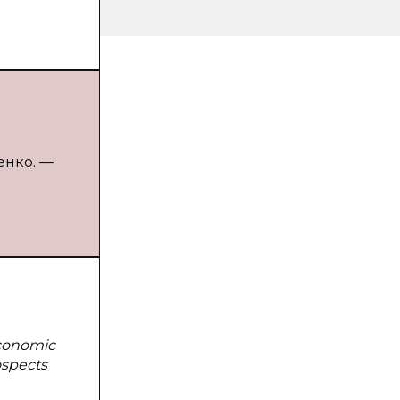
енко. —
economic
ospects