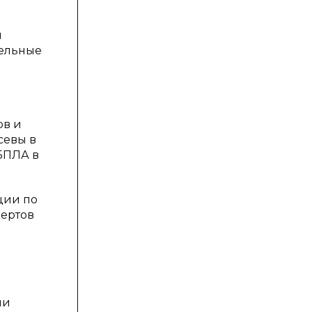
и
тельные
ов и
севы в
 БПЛА в
ции по
пертов
ии