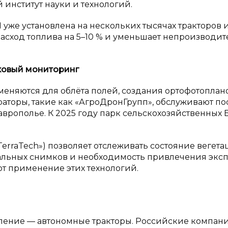
й институт науки и технологий.
И уже установлена на нескольких тысячах тракторов 
расход топлива на 5–10 % и уменьшает непроизводи
ковый мониторинг
еняются для облёта полей, создания ортофотоплан
аторы, такие как «АгроДронГрупп», обслуживают по
аврополье. К 2025 году парк сельскохозяйственных
ТerraTech») позволяет отслеживать состояние вегета
тальных снимков и необходимость привлечения экс
т применение этих технологий.
ение — автономные тракторы. Российские компан