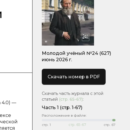
и
Молодой учёный №24 (627)
июнь 2026 г.
Скачать номер в PDF
Скачать часть журнала с этой
статьей
(стр.
65-67
)
:
 4.0) —
Часть 1
(стр. 1-67)
ексе
Расположение в файле:
ической
стр.
1
стр.
65-67
стр.
67
ляется