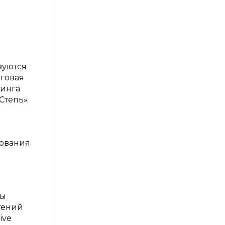
зуются
рговая
ринга
Степь»
дования
мы
тений
ive