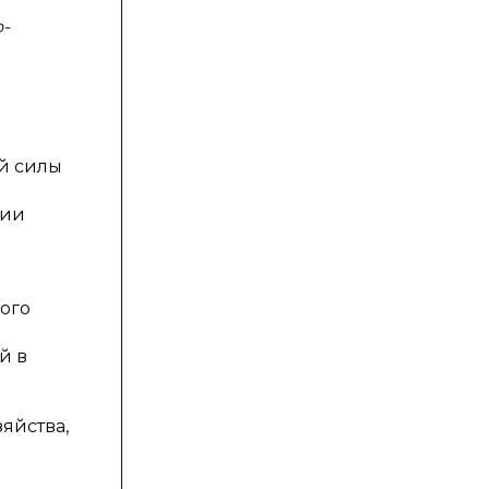
o-
й силы
ции
ого
й в
яйства,