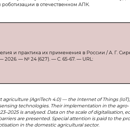
 роботизации в отечественном АПК.
елия и практика их применения в России / А. Г. Сир
2026. — № 24 (627). — С. 65-67. — URL:
griculture (AgriTech 4.0) — the Internet of Things (IoT),
e sensing technologies. Their implementation in the agro-
23–2025 is analysed. Data on the scale of digitalisation, 
barriers are presented. Special attention is paid to the pr
isation in the domestic agricultural sector.