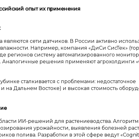
ссийский опыт их применения
х
а являются сети датчиков. В России активно исполь
влажности. Например, компания «ДиСи СисТек» (то
яде регионов систему автоматизированного монито
. Аналогичные решения применяют агрохолдинги «
убинке сталкивается с проблемами: недостаточное
 и на Дальнем Востоке) и высокая стоимость обору
ние
области ИИ-решений для растениеводства. Алгорит
озирования урожайности, выявления болезней рас
ов полива. Разработки в этой сфере ведут «Cognit