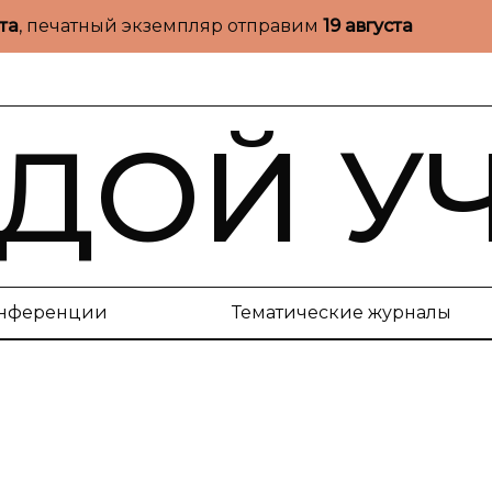
ста
, печатный экземпляр отправим
19 августа
ДОЙ У
нференции
Тематические журналы