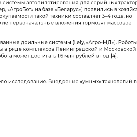
тали системы автопилотирования для серийных тракто
, «АгроБот» на базе «Беларус») появились в хозяйс
купаемости такой техники составляет 3–4 года, но
ие первоначальные вложения тормозят массовое
анные доильные системы (Lely, «Агро-МД»). Роботы
ы в ряде комплексов Ленинградской и Московской
та может достигать 1,6 млн рублей в год [4].
ело исследование. Внедрение «умных» технологий в