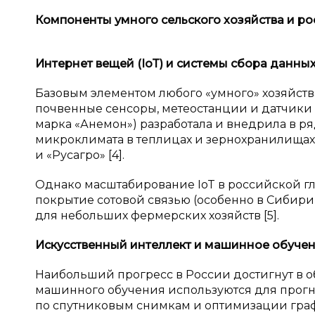
Компоненты умного сельского хозяйства и
ро
Интернет вещей (IoT) и
системы сбора данны
Базовым элементом любого «умного» хозяйств
почвенные сенсоры, метеостанции и датчики 
марка «Анемон») разработала и внедрила в р
микроклимата в теплицах и зернохранилищах
и «Русагро» [4].
Однако масштабирование IoT в российской гл
покрытие сотовой связью (особенно в Сибири
для небольших фермерских хозяйств [5].
Искусственный интеллект и
машинное обуче
Наибольший прогресс в России достигнут в 
машинного обучения используются для прогн
по спутниковым снимкам и оптимизации график