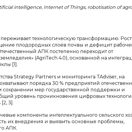
ificial intelligence, Internet of Things, robotisation of agr
ы переживает технологическую трансформацию. Рост
ощение плодородных слоёв почвы и дефицит рабоче
Отечественный АПК постепенно переходит от
емледелия» (AgriTech 4.0), основанной на интегра
лы [1].
ва Strategy Partners и мониторинга TAdviser, на
хватывают порядка 30 % предприятий отечественн
ри сохранении мер государственной поддержки и
бщий уровень проникновения цифровых технологи
2, 3].
евые компоненты интеллектуального сельского хоз
ть их внедрения и выявить основные проблемы,
о АПК.