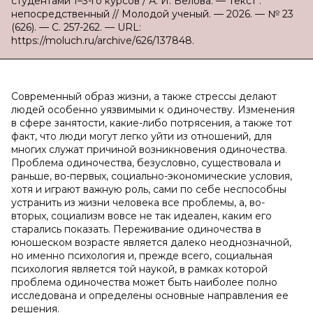
студентами 1–3-го курсов / А. И. Белова. — Текст :
непосредственный // Молодой ученый. — 2026. — № 23
(626). — С. 257-262. — URL:
https://moluch.ru/archive/626/137848.
Современный образ жизни, а также стрессы делают
людей особенно уязвимыми к одиночеству. Изменения
в сфере занятости, какие-либо потрясения, а также тот
факт, что люди могут легко уйти из отношений, для
многих служат причиной возникновения одиночества.
Проблема одиночества, безусловно, существовала и
раньше, во-первых, социально-экономические условия,
хотя и играют важную роль, сами по себе неспособны
устранить из жизни человека все проблемы, а, во-
вторых, социализм вовсе не так идеален, каким его
старались показать. Переживание одиночества в
юношеском возрасте является далеко неоднозначной,
но именно психология и, прежде всего, социальная
психология является той наукой, в рамках которой
проблема одиночества может быть наиболее полно
исследована и определены основные направления ее
решения.