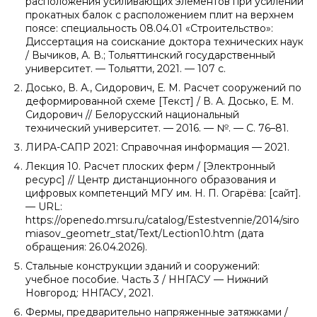
расположения усиливающих элементов при усилении
прокатных балок с расположением плит на верхнем
поясе: специальность 08.04.01 «Строительство»:
Диссертация на соискание доктора технических наук
/ Вычиков, А. В.; Тольяттинский государственный
университет. — Тольятти, 2021. — 107 c.
Досько, В. А., Сидорович, Е. М. Расчет сооружений по
деформированной схеме [Текст] / В. А. Досько, Е. М.
Сидорович // Белорусский национальный
технический университет. — 2016. — №. — С. 76–81.
ЛИРА-САПР 2021: Справочная информация — 2021.
Лекция 10. Расчет плоских ферм / [Электронный
ресурс] // Центр дистанционного образования и
цифровых компетенций МГУ им. Н. П. Огарёва: [сайт].
— URL:
https://openedo.mrsu.ru/catalog/Estestvennie/2014/siro
miasov_geometr_stat/Text/Lection10.htm (дата
обращения: 26.04.2026).
Стальные конструкции зданий и сооружений:
учебное пособие. Часть 3 / ННГАСУ — Нижний
Новгород: ННГАСУ, 2021.
Фермы, предварительно напряженные затяжками /