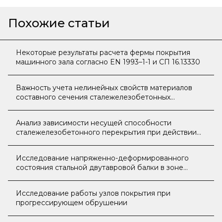
Похожие статьи
Некоторые результаты расчета фермы покрытия
машинного зала согласно EN 1993–1-1 и СП 16.13330
Важность учета нелинейных свойств материалов
составного сечения сталежелезобетонных
конструкций
Анализ зависимости несущей способности
сталежелезобетонного перекрытия при действии
динамической нагрузки от направления векторов
приложения динамической нагрузки и гофр
Исследование напряженно-деформированного
профилированного настила
состояния стальной двутавровой балки в зоне
анкеровки преднапряжённой затяжки
Исследование работы узлов покрытия при
прогрессирующем обрушении