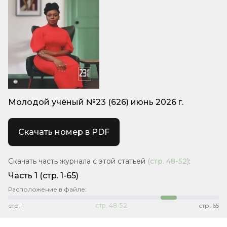
Молодой учёный №23 (626) июнь 2026 г.
Скачать номер в PDF
Скачать часть журнала с этой статьей
(стр.
48-52
)
:
Часть 1
(стр. 1-65)
Расположение в файле:
стр.
1
стр.
48-52
стр.
65