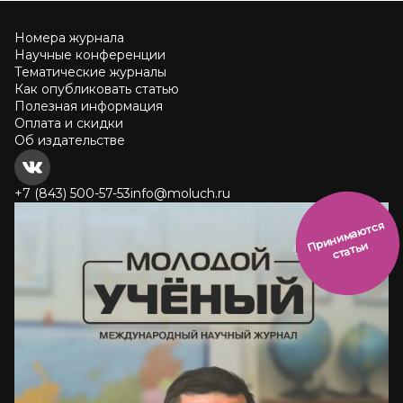
Номера журнала
Научные конференции
Тематические журналы
Как опубликовать статью
Полезная информация
Оплата и скидки
Об издательстве
+7 (843) 500-57-53
info@moluch.ru
и
н
и
м
а
ют
с
я
ст
ать
П
р
и