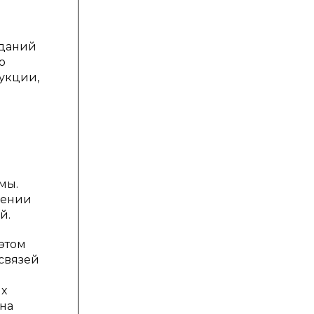
зданий
ю
укции,
мы.
шении
й.
 этом
связей
ых
 на