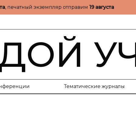
ста
, печатный экземпляр отправим
19 августа
ДОЙ У
нференции
Тематические журналы