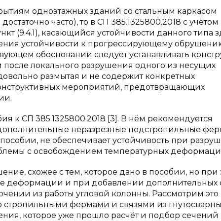
крытиям одноэтажных зданий со стальным каркасом
остаточно часто), то в СП 385.1325800.2018 с учётом
кт (9.4.1), касающийся устойчивости данного типа 
ения устойчивости к прогрессирующему обрушени
твующем обосновании следует устанавливать констр
после локального разрушения одного из несущих
 довольно размытая и не содержит конкретных
онструктивных мероприятий, предотвращающих
ии.
ия к СП 385.1325800.2018 [3]. В нём рекомендуется
 дополнительные неразрезные подстропильные фер
 пособии, не обеспечивает устойчивость при разру
роблемы с освобождением температурных деформаци
ние, схожее с тем, которое дано в пособии, но при
е деформации и при добавлении дополнительных 
чении из работы угловой колонны. Рассмотрим это
о стропильными фермами и связями из гнутосварн
ния, которое уже прошло расчёт и подбор сечений