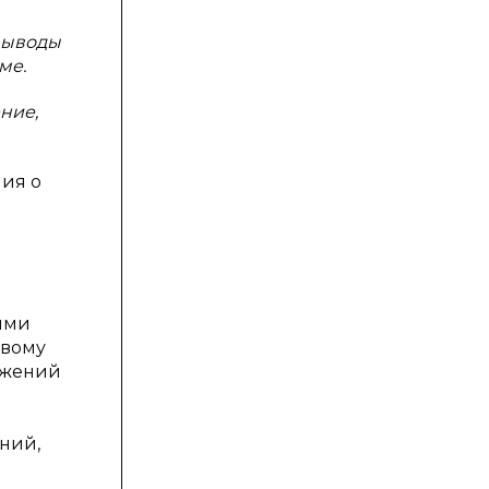
выводы
ме.
ние,
ния о
ими
рвому
ужений
ний,