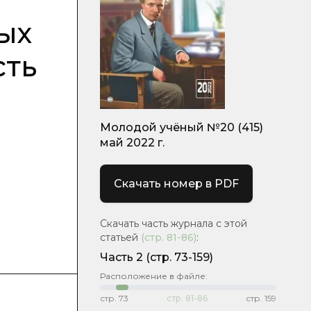
ых
сть
Молодой учёный №20 (415)
май 2022 г.
Скачать номер в PDF
Скачать часть журнала с этой
статьей
(стр.
81-86
)
:
Часть 2
(стр. 73-159)
Расположение в файле:
стр.
73
стр.
81-86
стр.
159