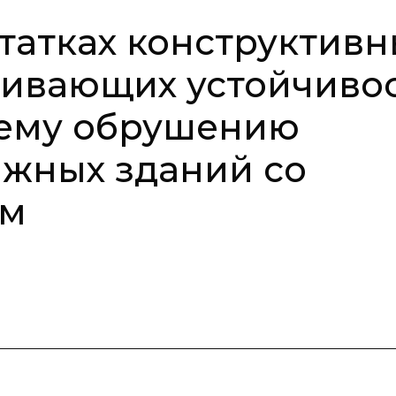
статках конструктивн
чивающих устойчиво
ему обрушению
жных зданий со
ом