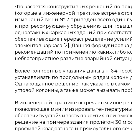
Что касается конструктивных решений по по
(которые в инженерной практике встречаются д
изменений № 1 и № 2 приведён всего один пун
к прогрессирующему обрушению: для повыш
одноэтажных каркасных зданий при соответс
обеспечивающие перераспределение усилий 
элементов каркаса [2]. Данная формулировка
рекомендаций по применению каких-либо к
неблагоприятное развитие аварийной ситуац
Более конкретные указания даны в п. 6.4 пособ
устанавливать по продольным рядам колонн
Однако данное решение, как указано в самом
угловой колонны, а также может вызывать п
В инженерной практике встречается иное реше
позволяющее минимизировать температурны
обеспечить устойчивость покрытия при выклю
решение на примере здания пролётом 30 м с
профилей квадратного и прямоугольного сече