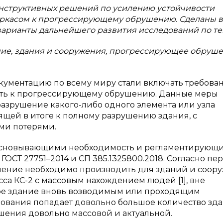
онструктивных решений по усилению устойчивости
аркасом к прогрессирующему обрушению. Сделаны 
варианты дальнейшего развития исследований по те
ние, здания и сооружения, прогрессирующее обруше
кументацию по всему миру стали включать требова
ость к прогрессирующему обрушению. Данные меры
разрушение какого-либо одного элемента или узла
щей в итоге к полному разрушению здания, с
ми потерями.
босновывающими необходимость и регламентирующ
ГОСТ 27751–2014 и СП 385.1325800.2018. Согласно пе
шение необходимо производить для зданий и соор
сса КС-2 с массовым нахождением людей [1], вне
емое здание вновь возводимым или проходящим
ования попадает довольно большое количество зда
шения довольно массовой и актуальной.