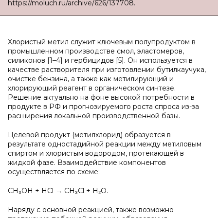
https://moluch.ru/archive/626/137708.
Хлористый метил служит ключевым полупродуктом в
промышленном производстве смол, эластомеров,
силиконов [1–4] и гербицидов [5]. Он используется в
качестве растворителя при изготовлении бутилкаучука,
очистке бензина, а также как метилирующий и
хлорирующий реагент в органическом синтезе.
Решение актуально на фоне высокой потребности в
продукте в РФ и прогнозируемого роста спроса из-за
расширения локальной производственной базы.
Целевой продукт (метилхлорид) образуется в
результате одностадийной реакции между метиловым
спиртом и хлористым водородом, протекающей в
жидкой фазе. Взаимодействие компонентов
осуществляется по схеме:
CH₃OH + HCl → CH₃Cl + H₂O.
Наряду с основной реакцией, также возможно