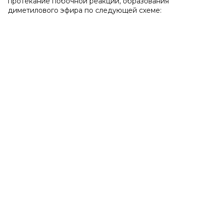
протекание побочной реакции, образования
диметилового эфира по следующей схеме: