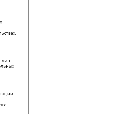
е
ьствах,
 лиц,
ельных
тации.
ого