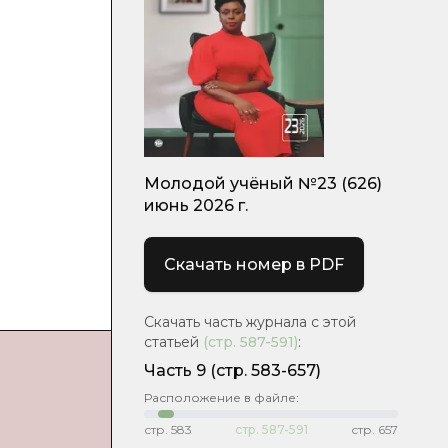
Молодой учёный №23 (626)
июнь 2026 г.
Скачать номер в PDF
Скачать часть журнала с этой
статьей
(стр.
587-591
)
:
Часть 9
(стр. 583-657)
Расположение в файле:
стр.
583
стр.
587-591
стр.
657