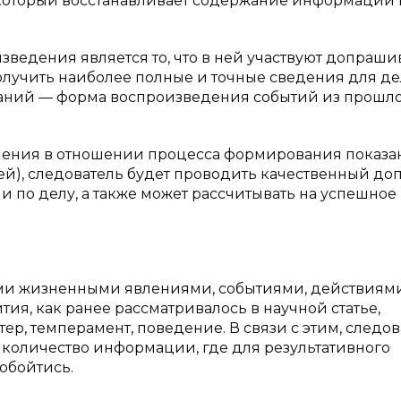
который восстанавливает содержание информации 
ведения является то, что в ней участвуют допраш
лучить наиболее полные и точные сведения для дел
заний — форма воспроизведения событий из прошл
умения в отношении процесса формирования показ
й), следователь будет проводить качественный доп
по делу, а также может рассчитывать на успешное
ыми жизненными явлениями, событиями, действиями
тия, как ранее рассматривалось в научной статье,
р, темперамент, поведение. В связи с этим, следо
 количество информации, где для результативного
обойтись.