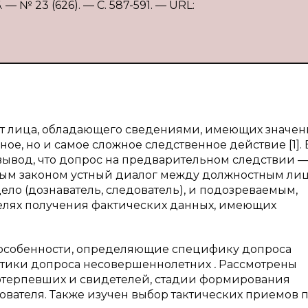
 № 23 (626). — С. 587-591. — URL:
от лица, обладающего сведениями, имеющих значен
ое, но и самое сложное следственное действие [1].
 вывод, что допрос на предварительном следствии —
ым законом устный диалог между должностным лиц
ело (дознаватель, следователь), и подозреваемым,
елях получения фактических данных, имеющих
 особенности, определяющие специфику допроса
актики допроса несовершеннолетних
.
Рассмотрены
отерпевших и свидетелей, стадии формирования
дователя. Также изучен выбор тактических приемов 