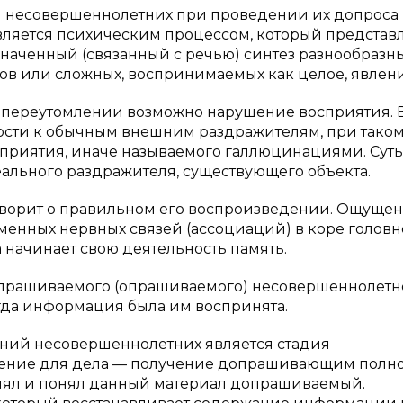
 несовершеннолетних при проведении их допроса
является психическим процессом, который представ
наченный (связанный с речью) синтез разнообразн
ов или сложных, воспринимаемых как целое, явлен
переутомлении возможно нарушение восприятия. В
сти к обычным внешним раздражителям, при тако
приятия, иначе называемого галлюцинациями. Суть
реального раздражителя, существующего объекта.
оворит о правильном его воспроизведении. Ощущен
менных нервных связей (ассоциаций) в коре головн
а начинает свою деятельность память.
опрашиваемого (опрашиваемого) несовершеннолетне
огда информация была им воспринята.
ий несовершеннолетних является стадия
ачение для дела — получение допрашивающим полн
инял и понял данный материал допрашиваемый.