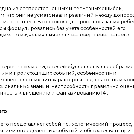
 одна из распространенных и серьезных ошибок,
ом, что они не усматривали различий между допрос
е малолетнего. В протоколе допроса показания ребе
осы формулировались без учета особенностей его
одимого изучения личности несовершеннолетнего
отерпевших и свидетелейобусловлены своеобразие
я ими происходящих событий, особенностями
ершеннолетних лиц характерны недостаточный уро
ссиональных знаний, неспособность правильно оцен
онность к внушению и фантазированию [4].
его
го представляет собой психологический процесс,
ятием определенных событий и обстоятельств при