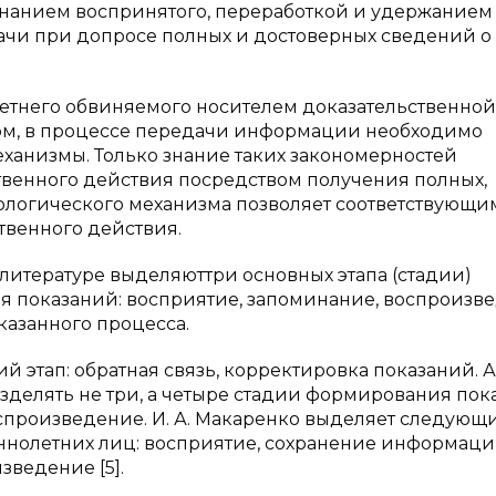
нанием воспринятого, переработкой и удержанием 
чи при допросе полных и достоверных сведений о
етнего обвиняемого носителем доказательственной
ом, в процессе передачи информации необходимо
ханизмы. Только знание таких закономерностей
венного действия посредством получения полных,
хологического механизма позволяет соответствующи
твенного действия.
итературе выделяюттри основных этапа (стадии)
 показаний: восприятие, запоминание, воспроизве
казанного процесса.
 этап: обратная связь, корректировка показаний. А.
зделять не три, а четыре стадии формирования пок
спроизведение. И. А. Макаренко выделяет следующ
нолетних лиц: восприятие, сохранение информаци
ведение [5].