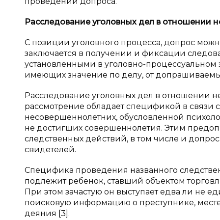
проведении допроса.
Расследование уголовных дел в
отношении н
С позиции уголовного процесса, допрос можн
заключается в получении и фиксации следова
установленными в уголовно-процессуальном з
имеющих значение по делу, от допрашиваемых
Расследование уголовных дел в отношении 
рассмотрение обладает спецификой в связи 
несовершеннолетних, обусловленной психол
не достигших совершеннолетия. Этим предоп
следственных действий, в том числе и допро
свидетелей.
Специфика проведения названного следственн
подлежит ребенок, ставший объектом торговл
При этом зачастую он выступает едва ли не
поисковую информацию о преступнике, месте
деяния [3].