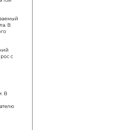
в той
иваемый
а. В
ого
аний
рос с
. В
вателю