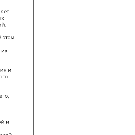
ляет
ых
ий.
 этом
м
 их
ия и
ого
го,
ой и