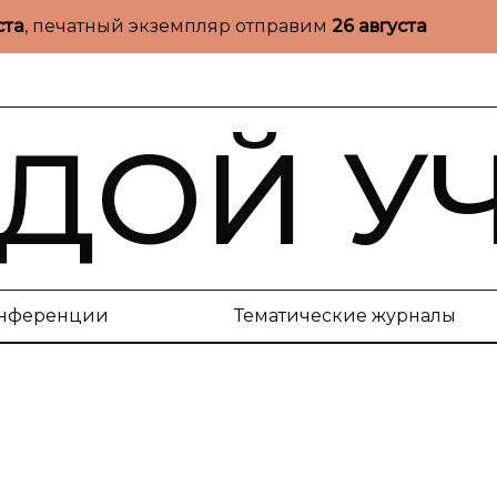
ста
, печатный экземпляр отправим
26 августа
ДОЙ У
нференции
Тематические журналы