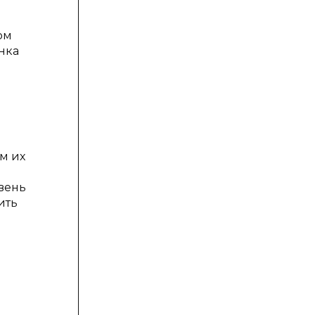
ом
нка
м их
вень
ить