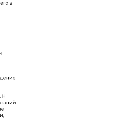
его в
м
дение.
 Н.
азаний:
ие
и,