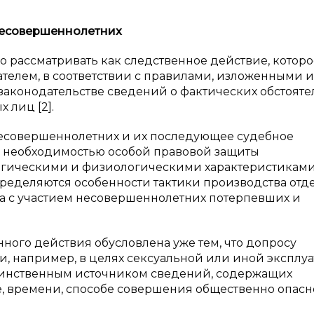
есовершеннолетних
о рассматривать как следственное действие, которо
телем, в соответствии с правилами, изложенными и
аконодательстве сведений о фактических обстоятел
 лиц [2].
несовершеннолетних и их последующее судебное
с необходимостью особой правовой защиты
огическими и физиологическими характеристиками
ределяются особенности тактики производства отд
са с участием несовершеннолетних потерпевших и
ого действия обусловлена уже тем, что допросу
и, например, в целях сексуальной или иной эксплуа
 единственным источником сведений, содержащих
, времени, способе совершения общественно опасн