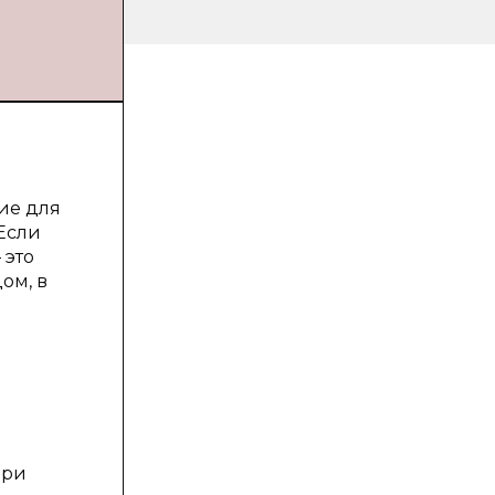
ие для
 Если
 это
ом, в
при