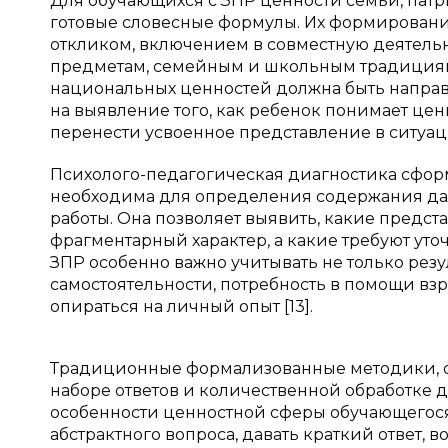
Для обучающихся с ЗПР ценности семьи, патри
готовые словесные формулы. Их формировани
откликом, включением в совместную деятель
предметам, семейным и школьным традициям
национальных ценностей должна быть направ
на выявление того, как ребенок понимает цен
перенести усвоенное представление в ситуа
Психолого-педагогическая диагностика сфо
необходима для определения содержания д
работы. Она позволяет выявить, какие предс
фрагментарный характер, а какие требуют ут
ЗПР особенно важно учитывать не только резул
самостоятельности, потребность в помощи вз
опираться на личный опыт [13].
Традиционные формализованные методики, о
наборе ответов и количественной обработке д
особенности ценностной сферы обучающегося
абстрактного вопроса, давать краткий ответ,