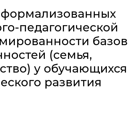
оформализованных
ого-педагогической
рмированности базо
ностей (семья,
ство) у обучающихся
еского развития