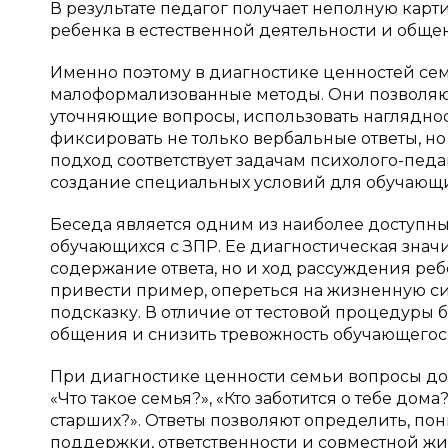
В результате педагог получает неполную карт
ребенка в естественной деятельности и общени
Именно поэтому в диагностике ценностей сем
малоформализованные методы. Они позволяют
уточняющие вопросы, использовать наглядно
фиксировать не только вербальные ответы, н
подход соответствует задачам психолого-пед
создание специальных условий для обучающих
Беседа является одним из наиболее доступн
обучающихся с ЗПР. Ее диагностическая значи
содержание ответа, но и ход рассуждения реб
привести пример, опереться на жизненную 
подсказку. В отличие от тестовой процедуры 
общения и снизить тревожность обучающегос
При диагностике ценности семьи вопросы до
«Что такое семья?», «Кто заботится о тебе до
старших?». Ответы позволяют определить, по
поддержки, ответственности и совместной жиз