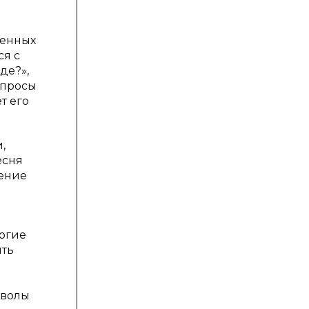
венных
ся с
де?»,
опросы
т его
,
есня
дение
огие
ить
мволы