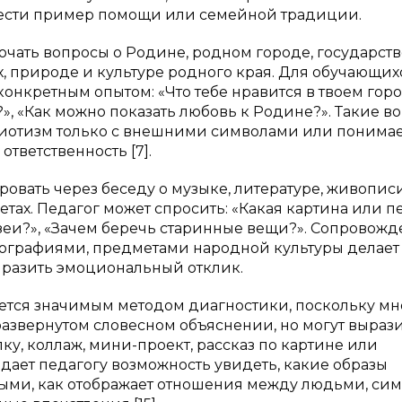
вести пример помощи или семейной традиции.
чать вопросы о Родине, родном городе, государст
х, природе и культуре родного края. Для обучающих
онкретным опытом: «Что тебе нравится в твоем горо
», «Как можно показать любовь к Родине?». Такие в
риотизм только с внешними символами или понимае
ответственность [7].
овать через беседу о музыке, литературе, живописи
етах. Педагог может спросить: «Какая картина или п
узеи?», «Зачем беречь старинные вещи?». Сопровож
ографиями, предметами народной культуры делает
ыразить эмоциональный отклик.
яется значимым методом диагностики, поскольку мн
азвернутом словесном объяснении, но могут выраз
у, коллаж, мини-проект, рассказ по картине или
дает педагогу возможность увидеть, какие образы
ными, как отображает отношения между людьми, си