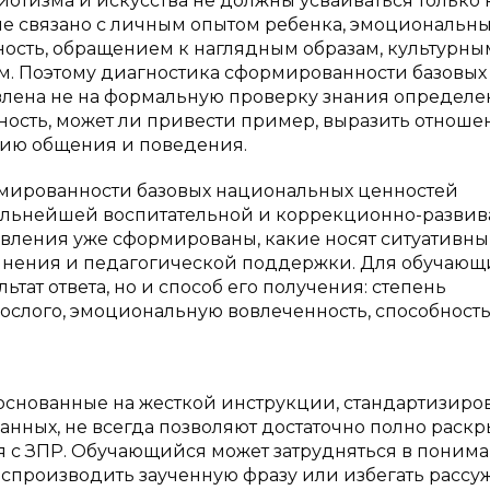
отизма и искусства не должны усваиваться только 
е связано с личным опытом ребенка, эмоциональн
ность, обращением к наглядным образам, культурны
. Поэтому диагностика сформированности базовых
лена не на формальную проверку знания определен
ность, может ли привести пример, выразить отноше
цию общения и поведения.
рмированности базовых национальных ценностей
альнейшей воспитательной и коррекционно-разви
тавления уже сформированы, какие носят ситуативн
очнения и педагогической поддержки. Для обучающ
ьтат ответа, но и способ его получения: степень
рослого, эмоциональную вовлеченность, способност
снованные на жесткой инструкции, стандартизиро
анных, не всегда позволяют достаточно полно раскр
 с ЗПР. Обучающийся может затрудняться в поним
 воспроизводить заученную фразу или избегать рассу