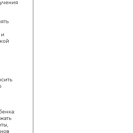
зучения
нять
 и
акой
осить
ю
бенка:
ажать
ты,
енов