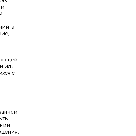
как
ым
м
ий, а
ние,
вающей
ый или
ихся с
ь
ванном
ыть
ании
ждения.