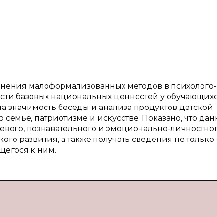
енения малоформализованных методов в психолого-
ти базовых национальных ценностей у обучающихс
а значимость беседы и анализа продуктов детской
семье, патриотизме и искусстве. Показано, что да
евого, познавательного и эмоционально-личностно
го развития, а также получать сведения не только 
щегося к ним.