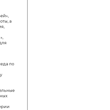
ей»,
оты, а
я,
»,
для
седа по
у
тельные
ьных
терии