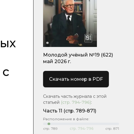
вых
Молодой учёный №19 (622)
май 2026 г.
 с
Скачать номер в PDF
Скачать часть журнала с этой
статьей
(стр.
794-796
)
:
Часть 11
(стр. 789-871)
Расположение в файле:
стр.
789
стр.
794-796
стр.
871