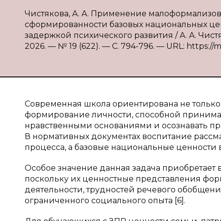
Чистякова, А. А. Применение малоформализо
сформированности базовых национальных ценн
задержкой психического развития / А. А. Чист
2026. — № 19 (622). — С. 794-796. — URL: https://
Современная школа ориентирована не только
формирование личности, способной принимат
нравственными основаниями и осознавать при
В нормативных документах воспитание рассма
процесса, а базовые национальные ценности 
Особое значение данная задача приобретает 
поскольку их ценностные представления фор
деятельности, трудностей речевого обобщени
ограниченного социального опыта [6].