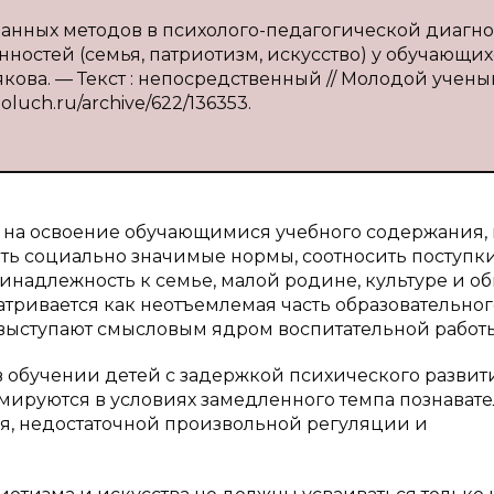
ванных методов в психолого-педагогической диагн
остей (семья, патриотизм, искусство) у обучающих
якова. — Текст : непосредственный // Молодой учены
moluch.ru/archive/622/136353.
 на освоение обучающимися учебного содержания, 
ь социально значимые нормы, соотносить поступки
надлежность к семье, малой родине, культуре и об
тривается как неотъемлемая часть образовательног
выступают смысловым ядром воспитательной работы 
в обучении детей с задержкой психического развит
мируются в условиях замедленного темпа познават
я, недостаточной произвольной регуляции и