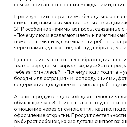
семьи, описать отношения между ними, при
При изучении патриотизма беседа может вклю
символах, памятных местах, героях, праздника
ЗПР особенно значимы вопросы, связанные с к
«Почему люди возлагают цветы к памятникам?
помогают выявить, связывает ли ребенок пат
через память, уважение, заботу, добрые дела и 
Ценность искусства целесообразно диагностир
театре, народном творчестве, музейных предм
тебе запомнилась?», «Почему люди ходят в м
беседы иллюстрациями, репродукциями, фот
содержание доступнее и помогает ребенку в
Анализ продуктов детской деятельности явл
обучающиеся с ЗПР испытывают трудности в р
отношение через рисунок, аппликацию, поделк
оформление открытки. Продукт деятельности 
выбирает ребенок, какие детали считает важ