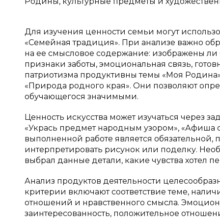
Родины, культурные предметы и художественн
Для изучения ценности семьи могут использо
«Семейная традиция». При анализе важно обр
на ее смысловое содержание: изображены ли 
признаки заботы, эмоциональная связь, готов
патриотизма продуктивны темы «Моя Родина»,
«Природа родного края». Они позволяют опр
обучающегося значимыми.
Ценность искусства может изучаться через за
«Укрась предмет народным узором», «Афиша сп
выполненной работе является обязательной, 
интерпретировать рисунок или поделку. Необх
выбрал данные детали, какие чувства хотел пе
Анализ продуктов деятельности целесообраз
критерии включают соответствие теме, налич
отношений и нравственного смысла. Эмоцио
заинтересованность, положительное отношени