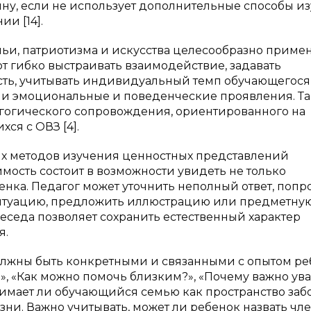
ину, если не использует дополнительные способы и
и [14].
ьи, патриотизма и искусства целесообразно приме
 гибко выстраивать взаимодействие, задавать
сть, учитывать индивидуальный темп обучающегося
о и эмоциональные и поведенческие проявления. Т
агогического сопровождения, ориентированного на
ся с ОВЗ [4].
ых методов изучения ценностных представлений
мость состоит в возможности увидеть не только
енка. Педагог может уточнить неполный ответ, попр
ситуацию, предложить иллюстрацию или предметну
беседа позволяет сохранить естественный характер
я.
лжны быть конкретными и связанными с опытом ре
ма?», «Как можно помочь близким?», «Почему важно ув
нимает ли обучающийся семью как пространство забо
ни. Важно учитывать, может ли ребенок назвать чл