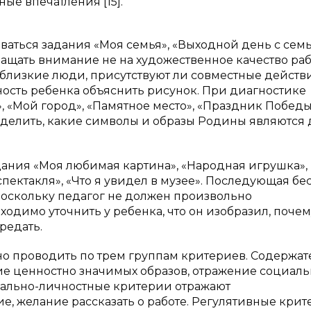
ые впечатления [15].
ваться задания «Моя семья», «Выходной день с семь
ащать внимание не на художественное качество раб
близкие люди, присутствуют ли совместные действи
ность ребенка объяснить рисунок. При диагностике
 «Мой город», «Памятное место», «Праздник Победы
еделить, какие символы и образы Родины являются 
дания «Моя любимая картина», «Народная игрушка»,
ектакля», «Что я увидел в музее». Последующая бе
поскольку педагог не должен произвольно
одимо уточнить у ребенка, что он изобразил, почем
редать.
но проводить по трем группам критериев. Содержа
ие ценностно значимых образов, отражение социал
нально-личностные критерии отражают
е, желание рассказать о работе. Регулятивные кри