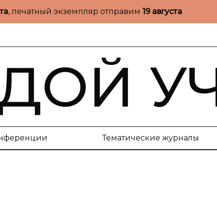
ста
, печатный экземпляр отправим
19 августа
ДОЙ У
нференции
Тематические журналы