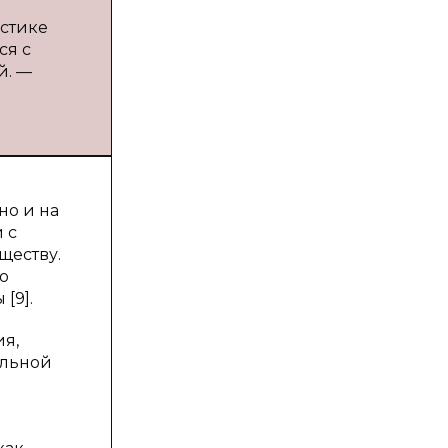
остике
ся с
й. —
но и на
 с
ществу.
о
[9].
ия,
ельной