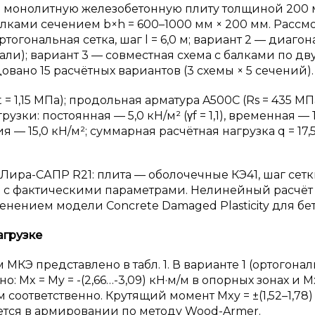
 монолитную железобетонную плиту толщиной 200 
лками сечением b×h = 600–1000 мм × 200 мм. Рассм
ртогональная сетка, шаг l = 6,0 м; вариант 2 — диаго
онали); вариант 3 — совместная схема с балками по дв
едовано 15 расчётных вариантов (3 схемы × 5 сечений).
 = 1,15 МПа); продольная арматура A500C (Rs = 435 МП
зки: постоянная — 5,0 кН/м² (γf = 1,1), временная — 1
ия — 15,0 кН/м²; суммарная расчётная нагрузка q = 17,5
ира-САПР R21: плита — оболочечные КЭ41, шаг сетк
2 с фактическими параметрами. Нелинейный расчёт
нением модели Concrete Damaged Plasticity для бет
агрузке
МКЭ представлено в табл. 1. В варианте 1 (ортогона
Mx = My = -(2,66…-3,09) кН·м/м в опорных зонах и Mx
мм соответственно. Крутящий момент Mxy = ±(1,52–1,78)
ется в армировании по методу Wood-Armer.