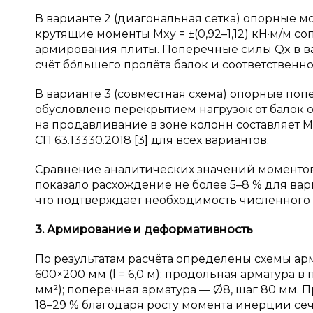
В варианте 2 (диагональная сетка) опорные мо
крутящие моменты Mxy = ±(0,92–1,12) кН·м/м с
армирования плиты. Поперечные силы Qx в ва
счёт бо́льшего пролёта балок и соответствен
В варианте 3 (совместная схема) опорные попер
обусловлено перекрытием нагрузок от балок 
на продавливание в зоне колонн составляет Mul
СП 63.13330.2018 [3] для всех вариантов.
Сравнение аналитических значений моментов 
показало расхождение не более 5–8 % для вариа
что подтверждает необходимость численного
3. Армирование и
деформативность
По результатам расчёта определены схемы арм
600×200 мм (l = 6,0 м): продольная арматура в п
мм²); поперечная арматура — Ø8, шаг 80 мм. 
18–29 % благодаря росту момента инерции сече