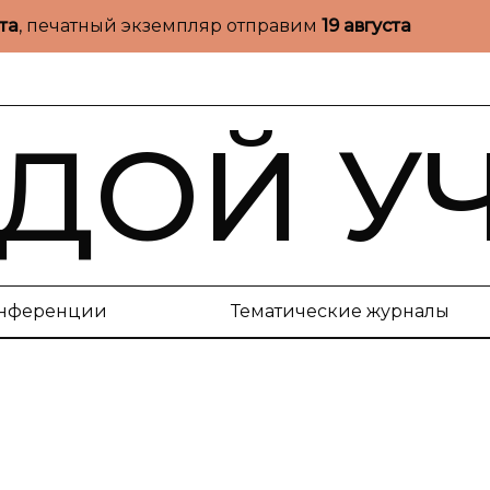
ста
, печатный экземпляр отправим
19 августа
ДОЙ У
нференции
Тематические журналы