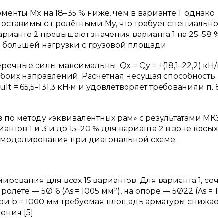
менты Mx на 18–35 % ниже, чем в варианте 1, однако
опоставимы с пролётными My, что требует специально
рианте 2 превышают значения варианта 1 на 25–58 %
но большей нагрузки с грузовой площади.
ечные силы максимальны: Qx = Qy = ±(18,1–22,2) кН/м
обоих направлений. Расчётная несущая способность
t = 65,5–131,3 кН·м и удовлетворяет требованиям п. 8
по методу «эквивалентных рам» с результатами МК
нтов 1 и 3 и до 15–20 % для варианта 2 в зоне косых
 моделирования при диагональной схеме.
ирования для всех 15 вариантов. Для варианта 1, се
ролёте — 5Ø16 (As = 1005 мм²), на опоре — 5Ø22 (As = 
При b = 1000 мм требуемая площадь арматуры снижае
ния [5].