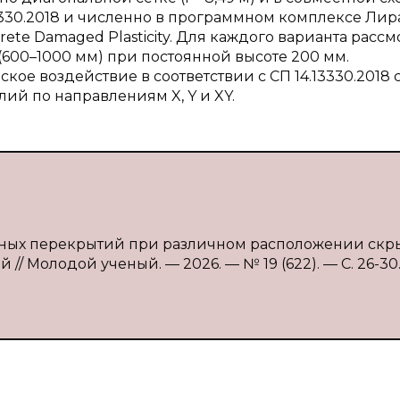
3330.2018 и численно в программном комплексе Ли
te Damaged Plasticity. Для каждого варианта рассм
600–1000 мм) при постоянной высоте 200 мм.
ое воздействие в соответствии с СП 14.13330.2018 
й по направлениям X, Y и XY.
итных перекрытий при различном расположении скр
й // Молодой ученый. — 2026. — № 19 (622). — С. 26-30