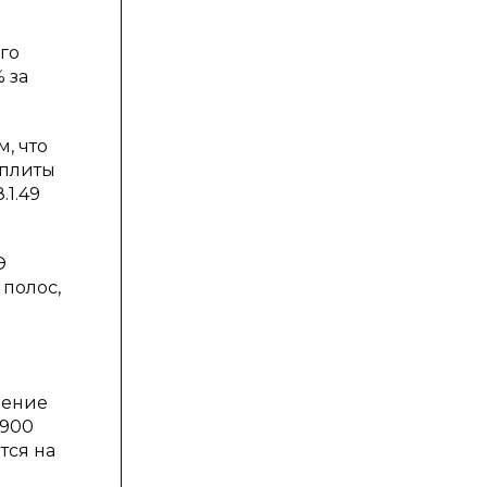
го
 за
, что
 плиты
.1.49
Э
 полос,
чение
1900
тся на