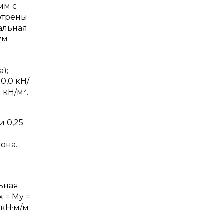
мм с
отрены
нальная
ум
а);
0,0 кН/
 кН/м².
и 0,25
она.
льная
 = My =
 кН·м/м