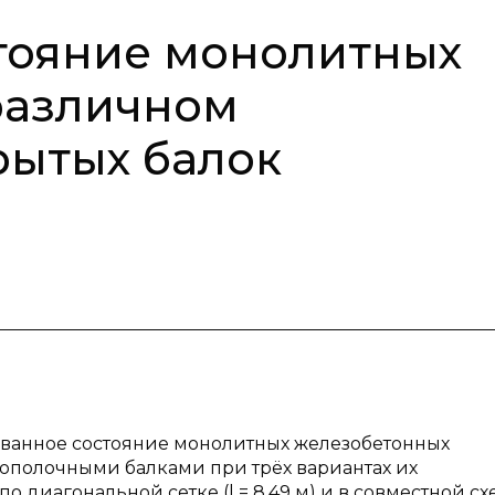
тояние монолитных
различном
рытых балок
ванное состояние монолитных железобетонных
полочными балками при трёх вариантах их
 по диагональной сетке (l = 8,49 м) и в совместной сх