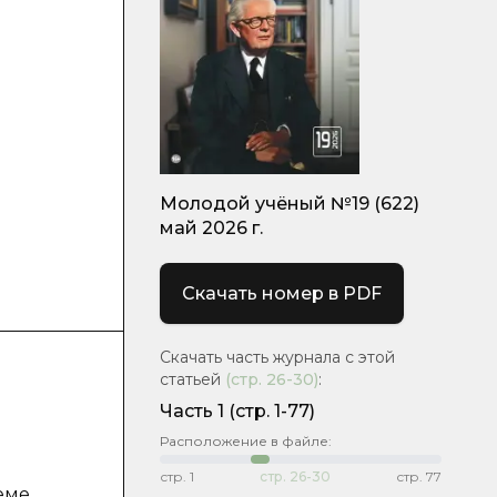
Молодой учёный №19 (622)
май 2026 г.
Скачать номер в PDF
Скачать часть журнала с этой
статьей
(стр.
26-30
)
:
Часть 1
(стр. 1-77)
Расположение в файле:
стр.
1
стр.
26-30
стр.
77
еме.