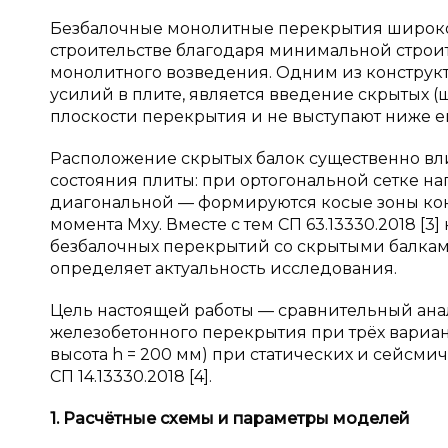
Безбалочные монолитные перекрытия широк
строительстве благодаря минимальной строи
монолитного возведения. Одним из констру
усилий в плите, является введение скрытых (
плоскости перекрытия и не выступают ниже его
Расположение скрытых балок существенно вл
состояния плиты: при ортогональной сетке на
диагональной — формируются косые зоны ко
момента Mxy. Вместе с тем СП 63.13330.2018 [
безбалочных перекрытий со скрытыми балками
определяет актуальность исследования.
Цель настоящей работы — сравнительный ана
железобетонного перекрытия при трёх вариан
высота h = 200 мм) при статических и сейсмич
СП 14.13330.2018 [4].
1. Расчётные схемы и
параметры моделей