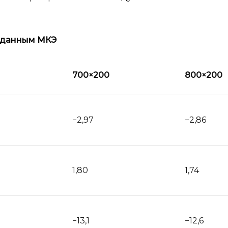
о данным МКЭ
700×200
800×200
−2,97
−2,86
1,80
1,74
−13,1
−12,6