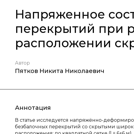
Напряженное сос
перекрытий при 
расположении ск
Автор
Пятков Никита Николаевич
Аннотация
В статье исследуется напряжённо-деформиро
безбалочных перекрытий со скрытыми широко
расположения: по квадратной сетке (l = 6×6 м),