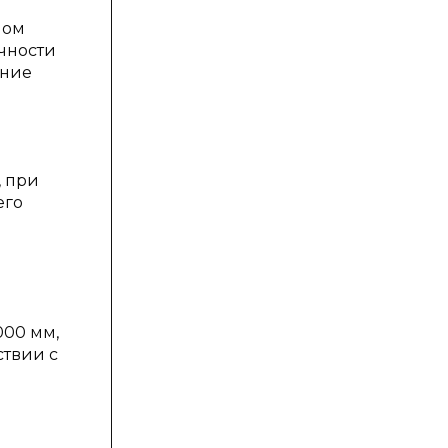
ном
чности
ение
, при
его
000 мм,
ствии с