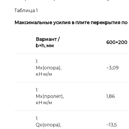
Таблица 1
Максимальные усилия в
плите перекрытия п
Вариант /
600×200
b×h, мм
1:
Mx(опора),
−3,09
кН·м/м
1:
Mx(пролёт),
1,86
кН·м/м
1:
Qx(опора),
−13,5