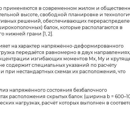
о применяются в современном жилом и обществен
тельной высоте, свободной планировке и технологи
ктивных решений, обеспечивающих перераспредел
широкополочных) балок, которые располагаются в
 нижней грани [1, 2].
ияет на характер напряжённо-деформированного
грузка передаётся равномерно в двух направлениях
нцентрации изгибающих моментов Mx, My и крутящ
3] не содержит специальных указаний по расчёту
 при нестандартных схемах их расположения, что
лиз напряжённого состояния безбалочного
тах расположения скрытых балок (ширина b = 600–1
еских нагрузках, расчёт которых выполнен в соответ