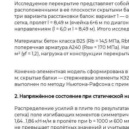
Исследуемое перекрытие представляет собой
расположенными в её плоскости скрытыми ба
три варианта расстановки балок: вариант 1 — о
сетка, пролёт l = 8,49 м (ячейка 6×6 м по диаг
направлениям (l = 6,0 и l = 8,49 м). Итого иссл
Материалы: бетон класса B25 (Rb = 14,5 МПа, Rbt
поперечная арматура A240 (Rsw = 170 МПа). Нагру
м² (γf = 1,2), нагрузка от конструкции перекрыт
Конечно-элементная модель сформирована в Л
м; скрытые балки — стержневые элементы КЭ
выполнен по методу Ньютона-Рафсона с приме
2. Напряжённое состояние при статической н
Распределение усилий в плите по результатам 
сетка) поле изгибающих моментов симметрично: 
1,64…1,86 кН·м/м в пролёте при b = 1000 и 600 
не превышает пролётных значений и учитыва