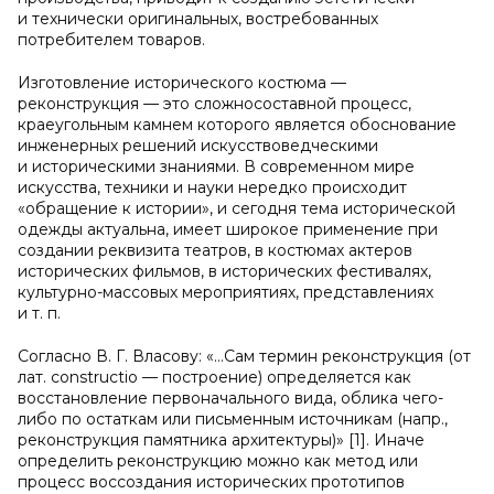
и технически оригинальных, востребованных
потребителем товаров.
Изготовление исторического костюма —
реконструкция — это сложносоставной процесс,
краеугольным камнем которого является обоснование
инженерных решений искусствоведческими
и историческими знаниями. В современном мире
искусства, техники и науки нередко происходит
«обращение к истории», и сегодня тема исторической
одежды актуальна, имеет широкое применение при
создании реквизита театров, в костюмах актеров
исторических фильмов, в исторических фестивалях,
культурно-массовых мероприятиях, представлениях
и т. п.
Согласно В. Г. Власову: «…Сам термин реконструкция (от
лат. constructio — построение) определяется как
восстановление первоначального вида, облика чего-
либо по остаткам или письменным источникам (напр.,
реконструкция памятника архитектуры)» [1]. Иначе
определить реконструкцию можно как метод или
процесс воссоздания исторических прототипов