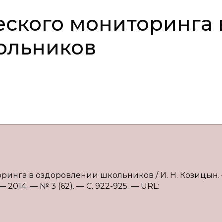
еского мониторинга 
ольников
оринга в оздоровлении школьников / И. Н. Козицын.
2014. — № 3 (62). — С. 922-925. — URL: