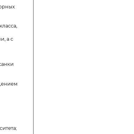
орных
ласса,
, а с
санки
едением
итета;