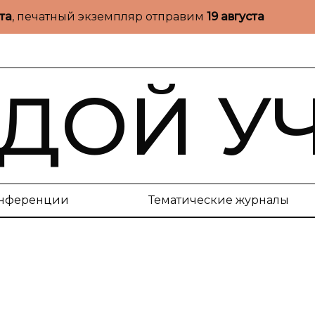
ста
, печатный экземпляр отправим
19 августа
ДОЙ У
нференции
Тематические журналы