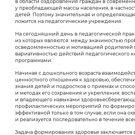
в области оздоровления граждан в современн
у преобладающей массы населения, в частност
детей. Поэтому значительная и определяюща
ложится на педагогические учреждения.
На сегодняшний день в педагогической пра
из которых являются: между значимостью пр
осведомленностью и мотивацией родителей в 
вариативностью действий педагогического 
программами.
Начиная с дошкольного возраста взаимодейс
ценностного отношения к здоровью, обеспечив
знания детей и подростков о приемах и спос
и методах его сохранения и укрепления; восп
и владеющего навыками здоровьесберегающей 
профилактических мероприятий по формиров
эффективной только в том случае, если она о
и реализуется последовательно в течение всего 
Задача формирования здоровья заключается 