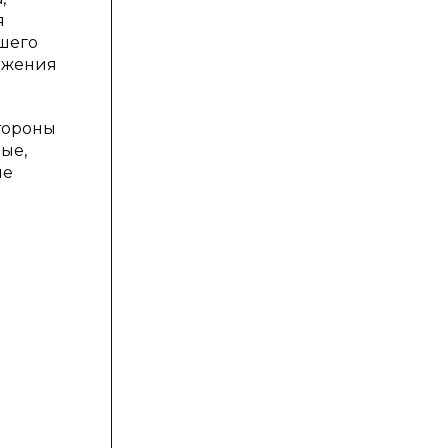
я
сшего
ежения
тороны
мые,
ие