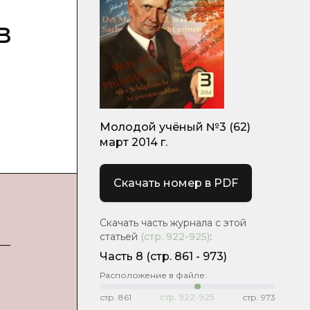
в
Молодой учёный №3 (62)
март 2014 г.
Скачать номер в PDF
Скачать часть журнала с этой
статьей
(стр.
922-925
)
:
 —
Часть 8
(cтр. 861 - 973)
Расположение в файле:
стр.
861
стр.
922-925
стр.
973