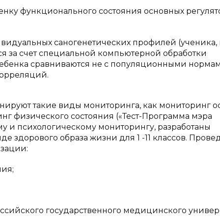
ку функционального состояния основных регулят
идуальных саногенетических профилей (ученика, к
тся за счет специальной компьютерной обработки
ебенка сравниваются не с популяционными нормами
корреляций.
нируют такие виды мониторинга, как мониторинг о
нг физического состояния («Тест-Программа мэра
му и психологическому мониторингу, разработаны
е здорового образа жизни для 1 -11 классов. Пров
зации:
ия;
ийского государственного медицинского универс