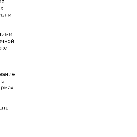
ия
их
изни
йшими
очной
кже
ование
ть
ормах
ыть