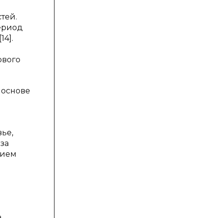
тей.
ериод
4].
ового
 основе
ье,
за
нием
,