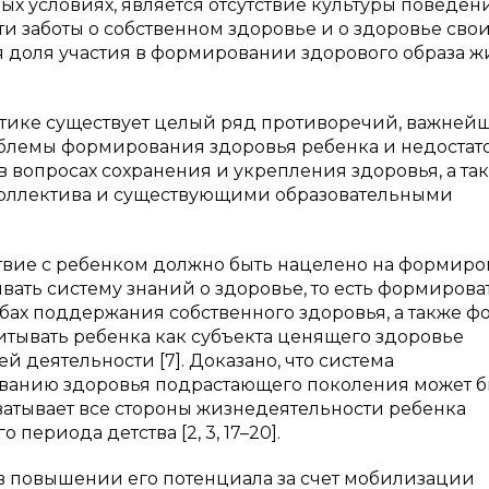
ых условиях, является отсутствие культуры поведен
и заботы о собственном здоровье и о здоровье сво
я доля участия в формировании здорового образа ж
ктике существует целый ряд противоречий, важне
облемы формирования здоровья ребенка и недостат
вопросах сохранения и укрепления здоровья, а та
коллектива и существующими образовательными
твие с ребенком должно быть нацелено на формир
ать систему знаний о здоровье, то есть формирова
обах поддержания собственного здоровья, а также ф
итывать ребенка как субъекта ценящего здоровье
деятельности [7]. Доказано, что система
анию здоровья подрастающего поколения может б
хватывает все стороны жизнедеятельности ребенка
периода детства [2, 3, 17–20].
в повышении его потенциала за счет мобилизации