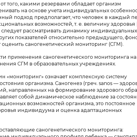
от того, какими резервами обладает организм
нивать на основе учета индивидуальных особеннос
ный подход предполагает, что человек в каждый п
ональных возможностей, т. е. величину здоровья [1
я следует рассматривать динамику индивидуальных
других показателей относительно предыдущего, фон
яет оценить саногенетический мониторинг (СГМ).
ти применения саногенетического мониторинга на
нения СГМ в образовательных учреждениях.
ин «мониторинг» означает комплексную систему
тояния организма. Саногенез (греч. sanos — здоров
тий, направленных на формирование здорового обра
авляет собой динамическое наблюдение за состоя
тационных возможностей организма, это постоянное
оровья индивидуума и оценка адаптационных
составляющие саногенетического мониторинга:
ние индивидуального профиля ребенка — санотипа