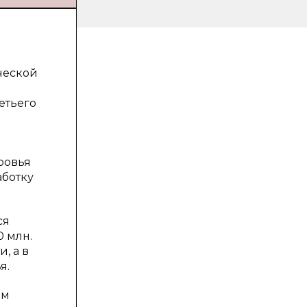
ческой
етьего
ровья
аботку
ся
0 млн.
, а в
я.
мм