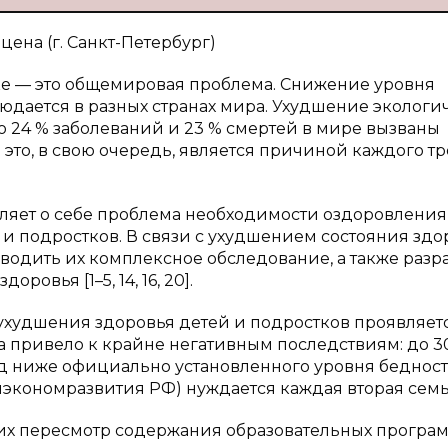
рцена (г. Санкт-Петербург)
ке — это общемировая проблема. Снижение уровня
людается в разных странах мира. Ухудшение экологи
то 24 % заболеваний и 23 % смертей в мире вызваны
это, в свою очередь, является причиной каждого тр
вляет о себе проблема необходимости оздоровления
 и подростков. В связи с ухудшением состояния здо
одить их комплексное обследование, а также разр
вья [1–5, 14, 16, 20].
ухудшения здоровья детей и подростков проявляет
ства привело к крайне негативным последствиям: до 3
д ниже официально установленного уровня бедности
экономразвития РФ) нуждается каждая вторая семь
их пересмотр содержания образовательных програ