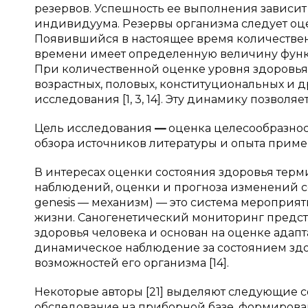
резервов. Успешность ее выполнения зависит 
индивидуума. Резервы организма следует оце
Появившийся в настоящее время количествен
времени имеет определенную величину функци
При количественной оценке уровня здоровь
возрастных, половых, конституциональных и 
исследования [1, 3, 14]. Эту динамику позвол
Цель исследования
—
оценка целесообразнос
обзора источников литературы и опыта приме
В интересах оценки состояния здоровья терм
наблюдений, оценки и прогноза изменений сос
genesis — механизм) — это система мероприя
жизни. Саногенетический мониторинг предст
здоровья человека и основан на оценке адап
динамическое наблюдение за состоянием зд
возможностей его организма [14].
Некоторые авторы [21] выделяют следующие 
обследование на приборной базе, формирова