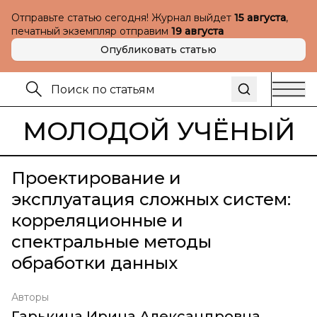
Отправьте статью сегодня! Журнал выйдет
15 августа
,
печатный экземпляр отправим
19 августа
Опубликовать статью
МОЛОДОЙ УЧЁНЫЙ
Проектирование и
эксплуатация сложных систем:
корреляционные и
спектральные методы
обработки данных
Авторы
Гарькина Ирина Александровна
,