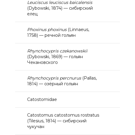
Leuciscus leuciscus baicalensis
(Dybowski, 1874) — сибирский
елец
Phoxinus phoxinus
(Linnaeus,
1758) — речной гольян
Rhynchocypris czekanowskii
(Dybowski, 1869) — гольян
Чекановского
Rhynchocypris percnurus
(Pallas,
1814) — озёрный гольян
Catostomidae
Catostomus catostomus rostratus
(Tilesius, 1814) — сибирский
чукучан