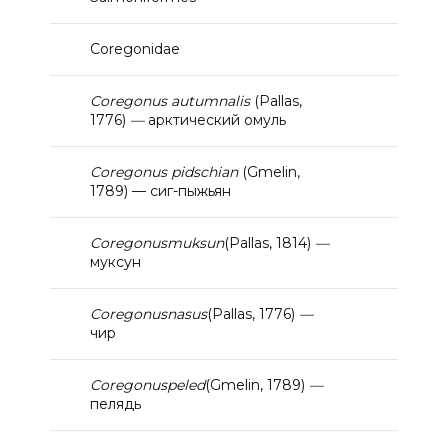
Coregonidae
Coregonus autumnalis
(Pallas,
1776)
—
арктический омуль
Coregonus pidschian
(Gmelin,
1789) — сиг-пыжьян
Coregonus
muksun
(Pallas, 1814)
—
муксун
Coregonus
nasus
(Pallas, 1776)
—
чир
Coregonus
peled
(Gmelin, 1789)
—
пелядь