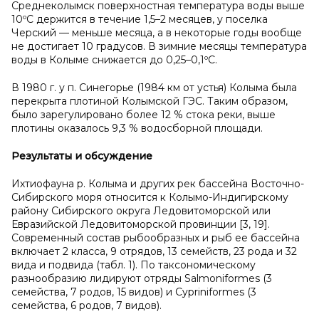
Среднеколымск поверхностная температура воды выше
10ºС держится в течение 1,5–2 месяцев, у поселка
Черский — меньше месяца, а в некоторые годы вообще
не достигает 10 градусов. В зимние месяцы температура
воды в Колыме снижается до 0,25–0,1ºС.
В 1980 г. у п. Синегорье (1984 км от устья) Колыма была
перекрыта плотиной Колымской ГЭС. Таким образом,
было зарегулировано более 12 % стока реки, выше
плотины оказалось 9,3 % водосборной площади.
Результаты и обсуждение
Ихтиофауна р. Колыма и других рек бассейна Восточно-
Сибирского моря относится к Колымо-Индигирскому
району Сибирского округа Ледовитоморской или
Евразийской Ледовитоморской провинции [3, 19].
Современный состав рыбообразных и рыб ее бассейна
включает 2 класса, 9 отрядов, 13 семейств, 23 рода и 32
вида и подвида (табл. 1). По таксономическому
разнообразию лидируют отряды Salmoniformes (3
семейства, 7 родов, 15 видов) и Cypriniformes (3
семейства, 6 родов, 7 видов).