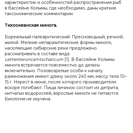
характеристик и особенностей распространения рыб
в бассейне Колымы, где необходимо, даны краткие
таксономические комментарии.
Тихоокеанская минога.
Бореальный палеарктический. Пресноводный, речной,
жилой. Мелкие непаразитические формы миноги,
населяющие сибирские реки предложено
рассматривать в составе вида
Lethenteron
camtschaticum
[1]. В бассейне Колымы
минога встречается повсеместно до дельты
включительно. Половозрелые особи к началу
размножения имеют длину около 240 мм, массу тела 10–
15 г. Нерест в июне, после которого производители
вскоре погибают. Пища личинок состоит из детрита,
нитчатых водорослей, взрослые миноги не питаются.
Биология не изучена.