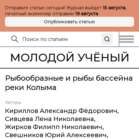
Отправьте статью сегодня! Журнал выйдет
15 августа
,
печатный экземпляр отправим
19 августа
Опубликовать статью
МОЛОДОЙ УЧЁНЫЙ
Рыбообразные и рыбы бассейна
реки Колыма
Авторы
Кириллов Александр Фёдорович
,
Сивцева Лена Николаевна
,
Жирков Филипп Николаевич
,
Свешников Юрий Алексеевич
,