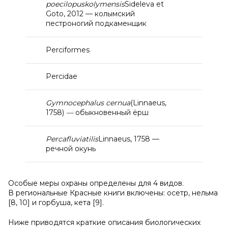
poecilopus
kolymensis
Sideleva et
Goto, 2012 — колымский
пестроногий подкаменщик
Perciformes
Percidae
Gymnocephalus cernu
a
(Linnaeus,
1758)
—
обыкновенный ёрш
Perca
fluviatilis
Linnaeus, 1758 —
речной окунь
Особые меры охраны определены для 4 видов.
В региональные Красные книги включены: осетр, нельма
[8, 10] и горбуша, кета [9].
Ниже приводятся краткие описания биологических