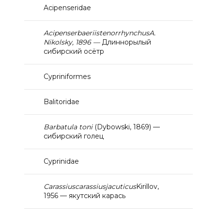
Acipenseridae
Acipenser
baerii
stenorrhynchus
A
.
Nikolsky
, 1896 —
Длиннорылый
сибирский осётр
Cypriniformes
Balitoridae
Barbatula
toni
(Dybowski, 1869) —
сибирский голец
Cyprinidae
С
arassius
carassius
jacuticus
Kirillov,
1956 — якутский карась