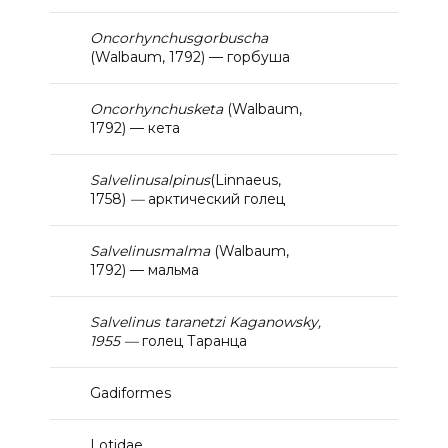
Oncorhynchus
gorbuscha
(Walbaum, 1792) — горбуша
Oncorhynchus
keta
(Walbaum,
1792) — кета
Salvelinus
alpinus
(Linnaeus,
1758)
—
арктический голец
Salvelinus
malma
(Walbaum,
1792) — мальма
Salvelinus taranetzi Kaganowsky,
1955 —
голец Таранца
Gadiformes
Lotidae