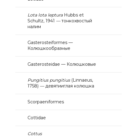
Lota lota leptura
Hubbs et
Schultz, 1941
—
тонкохвостый
налим
Gasterosteiformes —
Колюшкообразные
Gasterosteidae — Колюшковые
Pungitius pungitius
(Linnaeus,
1758)
—
девятииглая колюшка
Scorpaeniformes
Сottidae
Cottus