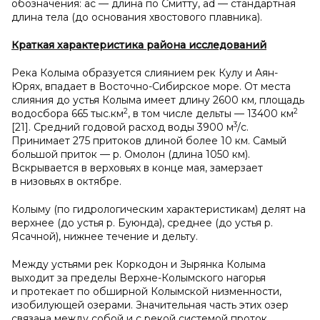
обозначения: ac — длина по Смитту, ad — стандартная
длина тела (до основания хвостового плавника).
Краткая характеристика района исследований
Река Колыма образуется слиянием рек Кулу и Аян-
Юрях, впадает в Восточно-Сибирское море. От места
слияния до устья Колыма имеет длину 2600 км
,
площадь
2
2
водосбора 665 тыс.км
, в том числе дельты — 13400 км
3
[21]. Средний годовой расход воды 3900 м
/с.
Принимает 275 притоков длиной более 10 км. Самый
большой приток — р. Омолон (длина 1050 км).
Вскрывается в верховьях в конце мая, замерзает
в низовьях в октябре.
Колыму (по гидрологическим характеристикам) делят на
верхнее (до устья р. Буюнда), среднее (до устья р.
Ясачной), нижнее течение и дельту.
Между устьями рек Коркодон и Зырянка Колыма
выходит за пределы Верхне-Колымского нагорья
и протекает по обширной Колымской низменности,
изобилующей озерами. Значительная часть этих озер
связана между собой и с рекой системой проток,