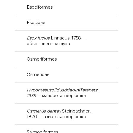
Esociformes
Esocidae
Esox lucius
Linnaeus, 1758 —
обыкновенная щука
Osmeriformes
Osmeridae
Hypomesus
olidus
drjagini
Taranetz
,
1935 —
малоротая корюшка
Osmerus dentex
Steindachner,
1870
—
азиатская корюшка
Salmoniformes