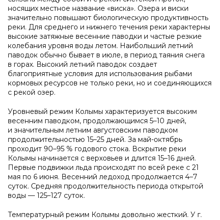
носящих местное название «виска». Озера и виски
значительно повышают биологическую продуктивность
реки. Для среднего и нижнего течения реки характерны
высокие затяжные весенние паводки и частые резкие
колебания уровня воды летом. Наибольший летний
паводок обычно бывает в июле, в период таяния снега
в горах. Высокий летний паводок создает
благоприятные условия для использования рыбами
кормовых ресурсов не только реки, но и соединяющихся
с рекой озер.
Уровневый режим Колымы характеризуется высоким
весенним паводком, продолжающимся 5–10 дней,
и значительным летним августовским паводком
продолжительностью 15–25 дней. За май-октябрь
проходит 90–95 % годового стока. Вскрытие реки
Колымы начинается с верховьев и длится 15–16 дней.
Первые подвижки льда происходят по всей реке с 21
мая по 6 июня. Весенний ледоход продолжается 4–7
суток. Средняя продолжительность периода открытой
воды — 125–127 суток.
Температурный режим Колымы довольно жесткий. У г.