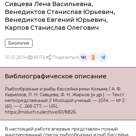
Сивцева Лена Васильевна
,
Венедиктов Станислав Юрьевич
,
Венедиктов Евгений Юрьевич
,
Карпов Станислав Олегович
Биология
10.01.2014
8076
Поделиться
Библиографическое описание
Рыбообразные и рыбы бассейна реки Колыма / А. Ф.
Кириллов, Л. Н. Сивцева, Ф. Н. Жирков [и др.]. — Текст :
непосредственный // Молодой ученый. — 2014. — № 2
(61). — С. 269-277. — URL:
https://moluch.ru/archive/61/8826.
В настоящей работе впервые представлен полный
аннотированный список рыбообразных и рыб бассейна