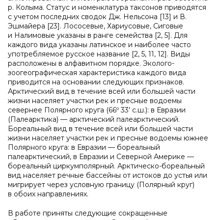
р. Колыма. Статус и номенклатура таксонов приводятся
с учетом последних сводок Дж. Нельсона [13] и В.
Эшмайера [23]. Лососевые, Хариусовые, Сиговые
и Налимовые указаны в ранге семейства [2, 5]. Для
каждого вида указаны латинское и наиболее часто
употребляемое русское название [2, 5, 11, 12]. Виды
расположены в алфавитном порядке. Эколого-
зоогеографическая характеристика каждого вида
приводится на основании следующих признаков.
Арктический вид в течение всей или большей части
жизни населяет участки рек и пресные водоемы
севернее Полярного круга (66º 33′ с.ш.): в Евразии
(Палеарктика) — арктический палеарктический.
Бореальный вид в течение всей или большей части
жизни населяет участки рек и пресные водоемы южнее
Полярного круга: в Евразии — бореальный
палеарктический, в Евразии и Северной Америке —
бореальный циркумполярный. Арктическо-бореальный
вид населяет речные бассейны от истоков до устья или
мигрирует через условную границу (Полярный круг)
в обоих направлениях.
В работе приняты следующие сокращенные