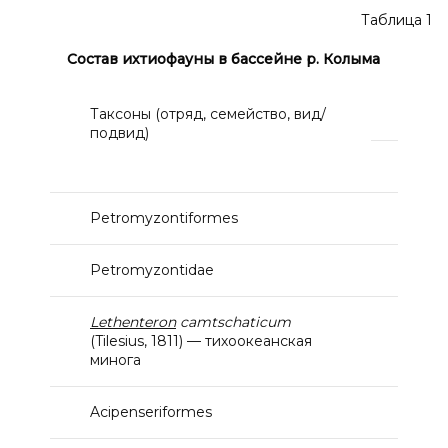
Таблица 1
Состав ихтиофауны в бассейне р. Колыма
Таксоны (отряд, семейство, вид/
подвид)
Petromyzontiformes
Petromyzontidae
Lethenteron
camtschaticum
(Tilesius, 1811) — тихоокеанская
минога
Acipenseriformes