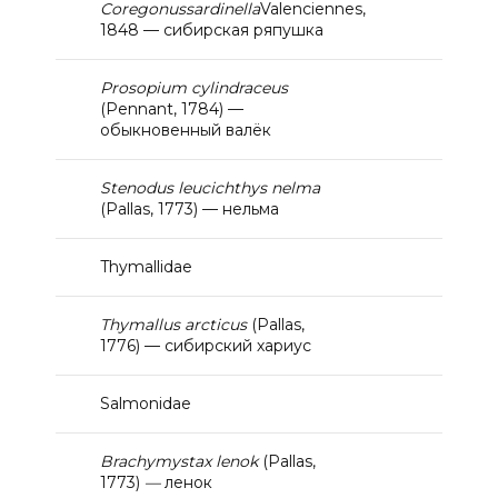
Coregonus
sardinella
Valenciennes,
1848 — сибирская ряпушка
Р
rosopium cylindraceus
(Pennant, 1784) —
обыкновенный валёк
Stenodus leucichthys nelma
(Pallas, 1773) — нельма
Thymallidae
Thymallus arcticus
(Pallas,
1776) — сибирский хариус
Salmonidae
Brachymystax lenok
(Pallas,
1773)
—
ленок