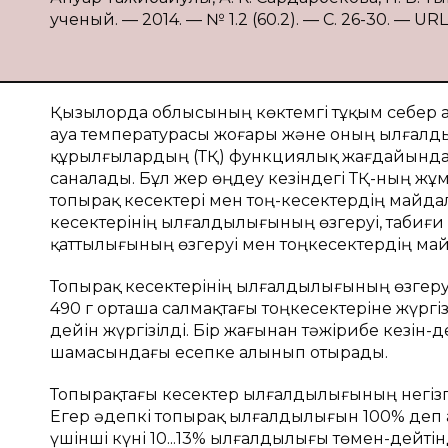
ученый. — 2014. — № 1.2 (60.2). — С. 26-30. — URL
Қызылорда облысының көктемгі тұқым себер
ауа температурасы жоғары және оның ылғалдыл
құрылғылардың (ТҚ) функциялық жағдайындағ
саналады. Бұл жер өңдеу кезіндегі ТҚ-ның жұ
топырақ кесектері мен тоң-кесектердің майда
кесектерінің ылғалдылығының өзгеруі, табиғи
қаттылығының өзгеруі мен тоңкесектердің май
Топырақ кесектерінің ылғалдылығының өзгер
490 г орташа салмақтағы тоңкесектеріне жүргі
дейін жүргізілді. Бір жағынан тәжірибе кезін-
шамасындағы есепке алынып отырады.
Топырақтағы кесектер ылғалдылығының негізгі 
Егер әдепкі топырақ ылғалдылығын 100% деп алс
үшінші күні 10...13% ылғалдылығы төмен-дейті