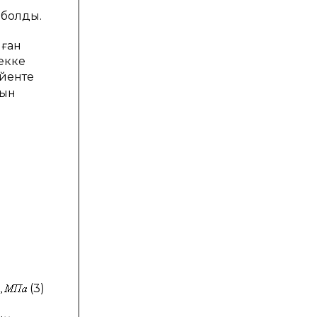
 болды.
лған
екке
үйенте
ғын
(3)