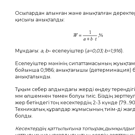
Осылардан алынған және анықталған деректер
қисығы анықталды:
(
Мұндағы:
а,
b
– еселеуіштер (
а=0,03;
b
=1,916
).
Еселеуіштер мәнінің сипаттамасының жуықтама
бойынша 0,986; анықтағышы (детерминация) 
анықталынды.
Тұқым себер алдындағы жерді өңдеу тереңдігі
мм өлшемнен төмен болуы тиіс. Біздің зерттеу
жер бетіндегі тоң кесектердің 2-3 күнде (79..
Техникалық құралдар жұмысының тиім-ді жағда
болды.
Кесектердің қаттылығына топырақ дымқылды