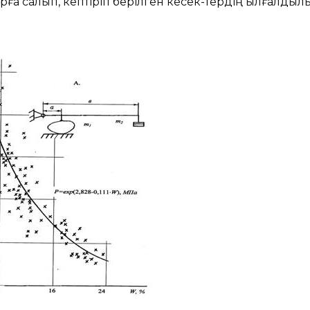
рға салып, кептіріп берілген кесек-тердің ылғалдыл