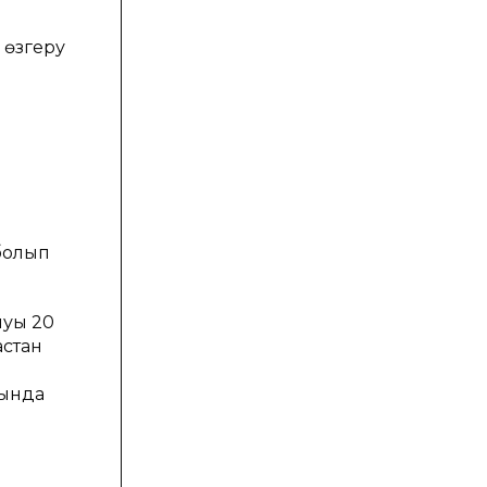
 өзгеру
болып
нуы 20
астан
ғында