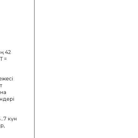
ң 42
Т =
ежесі
т
ына
үндері
..7 күн
р,