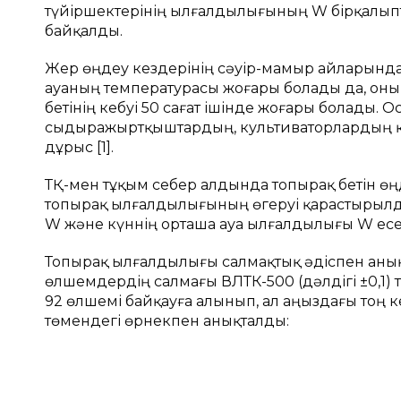
түйіршектерінің ылғалдылығының W бірқалыпт
байқалды.
Жер өңдеу кездерінің сәуір-мамыр айларында
ауаның температурасы жоғары болады да, оны
бетінің кебуі 50 сағат ішінде жоғары болады.
сыдыражыртқыштардың, культиваторлардың қо
дұрыс [1].
ТҚ-мен тұқым себер алдында топырақ бетін өңд
топырақ ылғалдылығының өгеруі қарастырылд
W және күннің орташа ауа ылғалдылығы W ес
Топырақ ылғалдылығы салмақтық әдіспен анықта
өлшемдердің салмағы ВЛТК-500 (дәлдігі ±0,1) 
92 өлшемі байқауға алынып, ал аңыздағы тоң 
төмендегі өрнекпен анықталды: