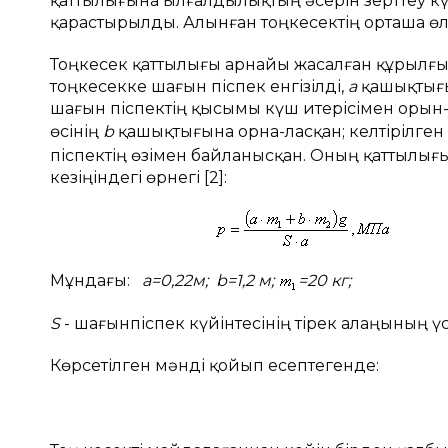
қаттылығына ылғалдылықтың әсерін зерттеу кү
қарастырылды. Алынған тоңкесектің орташа өлш
Тоңкесек қаттылығы арнайы жасалған құрылғы а
тоңкесекке шағын піспек енгізілді,
а
қашықтығы
шағын піспектің қысымы күш итерісімен орын
өсінің
b
қашықтығына орна-ласқан; келтірілген
піспектің өзімен байланысқан. Оның қаттылығы
кезіңіндегі өрнегі [2]:
Мұндағы:
а=0,22м;
b
=1,2 м;
=20 кг;
S
- шағынпіспек күйінтесінің тірек алаңының үст
Көрсетілген мәнді қойып есептегенде: