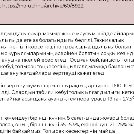
: https://moluch.ru/archive/60/8922.
 алдындағы сәуір-мамыр және маусым-шілде айлар
ығы да өте аз болатындығы белгілі. Техникалық
ы не-гізгі көрсеткіші топырақ ылғалдылығы болып
мыс құрылғыларының әсерінен болатын соққы кезінд
лануына тікелей әсер етеді. Осыған байланысты топ
 кебуі, топырақ тоңкесегінің ылғалдылыққа байланыс
далану жағдайлары зерттеуді қажет етеді.
уін
з
ерттеу жұмыстары топырақтың әр түрлі - 1610, 105
зілді. Олардың табиғи кебуі толық ылғалдылығы кетк
дегі айналасындағы ауаның температурасы 19 тан 27,5
төмендеуі бірінші күннің 8 сағат-ында жоғары бола
ақ, оның бірінші күні 35…53%, екінші күні 21...25% ж
ндігін байқаймыз. Топырақ кесектерінің майда