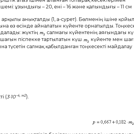
ріштік атыз ішінен алынған топырақ кесектерімен
емі: ұзындығы – 20, ені – 16 және қалындығы – 11 см
рқылы анықталды (1, а-сурет). Бөлменің ішіне қойы
на өз өсінде айналатын күйенте орнатылды. Тоңкес
-далады: жүктің
салмағы күйентенің аяғындағы к
 шағын піспекке тартылатын күш
күйенте мен ша
на түсетін салмақ қабылданған тоңкесекті майдалау
-4, м2
і (
3·10
).