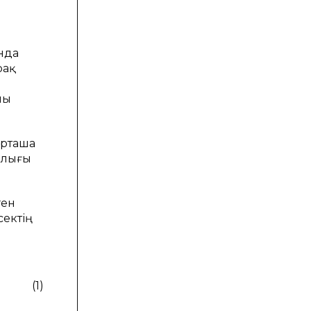
нда
рақ
ны
орташа
ылығы
ген
сектің
)