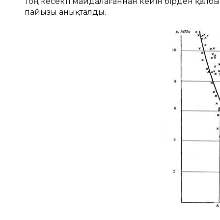
Тоң кесекті майдалағаннан кейін бірден қалбы
пайызы анықталды.