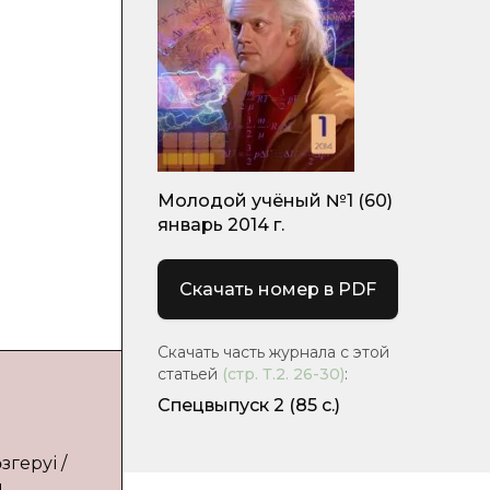
Молодой учёный №1 (60)
январь 2014 г.
Скачать номер в PDF
Скачать часть журнала с этой
статьей
(стр.
Т.2. 26-30
)
:
Спецвыпуск 2
(85 с.)
геруі /
й