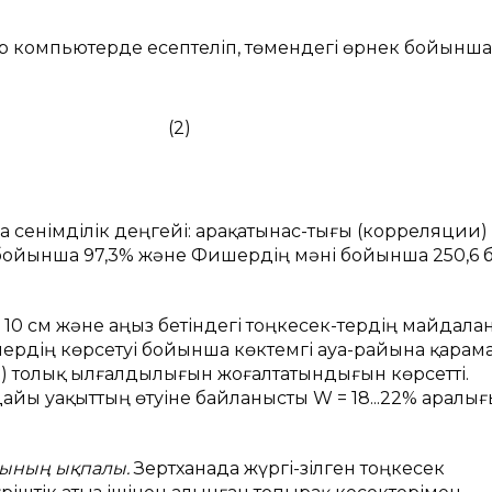
 компьютерде есептеліп, төмендегі өрнек бойынша
2)
 сенімділік деңгейі: арақатынас-тығы (корреляции)
бойынша 97,3% және Фишердің мәні бойынша 250,6 
 10 см және аңыз бетіндегі тоңкесек-тердің майдала
лердің көрсетуі бойынша көктемгі ауа-райына қарам
.90) толық ылғалдылығын жоғалтатындығын көрсетті.
йы уақыттың өтуіне байланысты W = 18...22% аралы
ғының ықпалы.
Зертханада жүргі-зілген тоңкесек