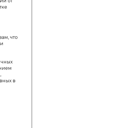
ии от
тке
ам, что
ти
ичных
ением
,
вных в