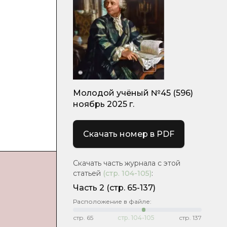
Молодой учёный №45 (596)
ноябрь 2025 г.
Скачать номер в PDF
Скачать часть журнала с этой
статьей
(стр.
104-105
)
:
Часть 2
(стр. 65-137)
Расположение в файле:
стр.
65
стр.
104-105
стр.
137