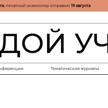
ста
, печатный экземпляр отправим
19 августа
ДОЙ У
нференции
Тематические журналы