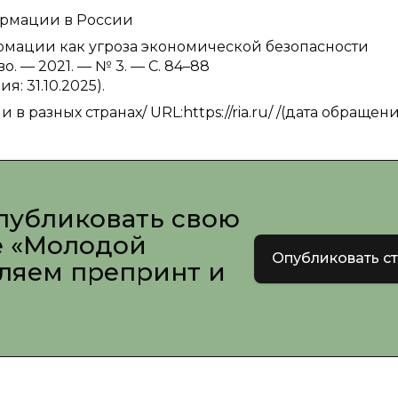
ормации в России
формации как угроза экономической безопасности
. — 2021. — № 3. — С. 84–88
я: 31.10.2025).
разных странах/ URL:https://ria.ru/ /(дата обращени
публиковать свою
е «Молодой
Опубликовать с
вляем препринт и