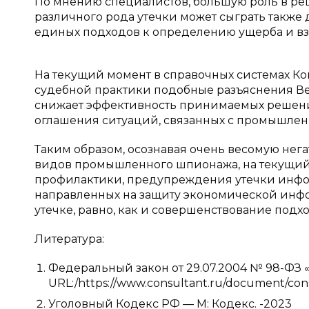
По мнению специалистов, большую роль в р
различного рода утечки может сыграть также 
единых подходов к определению ущерба и в
На текущий момент в справочных системах Кон
судебной практики подобные разъяснения Вер
снижает эффективность принимаемых решени
оглашения ситуаций, связанных с промышл
Таким образом, осознавая очень весомую нег
видов промышленного шпионажа, на текущи
профилактики, предупреждения утечки инфо
направленных на защиту экономической инфо
утечке, равно, как и совершенствование под
Литература:
Федеральный закон от 29.07.2004 № 98-ФЗ 
URL:/https://www.consultant.ru/document/co
Уголовный Кодекс РФ — М: Кодекс. -2023