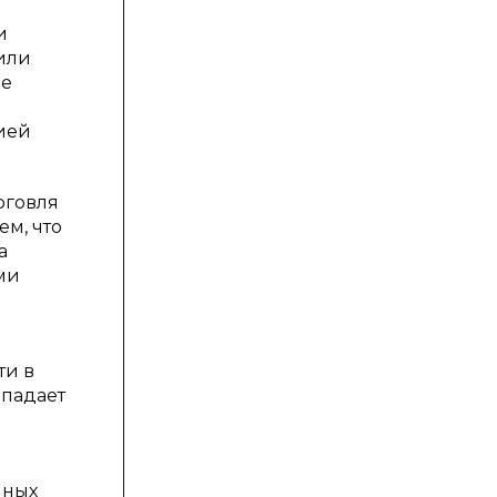
и
 или
ие
тией
рговля
ем, что
а
ми
ти в
опадает
нных