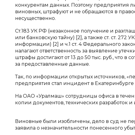
конкурентам данных. Поэтому предприятия л
виновных, штрафуют и не обращаются в правоо
несущественно.
Ст.183 УК РФ (незаконное получение и разгл
или банковскую тайну) [2], а также ст. ст. 2
информации) [2] и ч.1 ст. 4 Федерального зак
налагают ответственность за выявление утеч
штрафы достигают от 13 до 50 тыс. руб., что 
за предоставленные данные.
Так, по информации открытых источников, «
предприятия стал инцидент в Екатеринбурге в 
На ОАО «Уралмаш» сотрудницы офиса в течен
копии документов, технических разработок и
Виновные были изобличены, дело в суд не пер
заявила о незначительности понесенного убытк