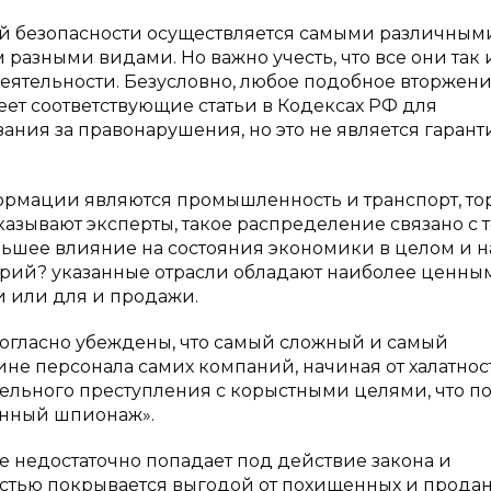
й безопасности осуществляется самыми различным
разными видами. Но важно учесть, что все они так
деятельности. Безусловно, любое подобное вторжен
ет соответствующие статьи в Кодексах РФ для
ания за правонарушения, но это не является гаран
мации являются промышленность и транспорт, то
азывают эксперты, такое распределение связано с т
ьшее влияние на состояния экономики в целом и н
орий? указанные отрасли обладают наиболее ценны
 или для и продажи.
огласно убеждены, что самый сложный и самый
не персонала самих компаний, начиная от халатнос
ельного преступления с корыстными целями, что п
нный шпионаж».
е недостаточно попадает под действие закона и
остью покрывается выгодой от похищенных и прода