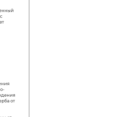
ленный
с
ет
ения
о-
ведения
ерба от