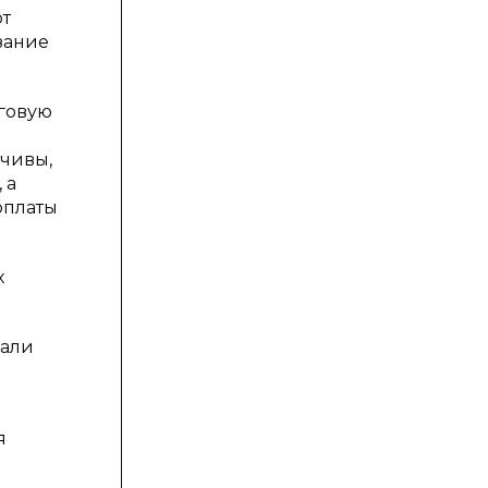
ют
зание
оговую
ечивы,
 а
оплаты
х
вали
я