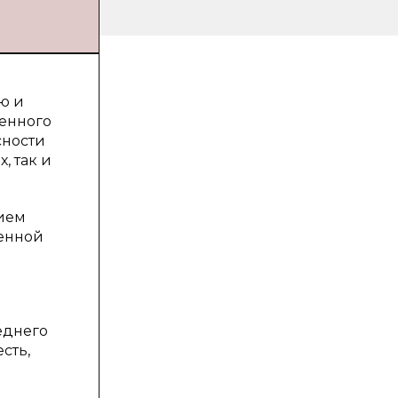
ю и
шенного
сности
, так и
чием
менной
еднего
сть,