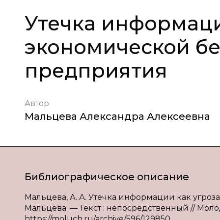
Утечка информаци
экономической б
предприятия
Автор
Мальцева Александра Алексеевна
Библиографическое описание
Мальцева, А. А. Утечка информации как угроз
Мальцева. — Текст : непосредственный // Молодо
https://moluch.ru/archive/596/129850.