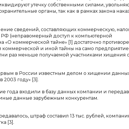
иквидируют утечку собственными силами, увольня
хранительные органы, так как в рамках закона нака
ашение сведений, составляющих коммерческую, нал
72 УК РФ (неправомерный доступ к компьютерной
она «О коммерческой тайне» [1] достаточно противор
ки коммерческой и иной тайны на само предприятие,
в сотни раз меньше получаемой участниками хищения 
первым в России известным делом о хищении данны
2003 году» [3].
ие года входили в базу данных компании и переда
 иные данные зарубежным конкурентам.
едавалось, штраф составил 13 тыс. рублей, компани
а [3].