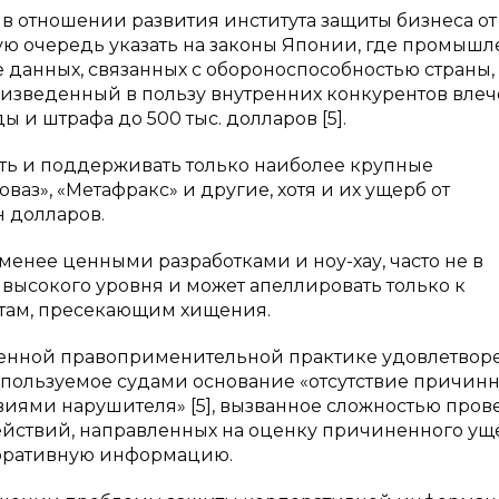
 в отношении развития института защиты бизнеса от
ую очередь указать на законы Японии, где промыш
данных, связанных с обороноспособностью страны, 
изведенный в пользу внутренних конкурентов влеч
ы и штрафа до 500 тыс. долларов [5].
ать и поддерживать только наиболее крупные
ваз», «Метафракс» и другие, хотя и их ущерб от
 долларов.
енее ценными разработками и ноу-хау, часто не в
высокого уровня и может апеллировать только к
ктам, пресекающим хищения.
менной правоприменительной практике удовлетвор
спользуемое судами основание «отсутствие причинн
виями нарушителя» [5], вызванное сложностью про
ействий, направленных на оценку причиненного ущ
поративную информацию.