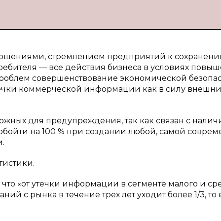
ношениями, стремлением предприятий к сохранени
ебителя — все действия бизнеса в условиях повы
 проблем совершенствование экономической безопа
чки коммерческой информации как в силу внешних
ожных для предупреждения, так как связан с нали
обойти на 100 % при создании любой, самой совре
.
тистики.
, что «от утечки информации в сегменте малого и ср
й с рынка в течение трех лет уходит более 1/3, то е