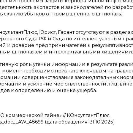
ешении проблемы защиты корпоративной информац
деятельность экспертов и законодателей по разрабо
зысканию убытков от промышленного шпионажа.
сультантПлюс, Юрист, Гарант отсутствуют в разделах
ховного Суда РФ и Суда по интеллектуальным прав
й и доверие предпринимателей к результативнос
енным шпионажем и интеллектуальными хищениями.
ативную роль утечки информации в результате разл
й момент необходимо признать ключевым направл
рмации совершенствование законодательных норм
рмации и усиление мер ответственности лиц, вино
ходов к определению и оценке ущерба.
«О коммерческой тайне» // КОнсултантПлюс.
ns_doc_LAW_48699 (дата обращения: 31.10.2025)