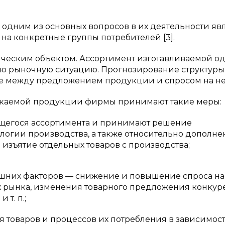
дним из основных вопросов в их деятельности яв
 на конкретные группы потребителей [3].
ическим объектом. Ассортимент изготавливаемой 
ую рыночную ситуацию. Прогнозирование структуры
ие между предложением продукции и спросом на не
скаемой продукции фирмы принимают такие меры:
гося ассортимента и принимают решение
ологии производства, а также относительно дополн
изъятие отдельных товаров с производства;
их факторов — снижение и повышение спроса на
х рынка, изменения товарного предложения конкуре
т. п.;
оваров и процессов их потребления в зависимост