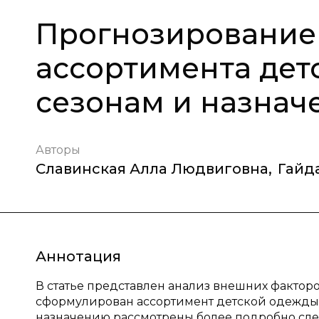
Прогнозирование
ассортимента дет
сезонам и назна
Авторы
Славинская Алла Людвиговна
,
Гайд
Аннотация
В статье представлен анализ внешних фактор
сформулирован ассортимент детской одежды 
назначению рассмотрены более подробно сл