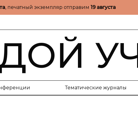
ста
, печатный экземпляр отправим
19 августа
ДОЙ У
нференции
Тематические журналы