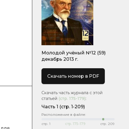
Молодой учёный №12 (59)
декабрь 2013 г.
Скачать номер в PDF
Скачать часть журнала с этой
статьей
(стр.
175-179
)
:
Часть 1
(стр. 1-209)
Расположение в файле:
о
стр.
1
стр.
175-179
стр.
209
 для