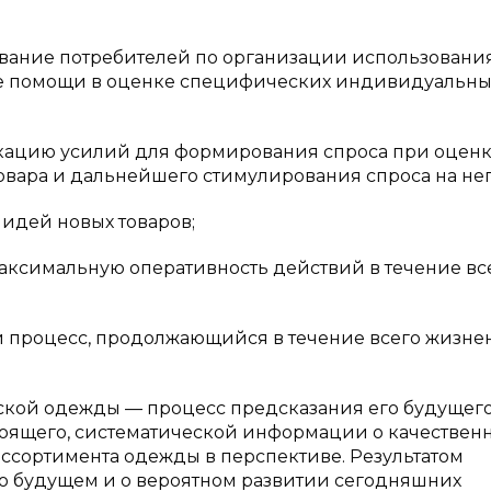
ание потребителей по организации использовани
ие помощи в оценке специфических индивидуальны
цию усилий для формирования спроса при оценк
вара и дальнейшего стимулирования спроса на нег
дей новых товаров;
симальную оперативность действий в течение вс
процесс, продолжающийся в течение всего жизне
ской одежды — процесс предсказания его будущег
стоящего, систематической информации о качествен
ассортимента одежды в перспективе. Результатом
 о будущем и о вероятном развитии сегодняшних