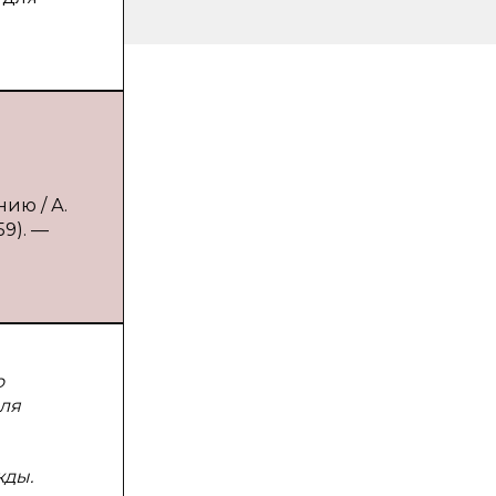
ию / А.
59). —
о
ля
жды.