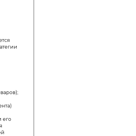
ется
ратегии
варов);
ента)
 его
я
ей