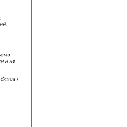
,
ий.
ъема
и и не
аблица 1