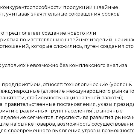
и конкурентоспособности продукции швейные
т, учитывая значительные сокращения сроков
то предполагает создание нового или
риятия по изготовлению швейных изделий, начина
 отношений, которые сложились, путём создания ст
условиях невозможно без комплексного анализа
 предприятием, относят: технологические (уровень
 международные (влияние международного рынка то
анятости, стабильность национальной валюты);
а, правительственные постановления, указы презид
риятию различных групп населения); рыночные
еделение сегментов, перспектива развития рынка и
щие на рынке товаров, возможность сосуществовани
м для своевременного выявления угроз и возможност