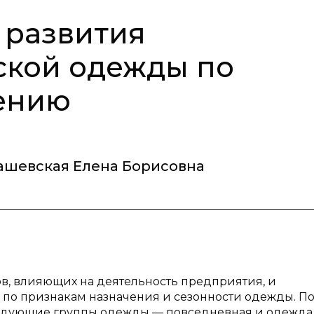
 развития
ской одежды по
чению
ашевская Елена Борисовна
ов, влияющих на деятельность предприятия, и
по признакам назначения и сезонности одежды. П
едующие группы одежды — повседневная и одежда