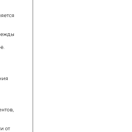
ляется
одежды
ё.
ения
нтов,
и от