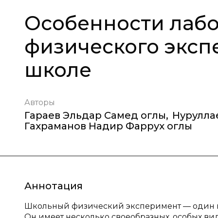
Особенности лаб
физического эксп
школе
Авторы
Гараев Эльдар Самед оглы
,
Нурулла
Гахраманов Надир Фаррух оглы
Аннотация
Школьный физический эксперимент — один и
Он имеет несколько своеобразных, особых вид