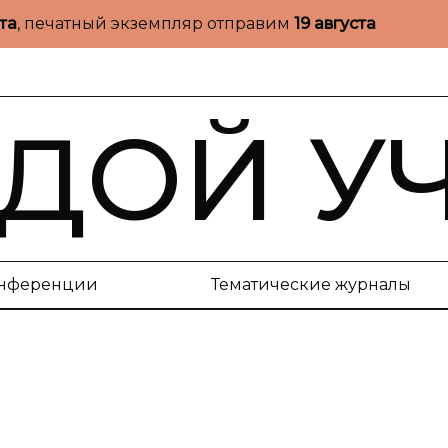
ста
, печатный экземпляр отправим
19 августа
ДОЙ У
нференции
Тематические журналы