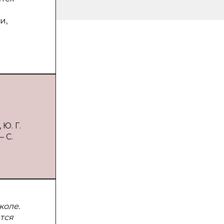
и,
Ю. Г.
— С.
коле.
тся