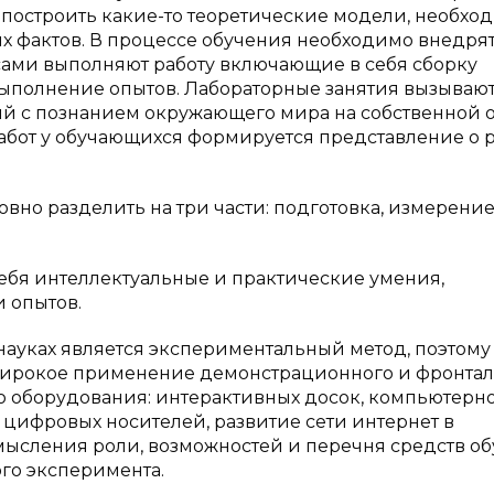
ы построить какие-то теоретические модели, необхо
х фактов. В процессе обучения необходимо внедря
сами выполняют работу включающие в себя сборку
выполнение опытов. Лабораторные занятия вызываю
ый с познанием окружающего мира на собственной 
бот у обучающихся формируется представление о 
но разделить на три части: подготовка, измерение
бя интеллектуальные и практические умения,
 опытов.
ауках является экспериментальный метод, поэтому
широкое применение демонстрационного и фронтал
о оборудования: интерактивных досок, компьютерн
цифровых носителей, развитие сети интернет в
ысления роли, возможностей и перечня средств об
го эксперимента.