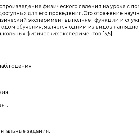
спроизведение физического явления на уроке с п
доступных для его проведения. Это отражение науч
изический эксперимент выполняет функции и служ
тодом обучения, является одним из видов нагляднос
ольных физических экспериментов [3,5]:
 наблюдения.
ния.
нт.
ентальные задания.