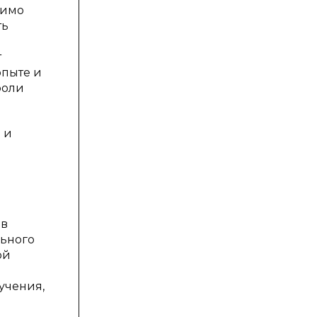
димо
ть
т
опыте и
роли
 и
 в
ьного
ой
учения,