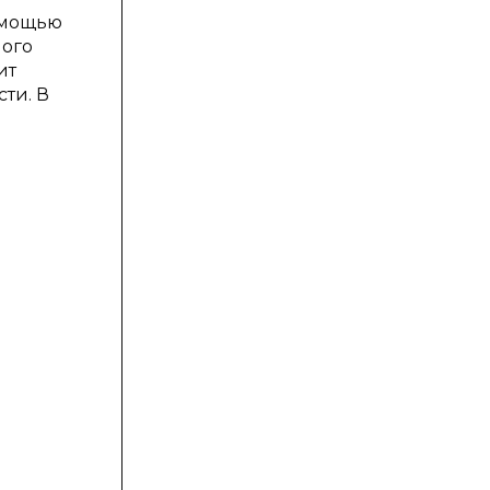
омощью
ного
ит
ти. В