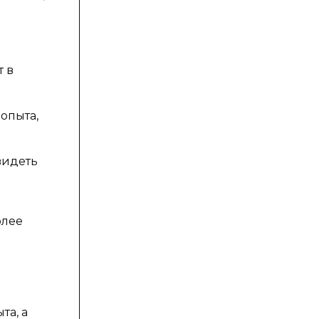
т в
опыта,
видеть
олее
та, а