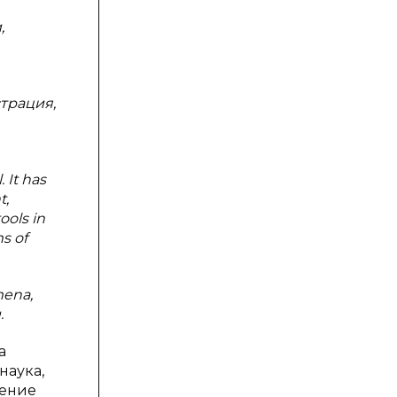
,
трация,
 It has
t,
ools in
s of
mena,
.
а
наука,
дение