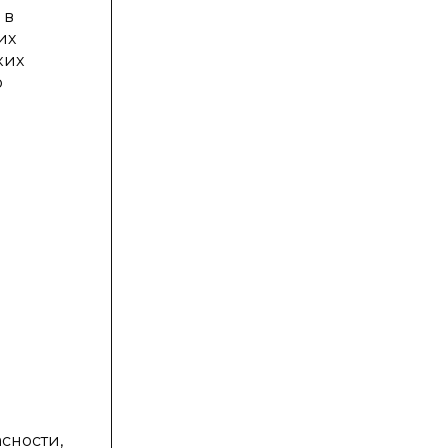
 в
их
ких
о
сности,