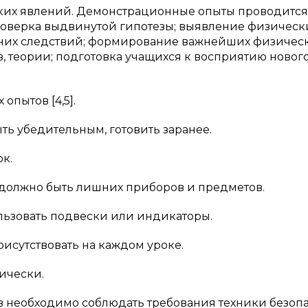
ких явлений. Демонстрационные опыты проводится
роверка выдвинутой гипотезы; выявление физическ
 них следствий; формирование важнейших физичес
з, теории; подготовка учащихся к восприятию новог
пытов [4,5].
ь убедительным, готовить заранее.
к.
не должно быть лишних приборов и предметов.
льзовать подвески или индикаторы.
исутствовать на каждом уроке.
ически.
 необходимо соблюдать требования техники безопа