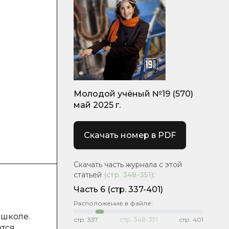
Молодой учёный №19 (570)
май 2025 г.
Скачать номер в PDF
Скачать часть журнала с этой
статьей
(стр.
348-351
)
:
Часть 6
(стр. 337-401)
Расположение в файле:
школе.
стр.
337
стр.
348-351
стр.
401
ется