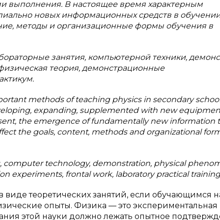
и выполнения. В настоящее время характерным
пиально новых информационных средств в обучении
ние, методы и организационные формы обучения в
бораторные занятия, компьютерной техники, демонс
физическая теория, демонстрационные
актикум.
ortant methods of teaching physics in secondary school.
 developing, expanding, supplemented with new equipmen
ent, the emergence of fundamentally new information t
ffect the goals, content, methods and organizational form
es, computer technology, demonstration, physical pheno
 experiments, frontal work, laboratory practical training
в виде теоретических занятий, если обучающимся н
зические опыты. Физика — это экспериментальная 
здания этой науки должно лежать опытное подтверж