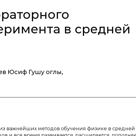
ораторного
еримента в средней
ев Юсиф Гушу оглы
,
з важнейших методов обучения физике в средней 
ов и все время развивается, расширяется, пополня