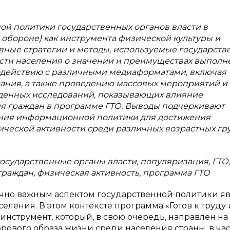
ой политики государственных органов власти в
и обороне) как инструмента физической культуры и
вные стратегии и методы, используемые государст
ти населения о значении и преимуществах выполн
одействию с различными медиаформатами, включая
дания, а также проведению массовых мероприятий и 
еденных исследований, показывающих влияние
я граждан в программе ГТО. Выводы подчеркивают
ния информационной политики для достижения
ической активности среди различных возрастных гр
осударственные органы власти, популяризация, ГТО,
граждан, физическая активность, программа ГТО
чно важным аспектом государственной политики яв
еления. В этом контексте программа «Готов к труду 
инструмент, который, в свою очередь, направлен на
ового образа жизни среди населения страны, в ча