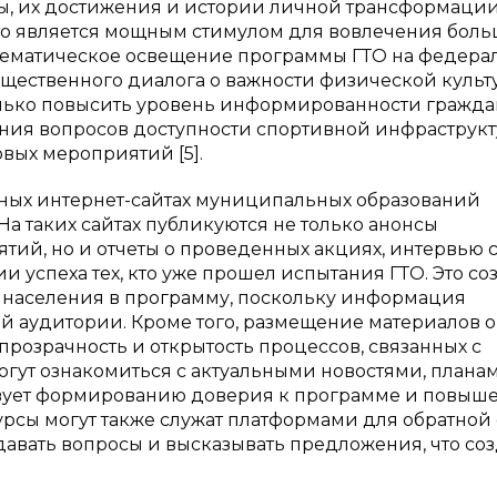
ы, их достижения и истории личной трансформаци
что является мощным стимулом для вовлечения боль
стематическое освещение программы ГТО на федера
щественного диалога о важности физической культ
только повысить уровень информированности гражда
ения вопросов доступности спортивной инфраструкт
вых мероприятий [5].
ых интернет-сайтах муниципальных образований
а таких сайтах публикуются не только анонсы
ий, но и отчеты о проведенных акциях, интервью 
и успеха тех, кто уже прошел испытания ГТО. Это со
я населения в программу, поскольку информация
й аудитории. Кроме того, размещение материалов о
розрачность и открытость процессов, связанных с
гут ознакомиться с актуальными новостями, плана
ствует формированию доверия к программе и повы
сурсы могут также служат платформами для обратной 
давать вопросы и высказывать предложения, что соз