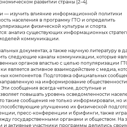
ономическом развитии страны [2–4].
тьи — изучить влияние информационной политики
ность населения в программу ГТО и определить
ляризации физической культуры и спорта.
тся: анализ существующих информационных стратег
 моделей коммуникации.
льных документах, а также научную литературу в д
ить следующие каналы коммуникации, которые явл
енных органов властью с целью популяризации ГТ
и является активное взаимодействие с медиа, кот
ажных компонентов. Подготовка официальных сообщ
 направленную на информирование общественности
 Эти сообщения всегда четкие, доступные и
озволяет повышать уровень осведомленности насел
что такие сообщения не только информировали, но и
 способствующие улучшению их физической подгото
енции, пресс-конференции и брифинги, также игр
ежду государственными органами и обществом. На 
ти и активные участники программы делились свои