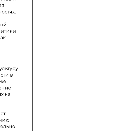
ая
остях,
ной
литики
как
ультуру
сти в
кже
ение
х на
о
ет
ению
тельно