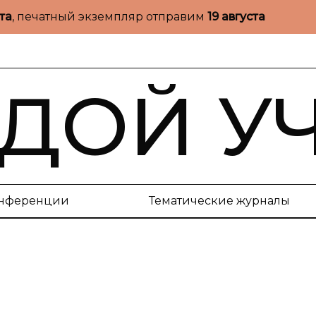
ста
, печатный экземпляр отправим
19 августа
ДОЙ У
нференции
Тематические журналы