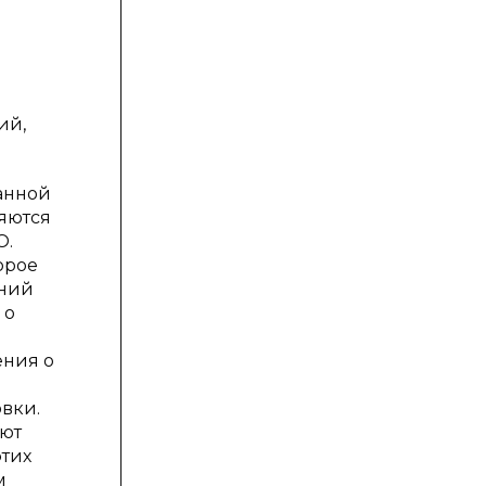
ий,
анной
яются
О.
орое
ений
 о
ения о
вки.
ают
этих
м