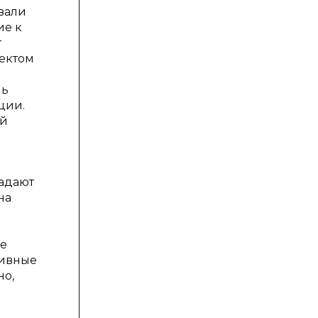
вали
ие к
т
ектом
чь
ции.
ий
ладают
на
не
тивные
но,