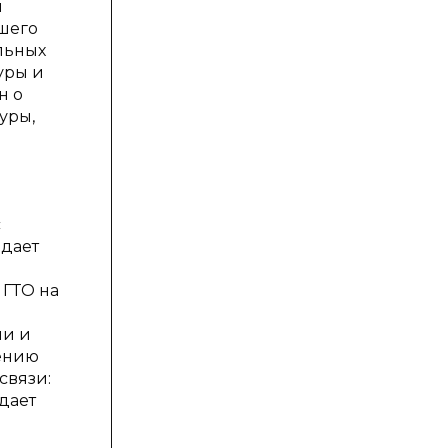
и
шего
льных
уры и
н о
уры,
с
здает
 ГТО на
ми и
шению
связи:
дает