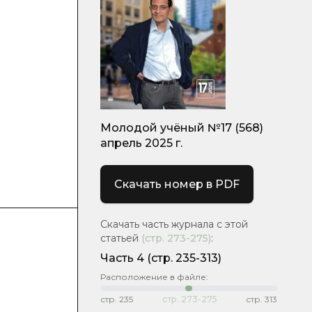
Молодой учёный №17 (568)
апрель 2025 г.
Скачать номер в PDF
Скачать часть журнала с этой
статьей
(стр.
273-275
)
:
Часть 4
(стр. 235-313)
Расположение в файле:
стр.
235
стр.
273-275
стр.
313