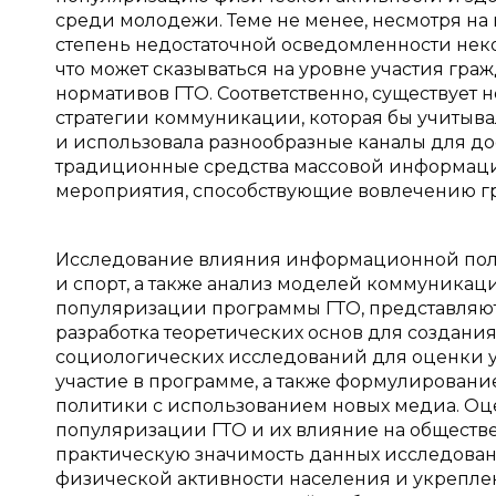
среди молодежи. Теме не менее, несмотря на
степень недостаточной осведомленности неко
что может сказываться на уровне участия гр
нормативов ГТО. Соответственно, существует
стратегии коммуникации, которая бы учитыв
и использовала разнообразные каналы для до
традиционные средства массовой информации
мероприятия, способствующие вовлечению гр
Исследование влияния информационной поли
и спорт, а также анализ моделей коммуникац
популяризации программы ГТО, представляют 
разработка теоретических основ для создан
социологических исследований для оценки у
участие в программе, а также формулирова
политики с использованием новых медиа. О
популяризации ГТО и их влияние на обществ
практическую значимость данных исследован
физической активности населения и укреплен