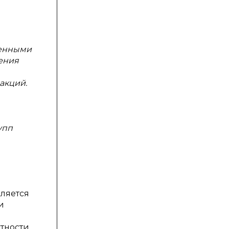
венными
ения
акций.
упп
ляется
и
стности