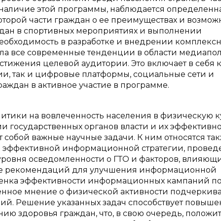
 наличие этой программы, наблюдается определенн
торой части граждан о ее преимуществах и возможн
аждан в спортивных мероприятиях и выполнении
 необходимость в разработке и внедрении комплекс
ала все современные тенденции в области медиапо
стижения целевой аудитории. Это включает в себя 
, так и цифровые платформы, социальные сети и
аждан в активное участие в программе.
тики на вовлеченность населения в физическую к
ии государственных органов власти и их эффективно
собой важные научные задачи. К ним относятся та
ия эффективной информационной стратегии, провед
ровня осведомленности о ГТО и факторов, влияющи
ние рекомендаций для улучшения информационной
ценка эффективности информационных кампаний п
енное мнение о физической активности подчеркива
ий. Решение указанных задач способствует повыш
ию здоровья граждан, что, в свою очередь, положи