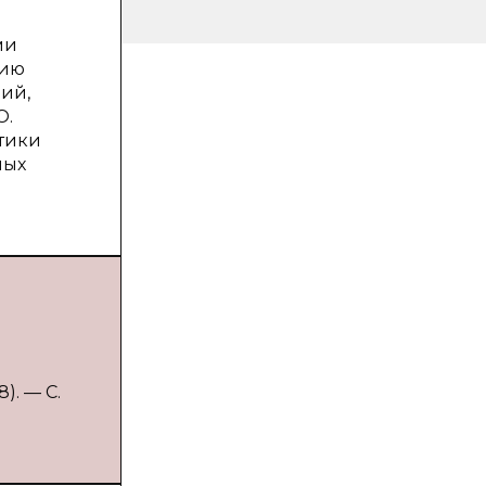
ми
нию
ий,
О.
тики
ных
). — С.