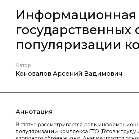
Информационная 
государственных 
популяризации к
Автор
Коновалов Арсений Вадимович
Аннотация
В статье рассматривается роль информационн
популяризации комплекса ГТО (Готов к труду 
здорового образа жизни. Анализируются осно