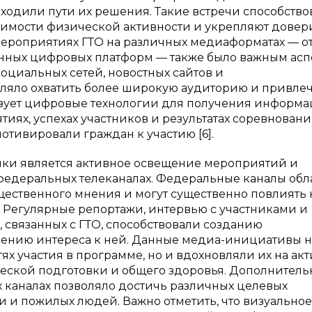
ходили пути их решения. Такие встречи способство
имости физической активности и укрепляют довер
ероприятиях ГТО на различных медиаформатах — о
нных цифровых платформ — также было важным асп
циальных сетей, новостных сайтов и
ляло охватить более широкую аудиторию и привле
зует цифровые технологии для получения информа
иях, успехах участников и результатах соревнован
тивировали граждан к участию [6].
ки является активное освещение мероприятий и
 федеральных телеканалах. Федеральные каналы об
ственного мнения и могут существенно повлиять 
 Регулярные репортажи, интервью с участниками и
 связанных с ГТО, способствовали созданию
ению интереса к ней. Данные медиа-инициативы 
х участия в программе, но и вдохновляли их на ак
еской подготовки и общего здоровья. Дополнитель
каналах позволяло достичь различных целевых
и и пожилых людей. Важно отметить, что визуальное