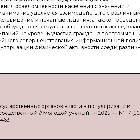
ния осведомленности населения о значении и
е внимание уделяется взаимодействию с различны
телевидение и печатные издания, а также проведе
же обсуждаются результаты проведенных исследован
аний на уровень участия граждан в программе ГТ
ейшего совершенствования информационной поли
опуляризации физической активности среди различ
осударственных органов власти в популяризации
осредственный // Молодой ученый. — 2025. — № 17 (568
4463.