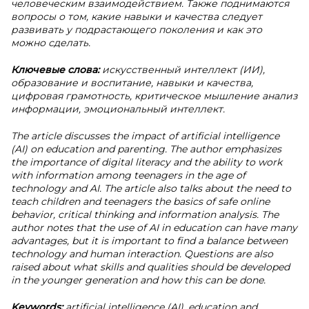
человеческим взаимодействием. Также поднимаются
вопросы о том, какие навыки и качества следует
развивать у подрастающего поколения и как это
можно сделать.
Ключевые слова:
искусственный интеллект (ИИ),
образование и воспитание, навыки и качества,
цифровая грамотность, критическое мышление анализ
информации, эмоциональный интеллект.
The article discusses the impact of artificial intelligence
(AI) on education and parenting. The author emphasizes
the importance of digital literacy and the ability to work
with information among teenagers in the age of
technology and AI. The article also talks about the need to
teach children and teenagers the basics of safe online
behavior, critical thinking and information analysis. The
author notes that the use of AI in education can have many
advantages, but it is important to find a balance between
technology and human interaction. Questions are also
raised about what skills and qualities should be developed
in the younger generation and how this can be done.
Keywords:
artificial intelligence (AI), education and