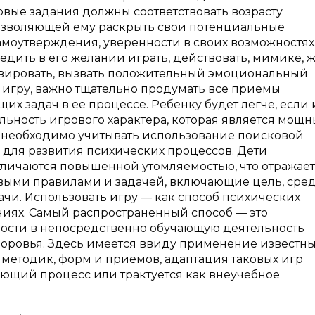
овые задания должны соответствовать возрасту
озволяющей ему раскрыть свои потенциальные
самоутверждения, уверенности в своих возможностях
ить в его желании играть, действовать, мимике, ж
ивировать, вызвать положительный эмоциональный
ь игру, важно тщательно продумать все приемы
х задач в ее процессе. Ребенку будет легче, если 
льность игрового характера, которая является мощ
е необходимо учитывать использование поисковой
 для развития психических процессов. Дети
личаются повышенной утомляемостью, что отражает
овыми правилами и задачей, включающие цель, сред
ачи. Использовать игру — как способ психических
ниях. Самый распространенный способ — это
ости в непосредственно обучающую деятельность
оровья. Здесь имеется ввиду применение известн
методик, форм и приемов, адаптация таковых игр
ающий процесс или трактуется как внеучебное