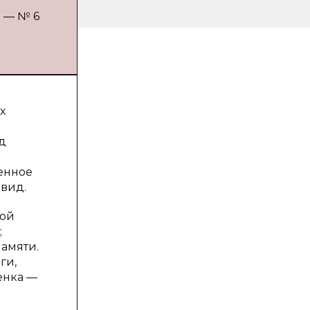
. — № 6
х
д
л
енное
вид.
кой
;
амяти.
ги,
енка —