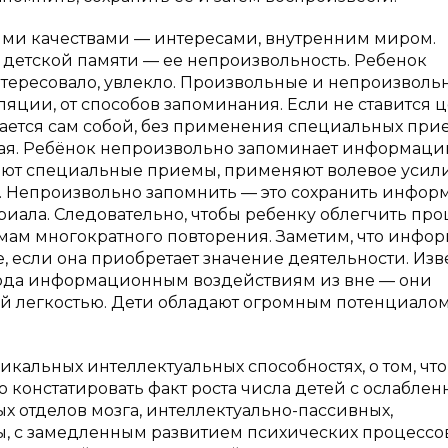
ными качествами — интересами, внутренним миром.
я детской памяти — ее непроизвольность. Ребенок
аинтересовало, увлекло. Произвольные и непроизволь
ляции, от способов запоминания. Если не ставится 
нается сам собой, без применения специальных при
ная. Ребёнок непроизвольно запоминает информаци
яют специальные приемы, применяют волевое усили
и. Непроизвольно запомнить — это сохранить инфо
иала. Следовательно, чтобы ребенку облегчить про
мам многократного повторения. Заметим, что инфо
 если она приобретает значение деятельности. Изве
 рода информационным воздействиям из вне — они
ой легкостью. Дети обладают огромным потенциало
никальных интеллектуальных способностях, о том, чт
о констатировать факт роста числа детей с ослабле
 отделов мозга, интеллектуально-пассивных,
, с замедленным развитием психических процессов