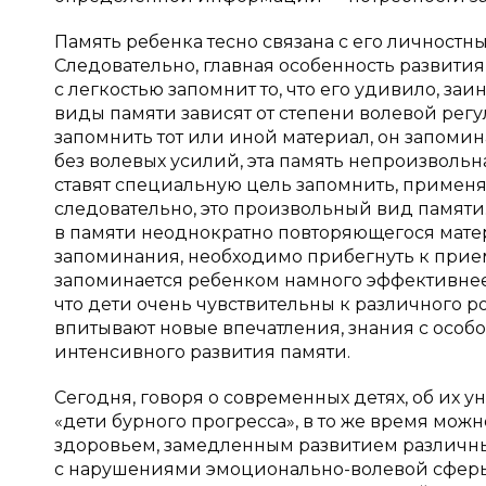
Память ребенка тесно связана с его личност
Следовательно, главная особенность развити
с легкостью запомнит то, что его удивило, з
виды памяти зависят от степени волевой регу
запомнить тот или иной материал, он запоми
без волевых усилий, эта память непроизволь
ставят специальную цель запомнить, примен
следовательно, это произвольный вид памят
в памяти неоднократно повторяющегося матер
запоминания, необходимо прибегнуть к прие
запоминается ребенком намного эффективнее,
что дети очень чувствительны к различного
впитывают новые впечатления, знания с особ
интенсивного развития памяти.
Сегодня, говоря о современных детях, об их у
«дети бурного прогресса», в то же время можн
здоровьем, замедленным развитием различных
с нарушениями эмоционально-волевой сферы