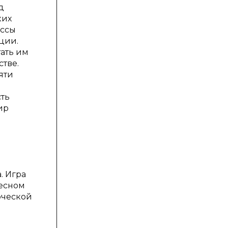
д
ких
ессы
ции.
ать им
тве.
яти
-
сть
ир
. Игра
тесном
рческой