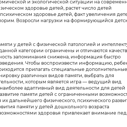
омической и экологической ситуации на современ
изическом здоровье детей, растет число детей
а психическом здоровье детей, факт увеличения дет
порим. Возросли нагрузки на формирующийся детс
амяти у детей с физической патологией и интеллект
 данной категории ограничены и отличаются качес
чность запоминания снижена, информация быстро
оизведения. Чтобы воспроизвести информацию, ребе
риходится прилагать специальные дополнительны
енировку различных видов памяти, выбрать для
ельности, которым является игра — ведущий вид
 наиболее адаптивный вид деятельности для детей
Развитие памяти детей с ограниченными возможнос
я их дальнейшего физического, психического разви
вития памяти у детей дошкольного возраста
возможностями здоровья привлекает внимание пед