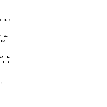
.
естах,
игра
ным
ся на
ства
ых