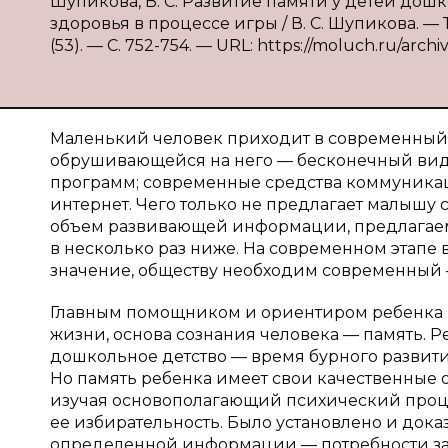
Шупикова, В. С. Развитие памяти у детей до
здоровья в процессе игры / В. С. Шупикова. —
(53). — С. 752-754. — URL: https://moluch.ru/archi
Маленький человек приходит в современный 
обрушивающейся на него — бесконечный ви
программ; современные средства коммуника
интернет. Чего только не предлагает малышу
объем развивающей информации, предлагаем
в несколько раз ниже. На современном этапе
значение, обществу необходим современны
Главным помощником и ориентиром ребенка 
жизни, основа сознания человека — память. Ре
дошкольное детство — время бурного развит
Но память ребенка имеет свои качественные 
изучая основополагающий психический проце
ее избирательность. Было установлено и доказ
определенной информации — потребности запо