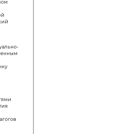
ном
ей
кий
уально-
твенным
нку
е
тями
тия
агогов