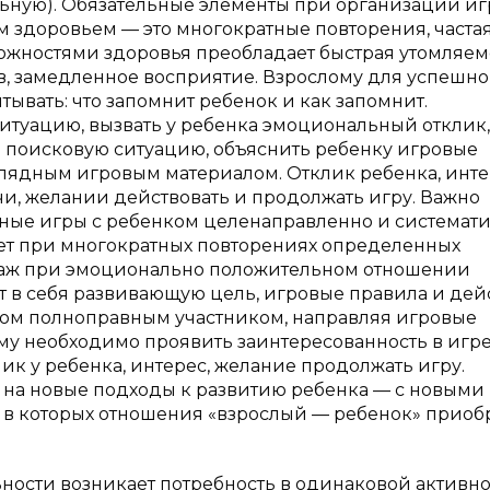
льную). Обязательные элементы при организации и
м здоровьем — это многократные повторения, часта
ожностями здоровья преобладает быстрая утомляем
в, замедленное восприятие. Взрослому для успешн
ывать: что запомнит ребенок и как запомнит.
ситуацию, вызвать у ребенка эмоциональный отклик,
ы поисковую ситуацию, объяснить ребенку игровые
глядным игровым материалом. Отклик ребенка, инт
чи, желании действовать и продолжать игру. Важно
ьные игры с ребенком целенаправленно и системати
жет при многократных повторениях определенных
гаж при эмоционально положительном отношении
т в себя развивающую цель, игровые правила и дей
нком полноправным участником, направляя игровые
му необходимо проявить заинтересованность в игре
ик у ребенка, интерес, желание продолжать игру.
на новые подходы к развитию ребенка — с новыми
в которых отношения «взрослый — ребенок» приоб
ьности возникает потребность в одинаковой активн