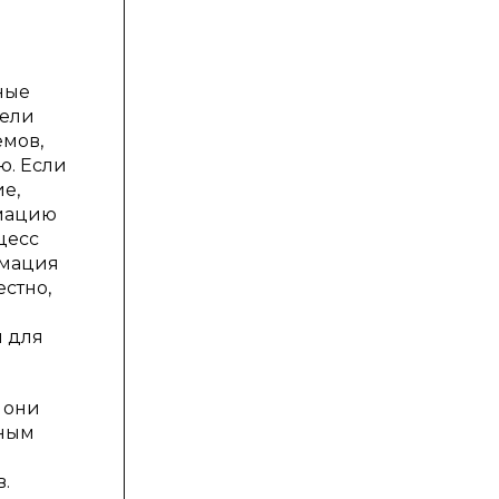
ные
цели
емов,
ю. Если
е,
рмацию
цесс
рмация
стно,
м для
о они
нным
.