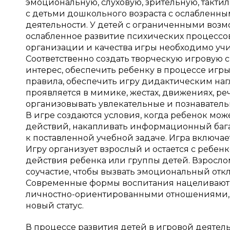
эмоциональную, слуховую, зрительную, такти
с детьми дошкольного возраста с ослабленны
деятельности. У детей с ограниченными возм
ослабленное развитие психических процессо
организации и качества игры необходимо учит
Соответственно создать творческую игровую 
интерес, обеспечить ребенку в процессе игр
правила, обеспечить игру дидактическим на
проявляется в мимике, жестах, движениях, ре
организовывать увлекательные и познавател
В игре создаются условия, когда ребенок мо
действий, накапливать информационный ба
к поставленной учебной задаче. Игра включае
Игру организует взрослый и остается с ребе
действия ребенка или группы детей. Взросло
соучастие, чтобы вызвать эмоциональный откл
Современные формы воспитания нацеливают 
личностно-ориентированными отношениями, 
новый статус.
В процессе развития детей в игровой деятел