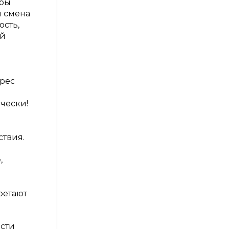
гры
я смена
ость,
ой
ерес
чески!
ствия.
,
ретают
ости