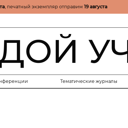
ста
, печатный экземпляр отправим
19 августа
ДОЙ У
нференции
Тематические журналы