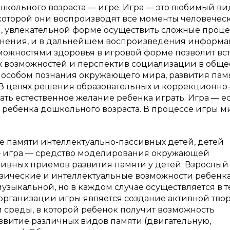
школьного возраста — игре. Игра — это любимый ви
 которой они воспроизводят все моменты человечес
й, увлекательной форме осуществить сложные проц
ранения, и в дальнейшем воспроизведения информа
можностями здоровья в игровой форме позволит вст
ых возможностей и перспектив социализации в общес
особом познания окружающего мира, развития пам
. В целях решения образовательных и коррекционно
ть естественное желание ребенка играть. Игра — е
я ребенка дошкольного возраста. В процессе игры м
е памяти интеллектуально-пассивных детей, детей
 — игра — средство моделирования окружающей
тивных приемов развития памяти у детей. Взрослый
зические и интеллектуальные возможности ребенка
узыкальной, но в каждом случае осуществляется в 
 организации игры является создание активной тво
 среды, в которой ребенок получит возможность
звитие различных видов памяти (двигательную,