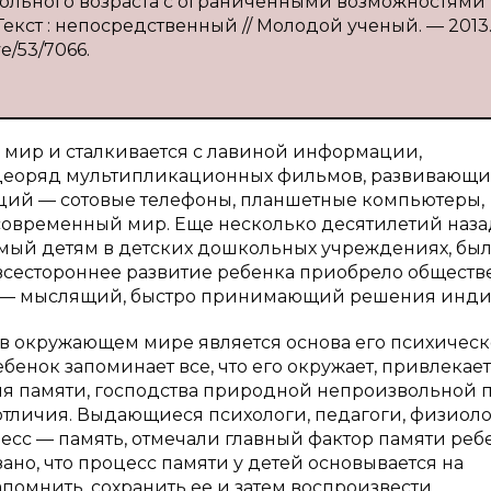
школьного возраста с ограниченными возможностями
 Текст : непосредственный // Молодой ученый. — 2013
ve/53/7066.
мир и сталкивается с лавиной информации,
деоряд мультипликационных фильмов, развивающи
ций — сотовые телефоны, планшетные компьютеры,
 современный мир. Еще несколько десятилетий наза
ый детям в детских дошкольных учреждениях, бы
 всестороннее развитие ребенка приобрело обществ
й — мыслящий, быстро принимающий решения инди
в окружающем мире является основа его психичес
бенок запоминает все, что его окружает, привлекает
ия памяти, господства природной непроизвольной п
отличия. Выдающиеся психологи, педагоги, физиоло
сс — память, отмечали главный фактор памяти реб
ано, что процесс памяти у детей основывается на
мнить, сохранить ее и затем воспроизвести.