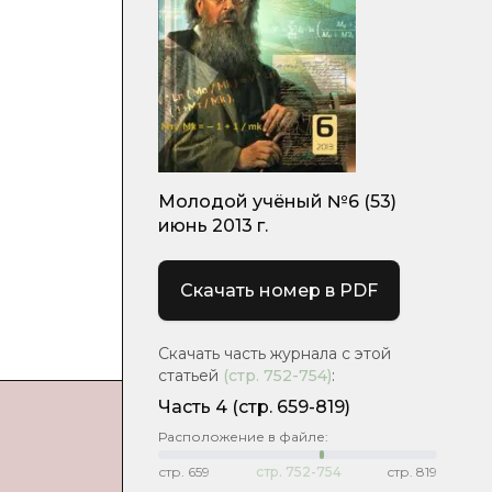
Молодой учёный №6 (53)
июнь 2013 г.
Скачать номер в PDF
Скачать часть журнала с этой
статьей
(стр.
752-754
)
:
Часть 4
(стр. 659-819)
Расположение в файле:
стр.
659
стр.
752-754
стр.
819