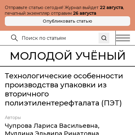
Отправьте статью сегодня! Журнал выйдет
22 августа
,
печатный экземпляр отправим
26 августа
Опубликовать статью
МОЛОДОЙ УЧЁНЫЙ
Технологические особенности
производства упаковки из
вторичного
полиэтилентерефталата (ПЭТ)
Авторы
Чупрова Лариса Васильевна
,
Муллина Эльвира Ринатовна