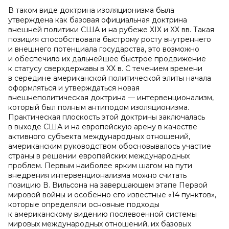
В таком виде доктрина изоляционизма была
утверждена как базовая официальная доктрина
внешней политики США и на рубеже ХIХ и ХХ вв. Такая
позиция способствовала быстрому росту внутреннего
и внешнего потенциала государства, это возможно
и обеспечило их дальнейшее быстрое продвижение
к статусу сверхдержавы в ХХ в. С течением времени
в середине американской политической элиты начала
оформляться и утверждаться новая
внешнеполитическая доктрина — интервенционализм,
который был полным антиподом изоляционизма.
Практическая плоскость этой доктрины заключалась
в выходе США и на европейскую арену в качестве
активного субъекта международных отношений,
американским руководством обосновывалось участие
страны в решении европейских международных
проблем. Первым наиболее ярким шагом на пути
внедрения интервенционализма можно считать
позицию В. Вильсона на завершающем этапе Первой
мировой войны и особенно его известные «14 пунктов»,
которые определяли основные подходы
к американскому видению послевоенной системы
мировых международных отношений, их базовых