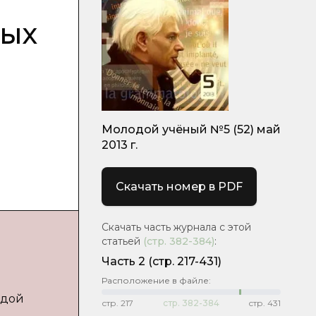
ных
Молодой учёный №5 (52) май
2013 г.
Скачать номер в PDF
Скачать часть журнала с этой
статьей
(стр.
382-384
)
:
Часть 2
(стр. 217-431)
Расположение в файле:
одой
стр.
217
стр.
382-384
стр.
431