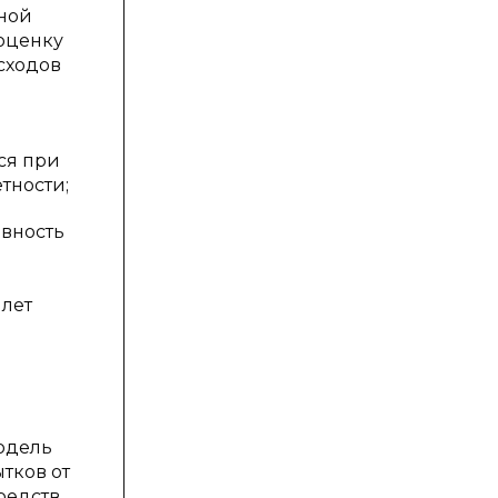
ной
оценку
сходов
ся при
тности;
овность
 лет
одель
тков от
редств