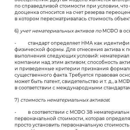
по справедливой стоимости при условии, что
дооценка относится на счет резерва переоценк
в котором пересматривалась стоимость объект
6)
учет нематериальных активов по
МСФО в ос
- стандарт определяет НМА как идентифи
физической формы. Для отнесения актива к 
выполнения следующих условий: нематериаль
компании над этим активом; способность ак
и приведенные критерии признания формаль
существенного факта. Требуется правовая ос
может быть патент, свидетельство и т. д., а М
в соответствии с международными стандарта
7)
стоимость нематериальных активов
:
- в соответствии с МСФО 38 нематериальны
первоначальной стоимости, которая определя
просто установить первоначальную стоимость