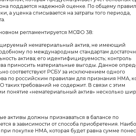
 она поддается надежной оценке. По общему прави
и, а уценка списывается на затраты того периода,
а.
новном регламентируется МСФО 38:
цируемый нематериальный актив, не имеющий
подобному по международным стандартам достаточ
ность актива; его идентифицируемость; контроль
тива приносить материальные выгоды. Данное опре
но соответствуют РСБУ за исключением одного
нова по российским правилам для признания НМА, 
СФО таких требований не содержит. В связи с этим
ми понятие «нематериальный актив» несколько шир
е активы должны признаваться в балансе по
ется в зависимости от способа приобретения. Наиб
 при покупке НМА, которая будет равна сумме поне