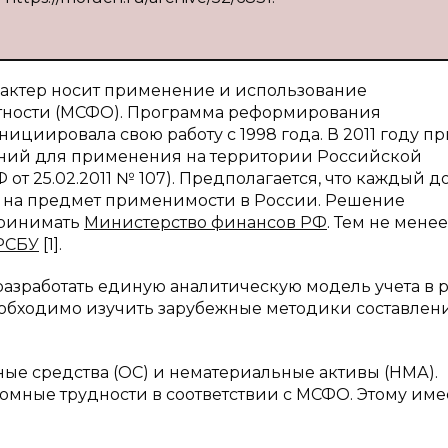
актер носит применение и использование
тности (МСФО). Программа реформирования
нициировала свою работу с 1998 года. В 2011 году п
ний для применения на территории Российской
т 25.02.2011 № 107). Предполагается, что каждый д
 на предмет применимости в России. Решение
принимать
Министерство финансов РФ
. Тем не менее
РСБУ
[1].
азработать единую аналитическую модель учета в 
обходимо изучить зарубежные методики составлен
ные средства (ОС) и нематериальные активы (НМА).
омные трудности в соответствии с МСФО. Этому име