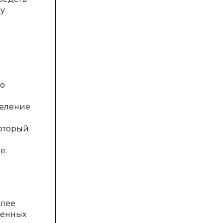
лу
но
деление
который
е.
олее
сенных