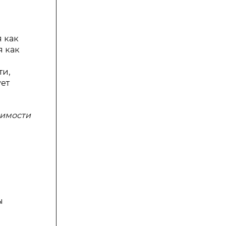
 как
я как
ти,
ет
оимости
ы