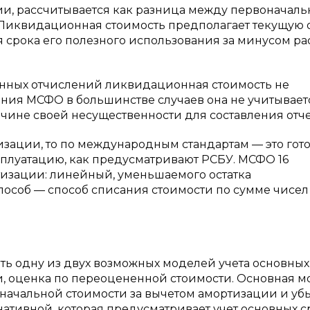
и, рассчитывается как разница между первоначаль
 Ликвидационная стоимость предполагает текущую 
я срока его полезного использования за минусом ра
нных отчислений ликвидационная стоимость не
ния МСФО в большинстве случаев она не учитывает
ине своей несущественности для составления отче
зации, то по международным стандартам — это гот
эксплуатацию, как предусматривают РСБУ. МСФО 16
тизации: линейный, уменьшаемого остатка
пособ — способ списания стоимости по сумме чисел
одну из двух возможных моделей учета основных
и, оценка по переоцененной стоимости. Основная м
оначальной стоимости за вычетом амортизации и убы
нативной, которая предусматривает учет основных с