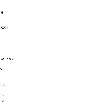
ие
МСФО
ещаемых
ся
ена
ль
но