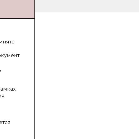
ринято
окумент
,
рамках
ия
ется