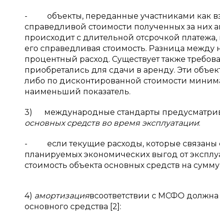
- объекты, переданные участниками как взн
справедливой стоимости полученных за них ак
происходит с длительной отсрочкой платежа,
его справедливая стоимость. Разница между 
процентный расход. Существует также требова
приобретались для сдачи в аренду. Эти объе
либо по дисконтированной стоимости миним
наименьший показатель.
3) международные стандарты предусматрив
основных средств во время эксплуатации
:
- если текущие расходы, которые связаны с
планируемых экономических выгод от эксплу
стоимость объекта основных средств на сумму
4)
амортизация
всоответствии с МСФО должна 
основного средства [2]: