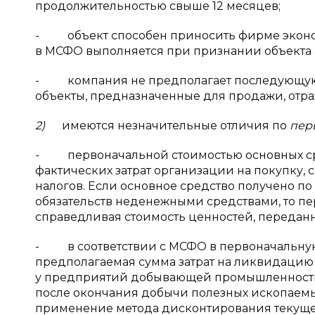
продолжительностью свыше 12 месяцев;
- объект способен приносить фирме эконом
в МСФО выполняется при признании объекта 
- компания не предполагает последующую п
объекты, предназначенные для продажи, отраж
2)
имеются незначительные отличия по
пер
- первоначальной стоимостью основных сред
фактических затрат организации на покупку,
налогов. Если основное средство получено п
обязательств неденежными средствами, то пе
справедливая стоимость ценностей, передан
- в соответствии с МСФО в первоначальную 
предполагаемая сумма затрат на ликвидацию а
у предприятий добывающей промышленности,
после окончания добычи полезных ископаемы
применение метода дисконтирования текущей