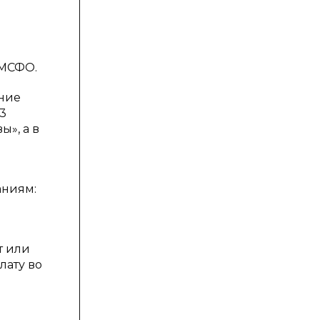
 МСФО.
ение
23
ы», а в
аниям:
т или
лату во