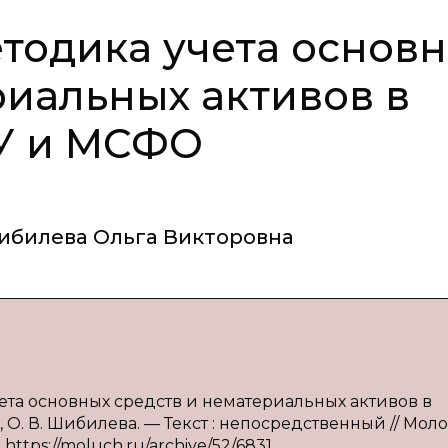
тодика учета основ
риальных активов в
БУ и МСФО
ибилева Ольга Викторовна
ета основных средств и нематериальных активов в
 О. В. Шибилева. — Текст : непосредственный // Мол
https://moluch.ru/archive/52/6831.