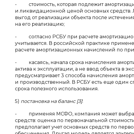
- стоимость, которая подлежит амортизаци
и ликвидационной ценой основных средств.
выгод от реализации объекта после истечени
на его реализацию;
- согласно РСБУ при расчете амортизацио
учитывается. В российской практике примене
расчете амортизационных начислений по прич
- касаясь, начала срока начисления аморти
актива к эксплуатации, а не ввод объекта в 
предусматривает 3 способа начисления амор
и производственный. В РСБУ есть еще один с
срока полезного использования.
5)
постановка на баланс [3]
:
- применяя МСФО, компания может выбрать 
средств: оценка по первоначальной стоимост
предполагает учет основных средств по перв
обесценения. Другая модель является альтер