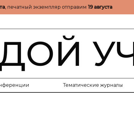
ста
, печатный экземпляр отправим
19 августа
ДОЙ У
нференции
Тематические журналы