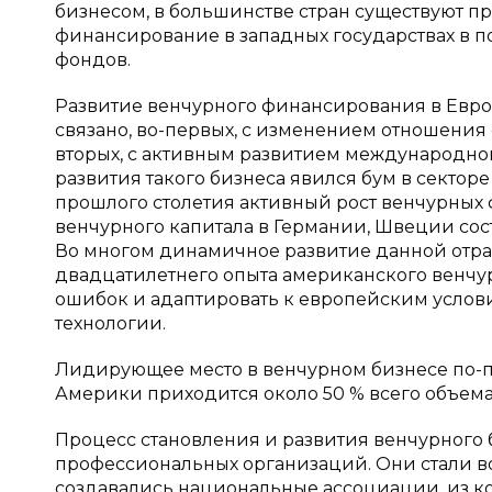
бизнесом, в большинстве стран существуют п
финансирование в западных государствах в п
фондов.
Развитие венчурного финансирования в Европе
связано, во-первых, с изменением отношения
вторых, с активным развитием международно
развития такого бизнеса явился бум в сектор
прошлого столетия активный рост венчурных ф
венчурного капитала в Германии, Швеции со
Во многом динамичное развитие данной отр
двадцатилетнего опыта американского венчур
ошибок и адаптировать к европейским услов
технологии.
Лидирующее место в венчурном бизнесе по-
Америки приходится около 50 % всего объем
Процесс становления и развития венчурного 
профессиональных организаций. Они стали в
создавались национальные ассоциации, из ко