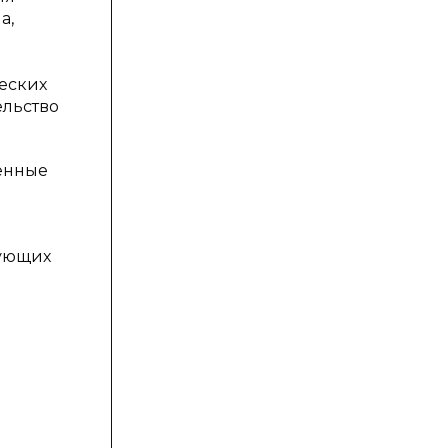
а,
еских
ельство
ченные
вующих