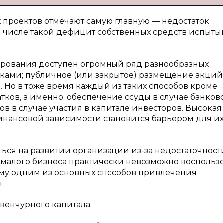
проектов отмечают самую главную — недостаток
 числе такой дефицит собственных средств испыты
рования доступен огромный ряд разнообразных
нками; публичное (или закрытое) размещение акций
. Но в тоже время каждый из таких способов кроме
тков, а именно: обеспечение ссуды в случае банков
в в случае участия в капитале инвесторов. Высокая
финансовой зависимости становится барьером для и
ься на развитии организации из-за недостаточност
 малого бизнеса практически невозможно воспольз
у одним из основных способов привлечения
.
венчурного капитала: