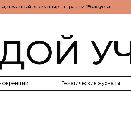
ста
, печатный экземпляр отправим
19 августа
ДОЙ У
нференции
Тематические журналы