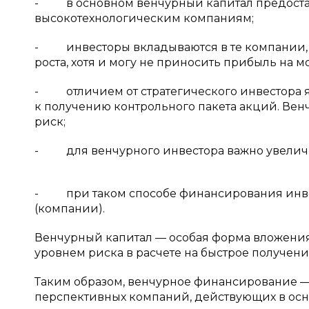
- в основном венчурный капитал предостав
высокотехнологическим компаниям;
- инвесторы вкладываются в те компании, 
роста, хотя и могу не приносить прибыль на 
- отличием от стратегического инвестора яв
к получению контрольного пакета акций. Вен
риск;
- для венчурного инвестора важно увеличи
- при таком способе финансирования инвес
(компании).
Венчурный капитал — особая форма вложени
уровнем риска в расчете на быстрое получение 
Таким образом, венчурное финансирование —
перспективных компаний, действующих в осно