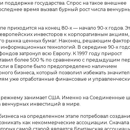
ри поддержке государства. Спрос на такое внешнее
оследнее время вызвал бурный рост числа венчурн
 приходится на конец 80-х — начало 90-х годов. Э
 европейских инвесторов к корпоративным акциям, 
го рынка ценных бумаг. Наконец, решающим факто
е информационных технологий. В середине 90-х год
ондов затронул всю Европу. К 1997 году прирост
ставил более 500 % по сравнению с предыдущим пе
асли в Европе было предопределено наличием
ного бизнеса, который позволил избежать значите
иям уже отработанные финансовые и управленческ
прежнему занимает США. Именно на Соединенные ш
а венчурных инвестиций в мире.
бизнеса на определенном этапе потребовал создан
озникать как некоммерческие ассоциации. Сначала
торых самой старой является Британская ассоциац