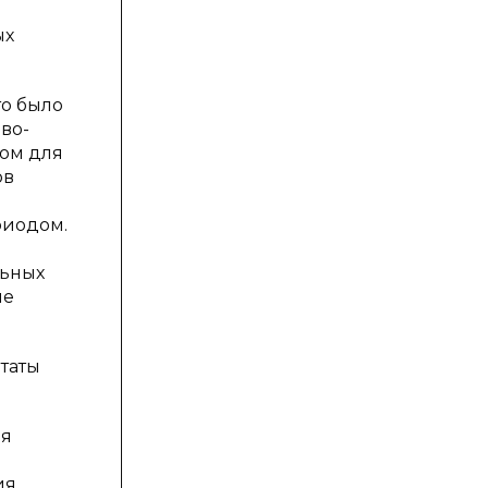
ых
то было
во-
ром для
ов
риодом.
льных
ие
таты
ия
ия