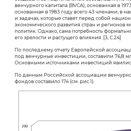
венчурного капитала (BVCA), основанная в 19
основанная в 1983 году всего 43 членами, в н
и задачах, которые ставят перед собой наци
экономического развития стран и регионов 
политик. Однако, сама потребность формаль
его зрелости и растущего влияния. [3, С.24]
По последнему отчету Европейской ассоциаци
под венчурные инвестиции, составили 76,8 млр
Основными источниками инвестиций явились
По данным Российской ассоциации венчурног
фондов составило 174 (см. рис.1).