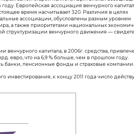
73 году. Европейская ассоциация венчурного капитал
астоящее время насчитывает 320. Различия в целях
ональные ассоциации, обусловлены разным уровнем
мира, а также приоритетами национальных экономич
ной структуризации венчурного движения — свидет
и венчурного капитала, в 2006г. средства, привле
д. евро, что на 6,9 % больше, чем в прошлом году.
 банки, пенсионные фонды и страховые компании.
о инвестирования, к концу 2011 года число дейст