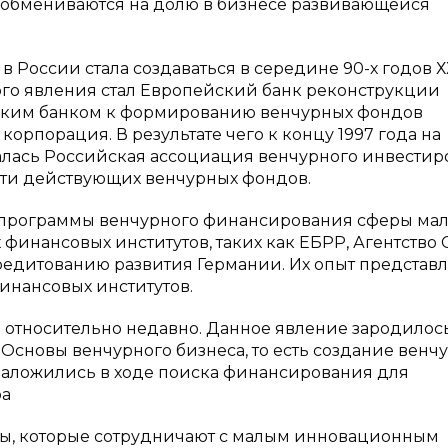
 обмениваются на долю в бизнесе развивающейся
России стала создаваться в середине 90-х годов ХХ
ого явления стал Европейский банк реконструкции
йским банком к формированию венчурных фондов
рпорация. В результате чего к концу 1997 года на
лась Российская ассоциация венчурного инвестир
цати действующих венчурных фондов.
я программы венчурного финансирования сферы мал
финансовых институтов, таких как ЕБРР, Агентство
едитованию развития Германии. Их опыт представл
инансовых институтов.
 относительно недавно. Данное явление зародилось
 Основы венчурного бизнеса, то есть создание венч
 заложились в ходе поиска финансирования для
ра
ты, которые сотрудничают с малым инновационным