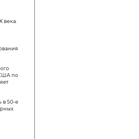
 века.
ования
ого
 США по
яет
 в 50-е
урных