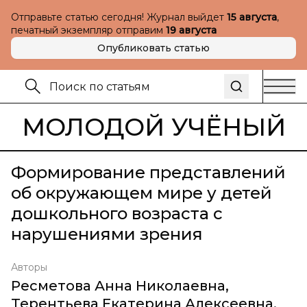
Отправьте статью сегодня! Журнал выйдет
15 августа
,
печатный экземпляр отправим
19 августа
Опубликовать статью
МОЛОДОЙ УЧЁНЫЙ
Формирование представлений
об окружающем мире у детей
дошкольного возраста с
нарушениями зрения
Авторы
Ресметова Анна Николаевна
,
Терентьева Екатерина Алексеевна
,