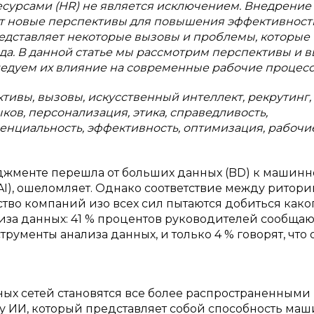
сурсами (HR) не является исключением. Внедрение
т новые перспективы для повышения эффективност
редставляет некоторые вызовы и проблемы, которые
да. В данной статье мы рассмотрим перспективы и 
едуем их влияние на современные рабочие процесс
тивы, вызовы, искусственный интеллект, рекрутинг,
ков, персонализация, этика, справедливость,
енциальность, эффективность, оптимизация, рабочи
еджменте перешла от больших данных (BD) к машин
AI), ошеломляет. Однако соответствие между ритори
тво компаний изо всех сил пытаются добиться како
за данных: 41 % процентов руководителей сообщают
рументы анализа данных, и только 4 % говорят, что 
ых сетей становятся все более распространенными 
у ИИ, который представляет собой способность ма