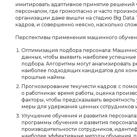
имитировать адаптивное принятие решений че
персоналом, где громогласно и часто произ
организации даже вышли на стадию Big Data. 
кадров, и совершенно неясно, насколько сложн
Перспективы применения машинного обучени
Оптимизация подбора персонала: Машинно
данных, чтобы выявить наиболее успешные
подбора. Алгоритмы могут анализировать р
наиболее подходящих кандидатов для конк
прошлые наймы.
Прогнозирование текучести кадров: с по
о работниках: время работы, оценка произ
факторы, чтобы предсказывать вероятность 
меры для удержания ценных сотрудников и
Улучшение обучения и развития персонала
программы обучения и развития персонала
производительности сотрудников, иденти
наиболее эффективные методы обучения, п