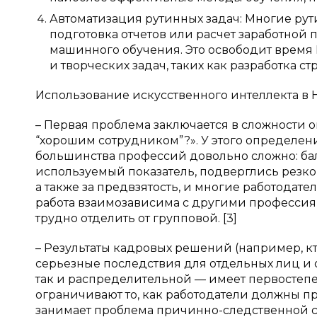
Автоматизация рутинных задач: Многие рут
подготовка отчетов или расчет заработной 
машинного обучения. Это освободит время
и творческих задач, таких как разработка 
Использование искусственного интеллекта в 
– Первая проблема заключается в сложности оц
“хорошим сотрудником”?». У этого определен
большинства профессий довольно сложно: ба
используемый показатель, подверглись резко
а также за предвзятость, и многие работодате
работа взаимозависима с другими професси
трудно отделить от групповой. [3]
– Результаты кадровых решений (например, кто
серьезные последствия для отдельных лиц и о
так и распределительной — имеет первостеп
ограничивают то, как работодатели должны пр
занимает проблема причинно-следственной свя