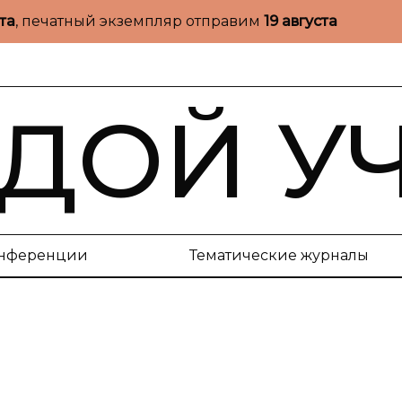
ста
, печатный экземпляр отправим
19 августа
ДОЙ У
нференции
Тематические журналы