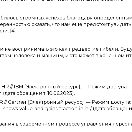
обилось огромных успехов благодаря определенны
ренностью сказать, что нам еще предстоит увидеть
ти. [4]
 и не воспринимать это как предвестие гибели. Буд
ством человека и машины, и это может в конечном ит
ai in HR // IBM [Электронный ресурс]. — Режим доступа:
 (дата обращения: 10.06.2023).
n HR // Gartner [Электронный ресурс]. — Режим доступа:
i-shows-value-and-gains-traction-in-hr/ (дата обращени
зования в современном процессе управления персо