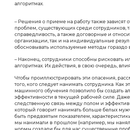
алгоритмах.
– Решения о приеме на работу также зависят
проблем, существующих среди сотрудников, т
справедливость, а также договорные и относи
организации, так и на индивидуальные результ
обосновывать используемые методы гораздо ва
– Наконец, сотрудники способны рисковать и
алгоритмах. Их действия, в свою очередь, вли
Чтобы проиллюстрировать эти опасения, рас
того, кого следует нанимать сотрудника. Как
машинного обучения позволило бы создать ал
эффективности в текущей рабочей силе. Даж
следственную связь между полом и эффективн
который говорит нанимать больше белых мужч
быть предвзятым показателем, характеристик
мы нанимали в прошлом (например, мы наняли
нормы создали бы для нас существенные про