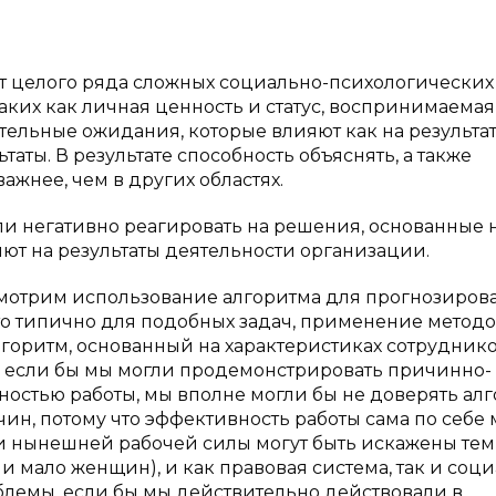
 от целого ряда сложных социально-психологических
аких как личная ценность и статус, воспринимаемая
тельные ожидания, которые влияют как на результа
аты. В результате способность объяснять, а также
жнее, чем в других областях.
ли негативно реагировать на решения, основанные 
яют на результаты деятельности организации.
смотрим использование алгоритма для прогнозиров
 это типично для подобных задач, применение метод
горитм, основанный на характеристиках сотруднико
е если бы мы могли продемонстрировать причинно-
остью работы, мы вполне могли бы не доверять алг
ин, потому что эффективность работы сама по себе
и нынешней рабочей силы могут быть искажены тем,
 мало женщин), и как правовая система, так и соц
блемы, если бы мы действительно действовали в