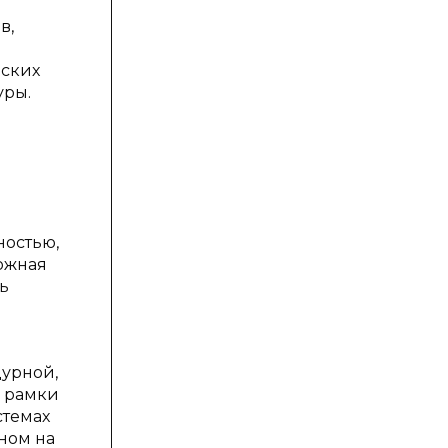
в,
еских
уры.
ностью,
ложная
ь
дурной,
е рамки
стемах
ном на