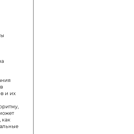
ты
на
ания
ов
в и их
оритму,
 может
 как
иальные