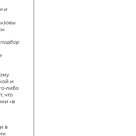
и и
вызовы
ы.
 подбор
е
ному
кой и
го-либо
, что
они «в
и в
шин