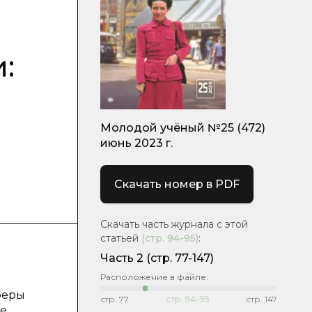
:
Молодой учёный №25 (472)
июнь 2023 г.
Скачать номер в PDF
Скачать часть журнала с этой
статьей
(стр.
94-95
)
:
Часть 2
(стр. 77-147)
Расположение в файле:
феры
стр.
77
стр.
94-95
стр.
147
ие