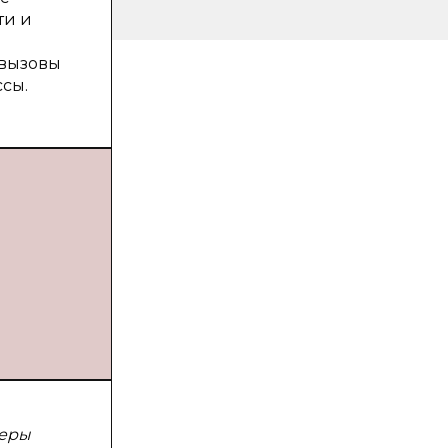
ти и
 вызовы
сы.
феры