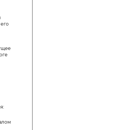
м
 его
ущее
оге
я:
налом