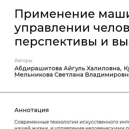
Применение маши
управлении челов
перспективы и в
Авторы
Абдирашитова Айгуль Халиловна
,
К
Мельникова Светлана Владимировн
Аннотация
Современные технологии искусственного инт
нашей жизни, и управление человеческими р