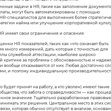
инные задачи в HR, такие как заполнение документо
платы, могут быть автоматизированы с помощью
 HR-специалистов для выполнения более стратегич
стратегии найма или улучшение корпоративной культ
HR имеет свои ограничения и опасения:
енки HR показателей, таких как «что означает быть
ия много измерений, дать которые с точностью для
ллы служебной аттестации, наиболее широко
й критике за проблемы с обоснованностью и надеж
ли вообще отказываются от них. Любая достаточно с
ями, и поэтому индивидуальную производительност
 будет принят на работу, а кто уволен) имеют такие
бщества, что забота о справедливости — как проце
енное значение. Тщательно разработанные правовы
инимать эти решения. Центральное место в этих си
зи, которая обычно отсутствует в анализе, основан