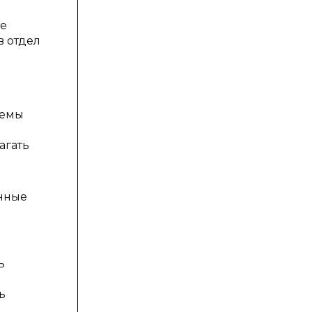
ие
в отдел
ъемы
агать
е
анные
ь
ь