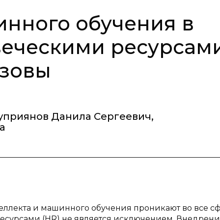
нного обучения в
еческими ресурсами
ызовы
уприянов Данила Сергеевич
,
а
еллекта и машинного обучения проникают во все с
есурсами (HR) не является исключением. Внедрен