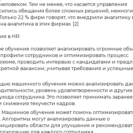
ловеком. Тем не менее, что касается управления
носились обещания более сложных решений, немног
Только 22 % фирм говорят, что внедрили аналитику 
а аналитика в этих фирмах. [2]
я в HR:
е обучение позволяет анализировать огромные об
 профили сотрудников и оптимизировать процесс
езюме, проводить интервью с кандидатами и предл
ретной вакансии, учитывая требования и успешны
мощью машинного обучения можно анализировать д
водительности, уровень удовлетворенности и другие
ухода сотрудника. Это позволяет принимать заранее
 снижения текучести кадров.
: Машинное обучение может помочь оптимизироват
. Алгоритмы могут анализировать данные о
фицировать области для улучшения и рекомендоват
одходящие для каждого сотрудника.