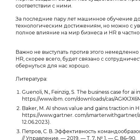
соответствии с ними.
За последние пару лет машинное обучение д
технологическим достижениям, но можно с уве
полное влияние на мир бизнеса и HR в частнос
Важно не выступать против этого немедленно
HR, скорее всего, будет связано с сотрудниче
обернуться для нас хорошо.
Литература:
Guenoli, N., Feinzig, S. The business case for 
https://www.ibm. com/downloads/cas/AGKXJX6M
Baker, M. AI shows value and gains traction i
https://www.gartner. com/smarterwithgartner/a
12.06.2023).
Петров, С. В. Эффективность командообра
// Управление. — 2019. — Т. 7, № 1. — С. 86–90.