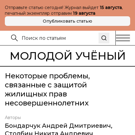
Отправьте статью сегодня! Журнал выйдет
15 августа
,
печатный экземпляр отправим
19 августа
Опубликовать статью
МОЛОДОЙ УЧЁНЫЙ
Некоторые проблемы,
связанные с защитой
жилищных прав
несовершеннолетних
Авторы
Бондарчук Андрей Дмитриевич
,
Столбин Никита Андревич