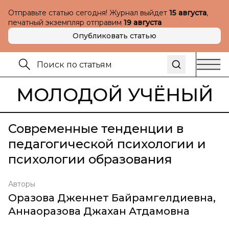
Отправьте статью сегодня! Журнал выйдет
15 августа
,
печатный экземпляр отправим
19 августа
Опубликовать статью
МОЛОДОЙ УЧЁНЫЙ
Современные тенденции в
педагогической психологии и
психологии образования
Авторы
Оразова Дженнет Байрамгелдиевна
,
Аннаоразова Джахан Атдамовна