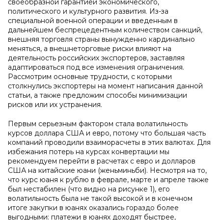
своеобразной гарантией экономического,
политического и культурного развития. Из-за
специальной военной операции и введенным в
дальнейшем беспрецедентным количеством санкций,
внешняя торговля страны вынужденно кардинально
меняться, а внешнеторговые риски влияют на
деятельность российских экспортеров, заставляя
адаптироваться под все изменения ограничения.
Рассмотрим основные трудности, с которыми
столкнулись экспортеры на момент написания данной
статьи, а также предложим способы минимизации
рисков или их устранения.
Первым серьезным фактором стала волатильность
курсов доллара США и евро, потому что большая часть
компаний проводили взаиморасчеты в этих валютах. Для
избежания потерь на курсах конвертации мы
рекомендуем перейти в расчетах с евро и долларов
США на китайские юани (женьминьби). Несмотря на то,
что курс юаня к рублю в феврале, марте и апреле также
был нестабилен (что видно на рисунке 1), его
волатильность была не такой высокой и в конечном
итоге закупки в юанях оказались гораздо более
выгодными: платежи в юанях доходят быстрее,