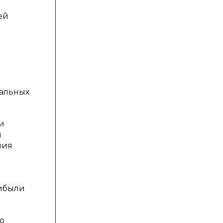
ей
чальных
и
и
ния
рибыли
о