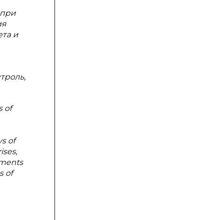
 при
ия
та и
троль,
s of
ys of
ises,
ements
s of