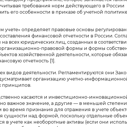
 учитывая требования норм действующего в России
зить его особенности в приказе об учетной политике
м учете» определяет правовые основы регулирован
 составления финансовой отчетности в России. Согл
 на всех юридических лиц, созданных в соответстви
х организационно-правовой формы и формы собствен
бъектов хозяйственной деятельности, которые обяз
ансовую отчетность [1].
ех видов деятельности. Регламентируются они Зак
редусматривает организацию учетно-информационно
х принципов.
ственно касаются и инвестиционно-инновационно
но важное значение, а другие — в меньшей степени
 во время признания для отражения в учете объект
 сущности над формой, поскольку отдельные объе
я в учете как необоротные активы (если они испол