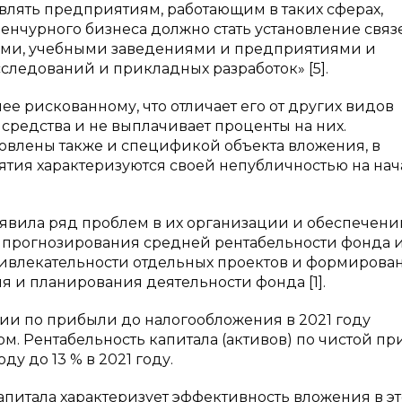
авлять предприятиям, работающим в таких сферах,
енчурного бизнеса должно стать установление связ
ами, учебными заведениями и предприятиями и
ледований и прикладных разработок» [5].
ее рискованному, что отличает его от других видов
 средства и не выплачивает проценты на них.
овлены также и спецификой объекта вложения, в
ятия характеризуются своей непубличностью на на
явила ряд проблем в их организации и обеспечени
 прогнозирования средней рентабельности фонда 
ивлекательности отдельных проектов и формирова
 и планирования деятельности фонда [1].
ии по прибыли до налогообложения в 2021 году
ом. Рентабельность капитала (активов) по чистой п
ду до 13 % в 2021 году.
питала характеризует эффективность вложения в эт