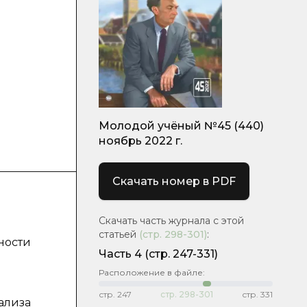
Молодой учёный №45 (440)
ноябрь 2022 г.
Скачать номер в PDF
Скачать часть журнала с этой
статьей
(стр.
298-301
)
:
ности
Часть 4
(стр. 247-331)
Расположение в файле:
стр.
247
стр.
298-301
стр.
331
ализа