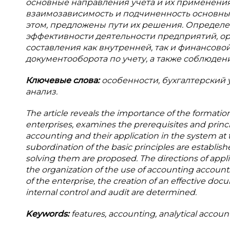
основные направления учета и их применения
взаимозависимость и подчиненность основн
этом, предложены пути их решения. Определ
эффективности деятельности предприятий, ор
составления как внутренней, так и финансово
документооборота по учету, а также соблюдени
Ключевые слова:
особенности, бухгалтерский у
анализ.
The article reveals the importance of the formation
enterprises, examines the prerequisites and princip
accounting and their application in the system at
subordination of the basic principles are establishe
solving them are proposed. The directions of applic
the organization of the use of accounting account
of the enterprise, the creation of an effective do
internal control and audit are determined.
Keywords:
features, accounting, analytical accoun