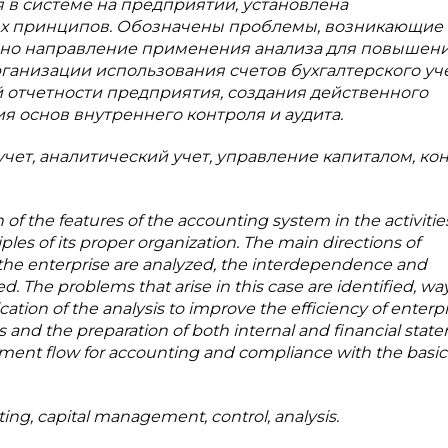
 в системе на предприятии, установлена
ых принципов. Обозначены проблемы, возникающие
ено направление применения анализа для повышен
ганизации использования счетов бухгалтерского уче
й отчетности предприятия, создания действенного
я основ внутреннего контроля и аудита.
чет, аналитический учет, управление капиталом, кон
 of the features of the accounting system in the activitie
les of its proper organization. The main directions of
 the enterprise are analyzed, the interdependence and
d. The problems that arise in this case are identified, wa
ation of the analysis to improve the efficiency of enterpr
s and the preparation of both internal and financial stat
cument flow for accounting and compliance with the basic
ting, capital management, control, analysis.