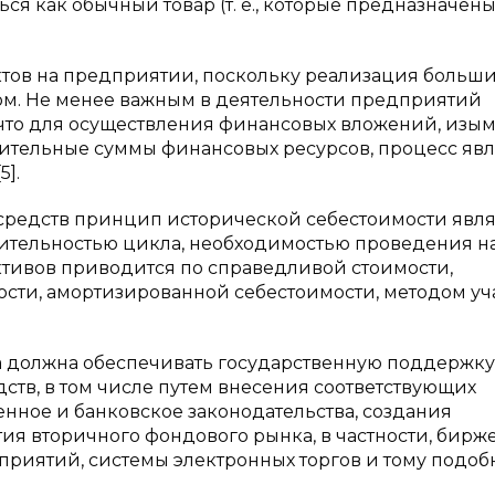
ься как обычный товар (т. е., которые предназначен
тов на предприятии, поскольку реализация больши
м. Не менее важным в деятельности предприятий
 что для осуществления финансовых вложений, изы
чительные суммы финансовых ресурсов, процесс явл
].
 средств принцип исторической себестоимости явля
жительностью цикла, необходимостью проведения на
ктивов приводится по справедливой стоимости,
сти, амортизированной себестоимости, методом уч
за должна обеспечивать государственную поддержку
тв, в том числе путем внесения соответствующих
нное и банковское законодательства, создания
я вторичного фондового рынка, в частности, бирж
иятий, системы электронных торгов и тому подобно