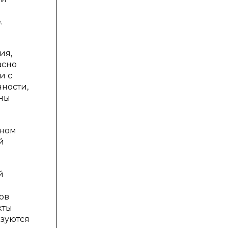
.
ия,
асно
и с
ности,
аны
оном
й
й
ов
кты
ьзуются