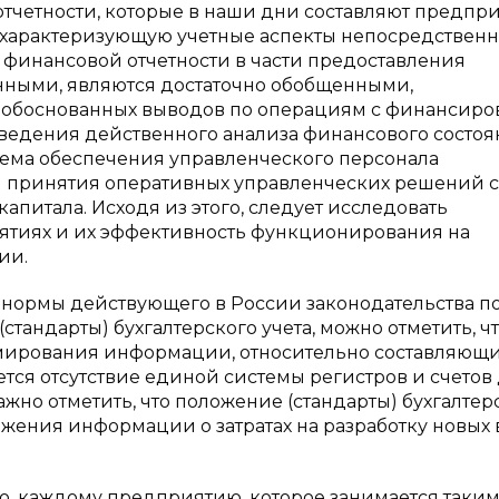
тчетности, которые в наши дни составляют предпри
 характеризующую учетные аспекты непосредствен
 финансовой отчетности в части предоставления
ными, являются достаточно обобщенными,
 обоснованных выводов по операциям с финансир
оведения действенного анализа финансового состо
лема обеспечения управленческого персонала
 принятия оперативных управленческих решений 
питала. Исходя из этого, следует исследовать
иятиях и их эффективность функционирования на
ии.
 нормы действующего в России законодательства п
(стандарты) бухгалтерского учета, можно отметить, чт
мирования информации, относительно составляющ
ется отсутствие единой системы регистров и счетов
ажно отметить, что положение (стандарты) бухгалтер
ажения информации о затратах на разработку новых
ого, каждому предприятию, которое занимается таки