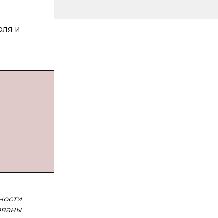
оля и
ности
ованы