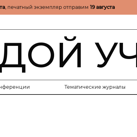
ста
, печатный экземпляр отправим
19 августа
ДОЙ У
нференции
Тематические журналы