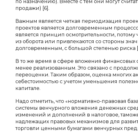
по назначению). Вместе с тем они могут считат
продажи) [6].
Важным является четкая периодизация проек
проектов является долговременным процессо
является принцип осмотрительности, потому
из оборота или привлекаются со стороны зна
долговременным, с большой степенью риска [5
В то же время в сфере вложения финансовых
менее реализованным. Это связано с продол
переоценки. Таким образом, оценка многих а
себестоимостью с учетом уменьшения полезно
капитале.
Надо отметить, что «нормативно-правовая ба
системы венчурного вложения денежных средс
изменений и дополнений в налоговое, таможе
надлежащих правовых механизмов для развити
торговли ценными бумагами венчурных предпр