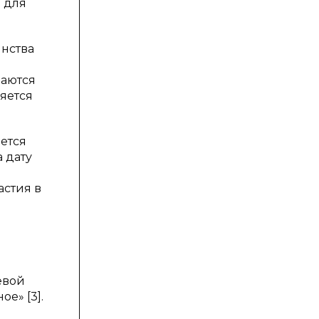
ы для
нства
маются
яется
ется
 дату
астия в
евой
е» [3].