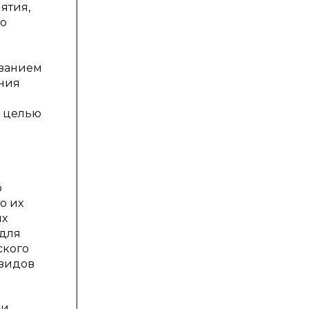
ятия,
но
ованием
яния
с целью
о
о их
их
 для
ского
 видов
ми